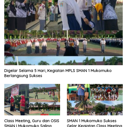
Digelar Selama 5 Hari, Kegiatan MPLS SMAN 1 Mukomuko
Berlangsung Sukses
SMAN 1 Mukomuko Sukses
Class Meeting, Guru dan OSIS
Gelar Kegiatan Class Meeting
SMAN I Mukomuko Saling