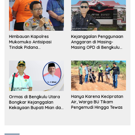
Himbauan Kapolres
Kejanggalan Penggunaan
Mukomuko Antisipasi
Anggaran di Masing-
Tindak Pidana
Masing OPD di Bengkulu
Perdagangan Orang
Utara Bakal Dibongkar
Hanya Karena Kecipratan
Ormas di Bengkulu Utara
Air, Warga BU Tikam
Bongkar Kejanggalan
Pengemudi Hingga Tewas
Kekayaan Bupati Mian dan
Anggaran Sejumlah OPD