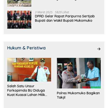
3 Maret 2025
5829 Lihat
DPRD Gelar Rapat Paripurna Sertijab
Bupati dan Wakil Bupati Mukomuko
Hukum & Peristiwa
Salah Satu Unsur
Forkopimda BU Diduga
Polres Mukomuko Bagikan
Kuat Kuasai Lahan Milik
Takjil
Pemerintah, Ormas Laki
Lapor Kejagung