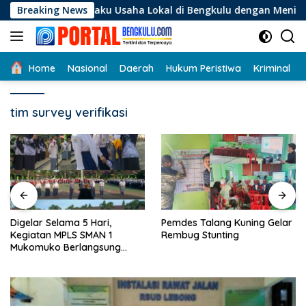
Langsung
 Pelaku Usaha Lokal di Bengkulu dengan Meningkatkan Ruang 
Breaking News
ke
konten
Home
Nasional
Daerah
Hukum Peristiwa
Kriminal
tim survey verifikasi
Digelar Selama 5 Hari,
Pemdes Talang Kuning Gelar
Kegiatan MPLS SMAN 1
Rembug Stunting
Mukomuko Berlangsung
Sukses