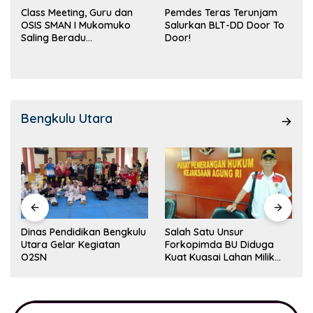
Class Meeting, Guru dan
Pemdes Teras Terunjam
OSIS SMAN I Mukomuko
Salurkan BLT-DD Door To
Saling Beradu
Door!
Kemampuan!
Bengkulu Utara
Dinas Pendidikan Bengkulu
Salah Satu Unsur
Utara Gelar Kegiatan
Forkopimda BU Diduga
O2SN
Kuat Kuasai Lahan Milik
Pemerintah, Ormas Laki
Lapor Kejagung