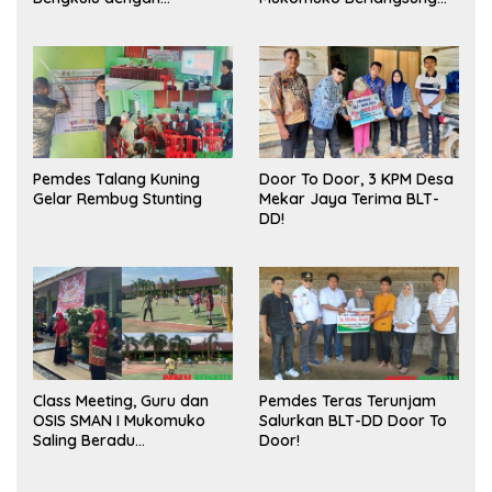
Meningkatkan Ruang
Sukses
Publik dan Kebersihan
Pasar
Pemdes Talang Kuning
Door To Door, 3 KPM Desa
Gelar Rembug Stunting
Mekar Jaya Terima BLT-
DD!
Class Meeting, Guru dan
Pemdes Teras Terunjam
OSIS SMAN I Mukomuko
Salurkan BLT-DD Door To
Saling Beradu
Door!
Kemampuan!