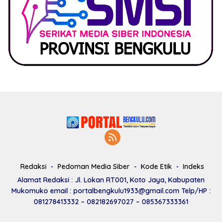
Redaksi
Pedoman Media Siber
Kode Etik
Indeks
Alamat Redaksi : Jl. Lokan RT001, Koto Jaya, Kabupaten
Mukomuko email : portalbengkulu1933@gmail.com Telp/HP :
081278413332 – 082182697027 – 085367333361