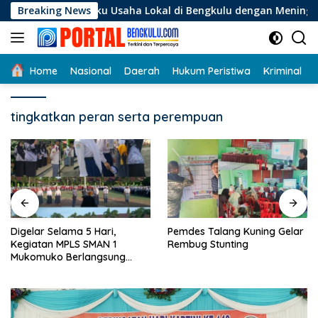
Langsung
 Pelaku Usaha Lokal di Bengkulu dengan Meningkatkan Ruang P
Breaking News
ke
konten
Home
Nasional
Daerah
Hukum Peristiwa
Kriminal
tingkatkan peran serta perempuan
Digelar Selama 5 Hari,
Pemdes Talang Kuning Gelar
Kegiatan MPLS SMAN 1
Rembug Stunting
Mukomuko Berlangsung
Sukses