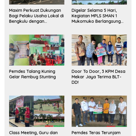
Maxim Perkuat Dukungan
Digelar Selama 5 Hari,
Bagi Pelaku Usaha Lokal di
Kegiatan MPLS SMAN 1
Bengkulu dengan
Mukomuko Berlangsung
Meningkatkan Ruang
Sukses
Publik dan Kebersihan
Pasar
Pemdes Talang Kuning
Door To Door, 3 KPM Desa
Gelar Rembug Stunting
Mekar Jaya Terima BLT-
DD!
Class Meeting, Guru dan
Pemdes Teras Terunjam