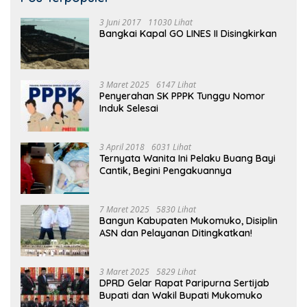
3 Juni 2017
11030 Lihat
Bangkai Kapal GO LINES II Disingkirkan
3 Maret 2025
6147 Lihat
Penyerahan SK PPPK Tunggu Nomor
Induk Selesai
3 April 2018
6031 Lihat
Ternyata Wanita Ini Pelaku Buang Bayi
Cantik, Begini Pengakuannya
7 Maret 2025
5830 Lihat
Bangun Kabupaten Mukomuko, Disiplin
ASN dan Pelayanan Ditingkatkan!
3 Maret 2025
5829 Lihat
DPRD Gelar Rapat Paripurna Sertijab
Bupati dan Wakil Bupati Mukomuko