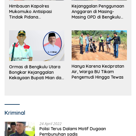
Himbauan Kapolres
Kejanggalan Penggunaan
Mukomuko Antisipasi
Anggaran di Masing-
Tindak Pidana
Masing OPD di Bengkulu
Perdagangan Orang
Utara Bakal Dibongkar
Hanya Karena Kecipratan
Ormas di Bengkulu Utara
Air, Warga BU Tikam
Bongkar Kejanggalan
Pengemudi Hingga Tewas
Kekayaan Bupati Mian dan
Anggaran Sejumlah OPD
Kriminal
24 April 2022
Polisi Terus Dalami Motif Dugaan
Pembunuhan sadis