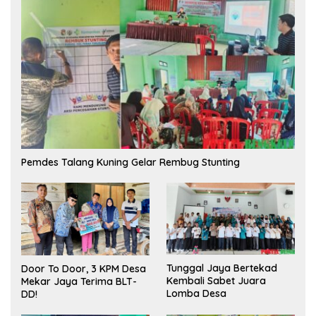
Pemdes Talang Kuning Gelar Rembug Stunting
Tunggal Jaya Bertekad
Door To Door, 3 KPM Desa
Kembali Sabet Juara
Mekar Jaya Terima BLT-
Lomba Desa
DD!