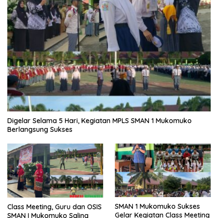
Digelar Selama 5 Hari, Kegiatan MPLS SMAN 1 Mukomuko
Berlangsung Sukses
SMAN 1 Mukomuko Sukses
Class Meeting, Guru dan OSIS
Gelar Kegiatan Class Meeting
SMAN I Mukomuko Saling