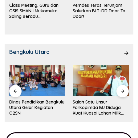
Class Meeting, Guru dan
Pemdes Teras Terunjam
OSIS SMAN I Mukomuko
Salurkan BLT-DD Door To
Saling Beradu
Door!
Kemampuan!
Bengkulu Utara
Dinas Pendidikan Bengkulu
Salah Satu Unsur
Utara Gelar Kegiatan
Forkopimda BU Diduga
O2SN
Kuat Kuasai Lahan Milik
Pemerintah, Ormas Laki
Lapor Kejagung