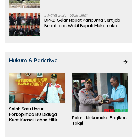
3 Maret 2025
5828 Lihat
DPRD Gelar Rapat Paripurna Sertijab
Bupati dan Wakil Bupati Mukomuko
Hukum & Peristiwa
Salah Satu Unsur
Forkopimda BU Diduga
Polres Mukomuko Bagikan
Kuat Kuasai Lahan Milik
Takjil
Pemerintah, Ormas Laki
Lapor Kejagung