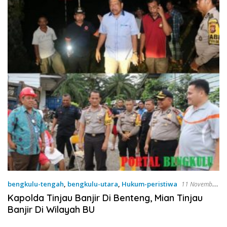
bengkulu-tengah
,
bengkulu-utara
,
Hukum-peristiwa
11 November
2018
Kapolda Tinjau Banjir Di Benteng, Mian Tinjau
Banjir Di Wilayah BU