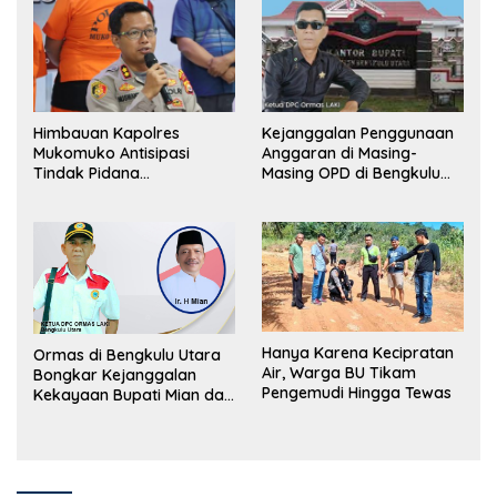
Himbauan Kapolres
Kejanggalan Penggunaan
Mukomuko Antisipasi
Anggaran di Masing-
Tindak Pidana
Masing OPD di Bengkulu
Perdagangan Orang
Utara Bakal Dibongkar
Hanya Karena Kecipratan
Ormas di Bengkulu Utara
Air, Warga BU Tikam
Bongkar Kejanggalan
Pengemudi Hingga Tewas
Kekayaan Bupati Mian dan
Anggaran Sejumlah OPD