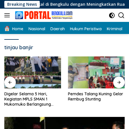
Langsung
a Lokal di Bengkulu dengan Meningkatkan Ruang Publik dan K
Breaking News
ke
konten
Home
Nasional
Daerah
Hukum Peristiwa
Kriminal
tinjau banjir
Digelar Selama 5 Hari,
Pemdes Talang Kuning Gelar
Kegiatan MPLS SMAN 1
Rembug Stunting
Mukomuko Berlangsung
Sukses