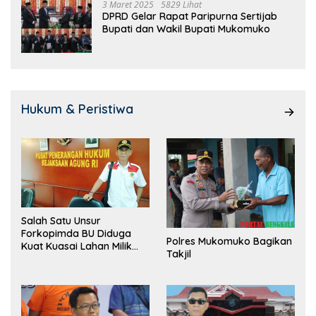
3 Maret 2025
5829 Lihat
DPRD Gelar Rapat Paripurna Sertijab
Bupati dan Wakil Bupati Mukomuko
Hukum & Peristiwa
Salah Satu Unsur
Forkopimda BU Diduga
Polres Mukomuko Bagikan
Kuat Kuasai Lahan Milik
Takjil
Pemerintah, Ormas Laki
Lapor Kejagung