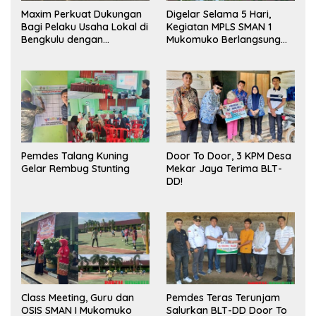
Maxim Perkuat Dukungan
Digelar Selama 5 Hari,
Bagi Pelaku Usaha Lokal di
Kegiatan MPLS SMAN 1
Bengkulu dengan
Mukomuko Berlangsung
Meningkatkan Ruang
Sukses
Publik dan Kebersihan
Pasar
Pemdes Talang Kuning
Door To Door, 3 KPM Desa
Gelar Rembug Stunting
Mekar Jaya Terima BLT-
DD!
Class Meeting, Guru dan
Pemdes Teras Terunjam
OSIS SMAN I Mukomuko
Salurkan BLT-DD Door To