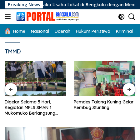
Langsung
 Pelaku Usaha Lokal di Bengkulu dengan Meningkatkan Ruang 
Breaking News
ke
konten
Home
Nasional
Daerah
Hukum Peristiwa
Kriminal
TMMD
Digelar Selama 5 Hari,
Pemdes Talang Kuning Gelar
Kegiatan MPLS SMAN 1
Rembug Stunting
Mukomuko Berlangsung
Sukses