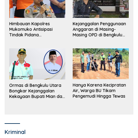
Himbauan Kapolres
Kejanggalan Penggunaan
Mukomuko Antisipasi
Anggaran di Masing-
Tindak Pidana
Masing OPD di Bengkulu
Perdagangan Orang
Utara Bakal Dibongkar
Hanya Karena Kecipratan
Ormas di Bengkulu Utara
Air, Warga BU Tikam
Bongkar Kejanggalan
Pengemudi Hingga Tewas
Kekayaan Bupati Mian dan
Anggaran Sejumlah OPD
Kriminal