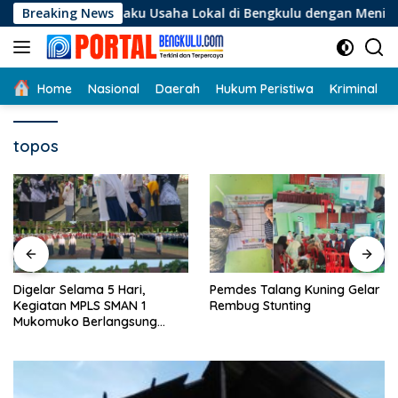
Langsung
i Pelaku Usaha Lokal di Bengkulu dengan Meningkatkan Ruang 
Breaking News
ke
konten
Home
Nasional
Daerah
Hukum Peristiwa
Kriminal
topos
Digelar Selama 5 Hari,
Pemdes Talang Kuning Gelar
Kegiatan MPLS SMAN 1
Rembug Stunting
Mukomuko Berlangsung
Sukses