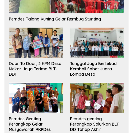
Pemdes Talang Kuning Gelar Rembug Stunting
Tunggal Jaya Bertekad
Door To Door, 3 KPM Desa
Kembali Sabet Juara
Mekar Jaya Terima BLT-
Lomba Desa
DD!
Pemdes Genting
Pemdes genting
Perangkap Gelar
Perangkap Salurkan BLT
Musyawarah RKPDes
DD Tahap Akhir