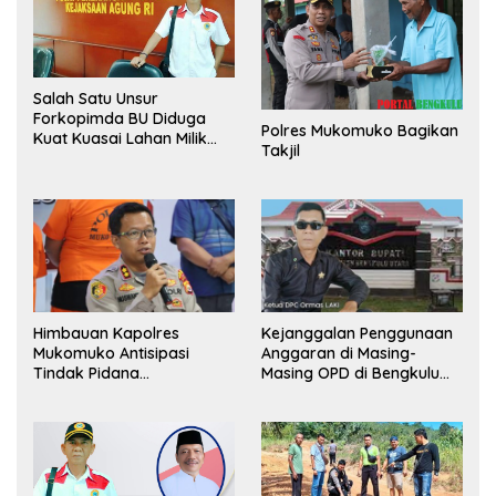
Salah Satu Unsur
Forkopimda BU Diduga
Polres Mukomuko Bagikan
Kuat Kuasai Lahan Milik
Takjil
Pemerintah, Ormas Laki
Lapor Kejagung
Himbauan Kapolres
Kejanggalan Penggunaan
Mukomuko Antisipasi
Anggaran di Masing-
Tindak Pidana
Masing OPD di Bengkulu
Perdagangan Orang
Utara Bakal Dibongkar