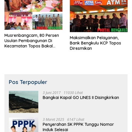
Musrenbangcam, 80 Persen
Maksimalkan Pelayanan,
Usulan Pembangunan Di
Bank Bengkulu KCP Topos
Kecamatan Topos Bakal
Diresmikan
Terealisasi
Pos Terpopuler
3 Juni 2017
11030 Lihat
Bangkai Kapal GO LINES II Disingkirkan
3 Maret 2025
6147 Lihat
Penyerahan SK PPPK Tunggu Nomor
Induk Selesai