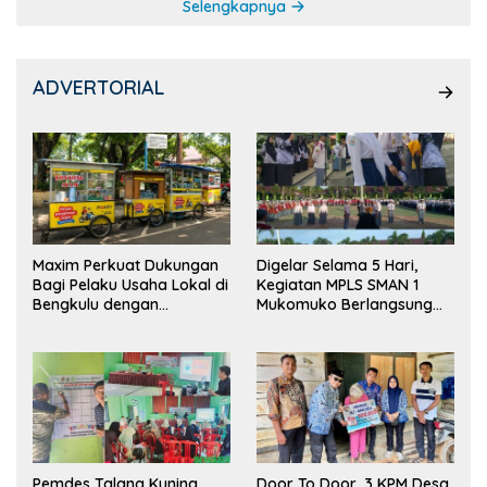
Selengkapnya
ADVERTORIAL
Maxim Perkuat Dukungan
Digelar Selama 5 Hari,
Bagi Pelaku Usaha Lokal di
Kegiatan MPLS SMAN 1
Bengkulu dengan
Mukomuko Berlangsung
Meningkatkan Ruang
Sukses
Publik dan Kebersihan
Pasar
Pemdes Talang Kuning
Door To Door, 3 KPM Desa