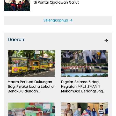
di Pantai Cipalawah Garut
Selengkapnya
Daerah
Maxim Perkuat Dukungan
Digelar Selama 5 Hari,
Bagi Pelaku Usaha Lokal di
Kegiatan MPLS SMAN 1
Bengkulu dengan
Mukomuko Berlangsung
Meningkatkan Ruang
Sukses
Publik dan Kebersihan
Pasar