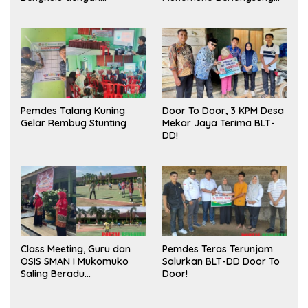
Meningkatkan Ruang
Sukses
Publik dan Kebersihan
Pasar
Pemdes Talang Kuning
Door To Door, 3 KPM Desa
Gelar Rembug Stunting
Mekar Jaya Terima BLT-
DD!
Class Meeting, Guru dan
Pemdes Teras Terunjam
OSIS SMAN I Mukomuko
Salurkan BLT-DD Door To
Saling Beradu
Door!
Kemampuan!