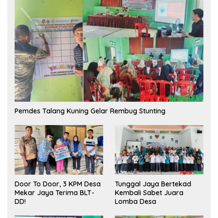
Pemdes Talang Kuning Gelar Rembug Stunting
Tunggal Jaya Bertekad
Door To Door, 3 KPM Desa
Kembali Sabet Juara
Mekar Jaya Terima BLT-
Lomba Desa
DD!