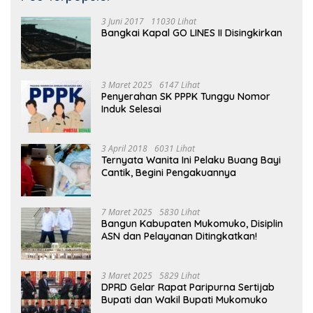
3 Juni 2017
11030 Lihat
Bangkai Kapal GO LINES II Disingkirkan
3 Maret 2025
6147 Lihat
Penyerahan SK PPPK Tunggu Nomor
Induk Selesai
3 April 2018
6031 Lihat
Ternyata Wanita Ini Pelaku Buang Bayi
Cantik, Begini Pengakuannya
7 Maret 2025
5830 Lihat
Bangun Kabupaten Mukomuko, Disiplin
ASN dan Pelayanan Ditingkatkan!
3 Maret 2025
5829 Lihat
DPRD Gelar Rapat Paripurna Sertijab
Bupati dan Wakil Bupati Mukomuko