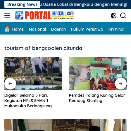
Langsung
elaku Usaha Lokal di Bengkulu dengan Meningkatkan Ruang Pu
Breaking News
ke
konten
Home
Nasional
Daerah
Hukum Peristiwa
Kriminal
tourism of bengcoolen ditunda
Digelar Selama 5 Hari,
Pemdes Talang Kuning Gelar
Kegiatan MPLS SMAN 1
Rembug Stunting
Mukomuko Berlangsung
Sukses