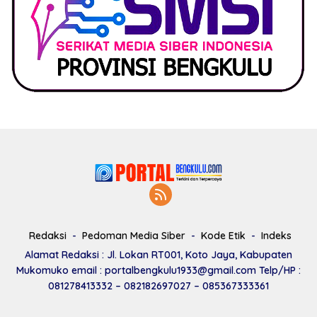
Redaksi
Pedoman Media Siber
Kode Etik
Indeks
Alamat Redaksi : Jl. Lokan RT001, Koto Jaya, Kabupaten
Mukomuko email : portalbengkulu1933@gmail.com Telp/HP :
081278413332 – 082182697027 – 085367333361