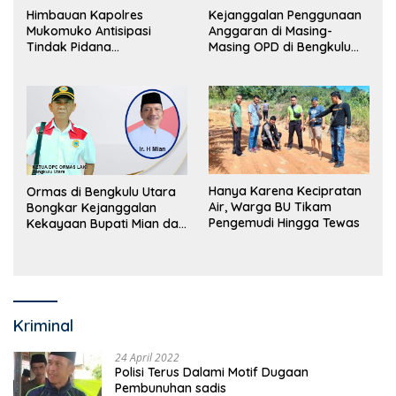
Himbauan Kapolres
Kejanggalan Penggunaan
Mukomuko Antisipasi
Anggaran di Masing-
Tindak Pidana
Masing OPD di Bengkulu
Perdagangan Orang
Utara Bakal Dibongkar
Hanya Karena Kecipratan
Ormas di Bengkulu Utara
Air, Warga BU Tikam
Bongkar Kejanggalan
Pengemudi Hingga Tewas
Kekayaan Bupati Mian dan
Anggaran Sejumlah OPD
Kriminal
24 April 2022
Polisi Terus Dalami Motif Dugaan
Pembunuhan sadis