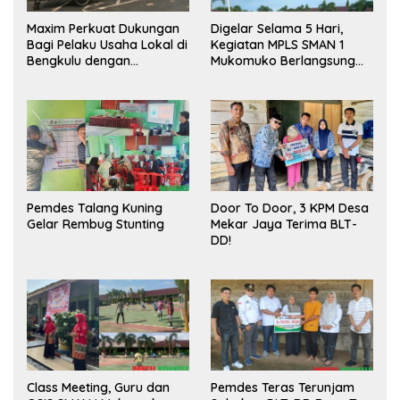
Maxim Perkuat Dukungan
Digelar Selama 5 Hari,
Bagi Pelaku Usaha Lokal di
Kegiatan MPLS SMAN 1
Bengkulu dengan
Mukomuko Berlangsung
Meningkatkan Ruang
Sukses
Publik dan Kebersihan
Pasar
Pemdes Talang Kuning
Door To Door, 3 KPM Desa
Gelar Rembug Stunting
Mekar Jaya Terima BLT-
DD!
Class Meeting, Guru dan
Pemdes Teras Terunjam