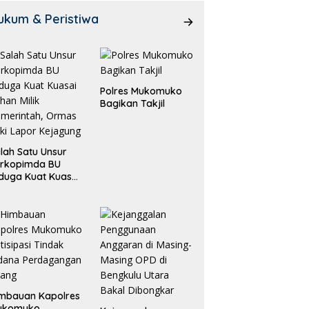
ukum & Peristiwa
Polres Mukomuko
Bagikan Takjil
lah Satu Unsur
orkopimda BU
duga Kuat Kuasai
han Milik
merintah, Ormas
ki Lapor
ejagung
mbauan Kapolres
ukomuko