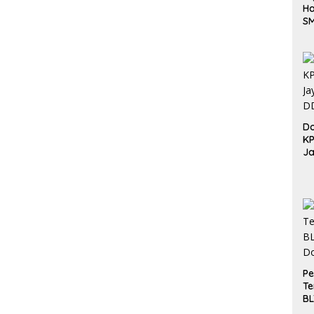
Ha
S
Be
Do
K
Ja
DD
Pe
Te
BL
Do