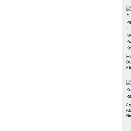
Ma
D
Pe
di
Me
Ru
Ke
P
Ku
Re