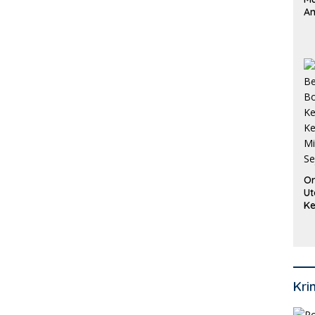
An
Pi
P
O
Or
Ut
Ke
Ke
Mi
Se
Kri