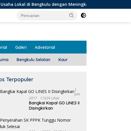
i Bengkulu dengan Meningkatkan Ruang Publik dan Kebersihan
rial
Galeri
Advetorial
luma
Bengkulu Selatan
Kaur
os Terpopuler
3
Juni
2017
11029 Lihat
Bangkai Kapal GO LINES II
Disingkirkan