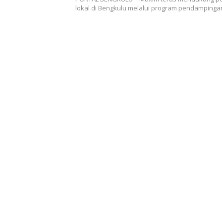
Kebersihan Pasar
lokal di Bengkulu melalui program pendamping