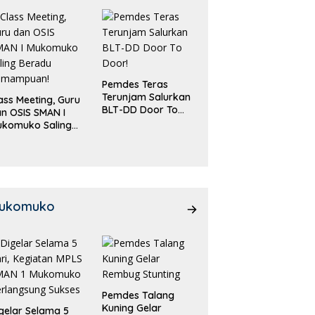
Pemdes Teras
Terunjam Salurkan
ass Meeting, Guru
BLT-DD Door To
n OSIS SMAN I
Door!
ukomuko Saling
eradu
emampuan!
ukomuko
Pemdes Talang
Kuning Gelar
gelar Selama 5