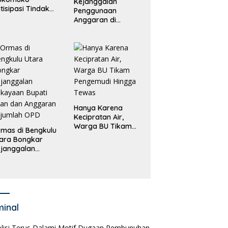
Kejanggalan
tisipasi Tindak
Penggunaan
dana
Anggaran di
erdagangan
Masing-Masing OPD
rang
di Bengkulu Utara
Bakal Dibongkar
Hanya Karena
Kecipratan Air,
Warga BU Tikam
mas di Bengkulu
Pengemudi Hingga
ara Bongkar
Tewas
janggalan
kayaan Bupati
an dan Anggaran
jumlah OPD
minal