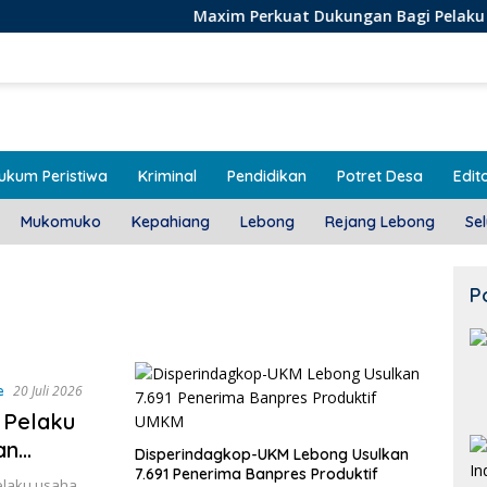
Maxim Perkuat Dukungan Bagi Pelaku Usaha Lokal d
ukum Peristiwa
Kriminal
Pendidikan
Potret Desa
Edito
Mukomuko
Kepahiang
Lebong
Rejang Lebong
Se
P
e
20 Juli 2026
 Pelaku
an
Disperindagkop-UKM Lebong Usulkan
n
7.691 Penerima Banpres Produktif
elaku usaha