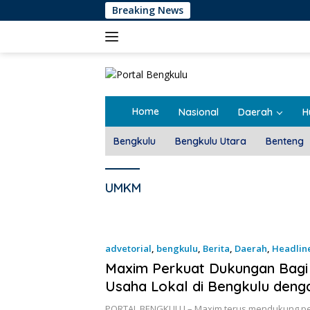
Langsung
Breaking News
ke
konten
Home
Nasional
Daerah
H
Bengkulu
Bengkulu Utara
Benteng
UMKM
advetorial
,
bengkulu
,
Berita
,
Daerah
,
Headlin
Maxim Perkuat Dukungan Bagi
Usaha Lokal di Bengkulu deng
Meningkatkan Ruang Publik da
PORTAL BENGKULU – Maxim terus mendukung p