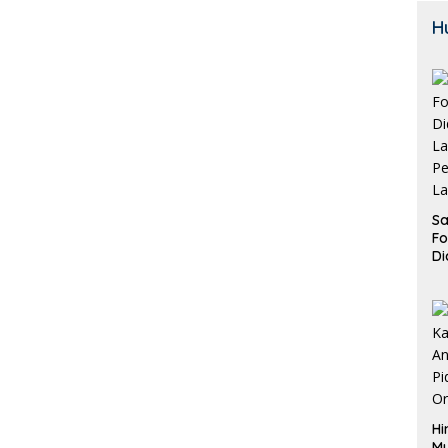
H
Sa
F
Di
La
Pe
La
K
Hi
M