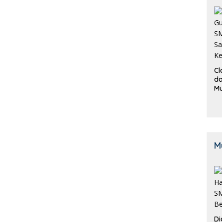
Cl
da
M
B
K
M
Di