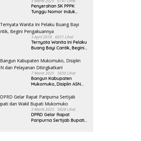
3 Maret 2025
6147 Lihat
Penyerahan SK PPPK
Tunggu Nomor Induk
Selesai
3 April 2018
6031 Lihat
Ternyata Wanita Ini Pelaku
Buang Bayi Cantik, Begini
Pengakuannya
7 Maret 2025
5830 Lihat
Bangun Kabupaten
Mukomuko, Disiplin ASN
dan Pelayanan
Ditingkatkan!
3 Maret 2025
5828 Lihat
DPRD Gelar Rapat
Paripurna Sertijab Bupati
dan Wakil Bupati
Mukomuko