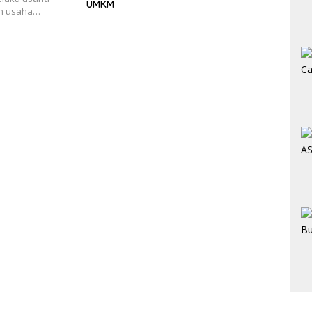
UMKM
an usaha…