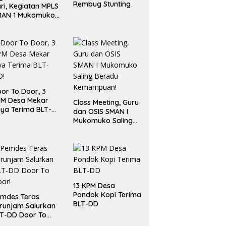
Rembug Stunting
ri, Kegiatan MPLS
MAN 1 Mukomuko
rlangsung Sukses
or To Door, 3
PM Desa Mekar
Class Meeting, Guru
ya Terima BLT-
dan OSIS SMAN I
!
Mukomuko Saling
Beradu
Kemampuan!
13 KPM Desa
Pondok Kopi Terima
mdes Teras
BLT-DD
runjam Salurkan
T-DD Door To
or!