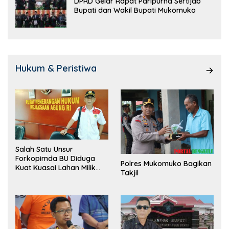
DPRD Gelar Rapat Paripurna Sertijab
Bupati dan Wakil Bupati Mukomuko
Hukum & Peristiwa
Salah Satu Unsur
Forkopimda BU Diduga
Polres Mukomuko Bagikan
Kuat Kuasai Lahan Milik
Takjil
Pemerintah, Ormas Laki
Lapor Kejagung