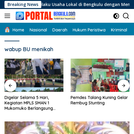
Langsung
gi Pelaku Usaha Lokal di Bengkulu dengan Meningkatkan Ruang
Breaking News
ke
konten
Home
Nasional
Daerah
Hukum Peristiwa
Kriminal
wabup BU menikah
Digelar Selama 5 Hari,
Pemdes Talang Kuning Gelar
Kegiatan MPLS SMAN 1
Rembug Stunting
Mukomuko Berlangsung
Sukses