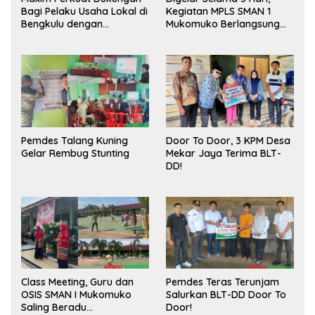
Bagi Pelaku Usaha Lokal di
Kegiatan MPLS SMAN 1
Bengkulu dengan
Mukomuko Berlangsung
Meningkatkan Ruang
Sukses
Publik dan Kebersihan
Pasar
Pemdes Talang Kuning
Door To Door, 3 KPM Desa
Gelar Rembug Stunting
Mekar Jaya Terima BLT-
DD!
Class Meeting, Guru dan
Pemdes Teras Terunjam
OSIS SMAN I Mukomuko
Salurkan BLT-DD Door To
Saling Beradu
Door!