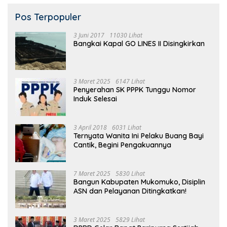
Pos Terpopuler
3 Juni 2017
11030 Lihat
Bangkai Kapal GO LINES II Disingkirkan
3 Maret 2025
6147 Lihat
Penyerahan SK PPPK Tunggu Nomor
Induk Selesai
3 April 2018
6031 Lihat
Ternyata Wanita Ini Pelaku Buang Bayi
Cantik, Begini Pengakuannya
7 Maret 2025
5830 Lihat
Bangun Kabupaten Mukomuko, Disiplin
ASN dan Pelayanan Ditingkatkan!
3 Maret 2025
5829 Lihat