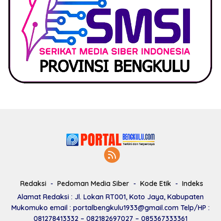
Redaksi
Pedoman Media Siber
Kode Etik
Indeks
Alamat Redaksi : Jl. Lokan RT001, Koto Jaya, Kabupaten
Mukomuko email : portalbengkulu1933@gmail.com Telp/HP :
081278413332 – 082182697027 – 085367333361