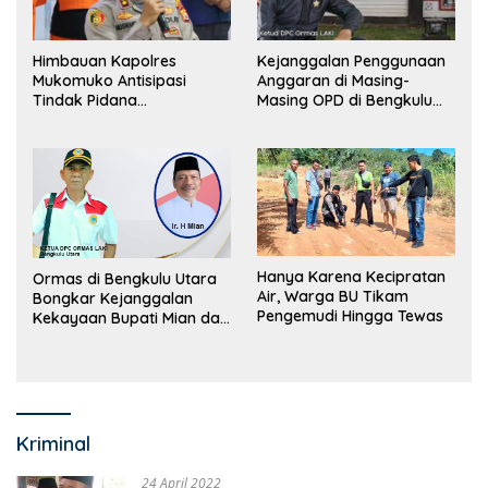
Himbauan Kapolres
Kejanggalan Penggunaan
Mukomuko Antisipasi
Anggaran di Masing-
Tindak Pidana
Masing OPD di Bengkulu
Perdagangan Orang
Utara Bakal Dibongkar
Hanya Karena Kecipratan
Ormas di Bengkulu Utara
Air, Warga BU Tikam
Bongkar Kejanggalan
Pengemudi Hingga Tewas
Kekayaan Bupati Mian dan
Anggaran Sejumlah OPD
Kriminal
24 April 2022