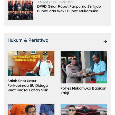
3 Maret 2025
5829 Lihat
DPRD Gelar Rapat Paripurna Sertijab
Bupati dan Wakil Bupati Mukomuko
Hukum & Peristiwa
Salah Satu Unsur
Forkopimda BU Diduga
Polres Mukomuko Bagikan
Kuat Kuasai Lahan Milik
Takjil
Pemerintah, Ormas Laki
Lapor Kejagung