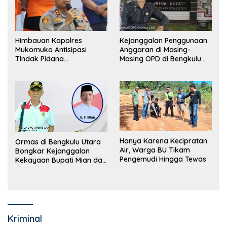
Himbauan Kapolres
Kejanggalan Penggunaan
Mukomuko Antisipasi
Anggaran di Masing-
Tindak Pidana
Masing OPD di Bengkulu
Perdagangan Orang
Utara Bakal Dibongkar
Hanya Karena Kecipratan
Ormas di Bengkulu Utara
Air, Warga BU Tikam
Bongkar Kejanggalan
Pengemudi Hingga Tewas
Kekayaan Bupati Mian dan
Anggaran Sejumlah OPD
Kriminal