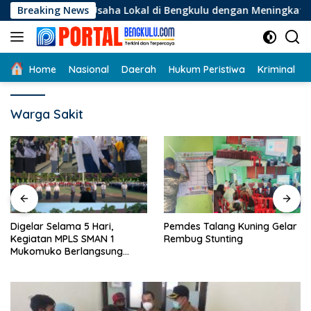
Langsung
aku Usaha Lokal di Bengkulu dengan Meningkatkan Ruang Publ
Breaking News
ke
konten
Home
Nasional
Daerah
Hukum Peristiwa
Kriminal
Warga Sakit
Digelar Selama 5 Hari,
Pemdes Talang Kuning Gelar
Kegiatan MPLS SMAN 1
Rembug Stunting
Mukomuko Berlangsung
Sukses