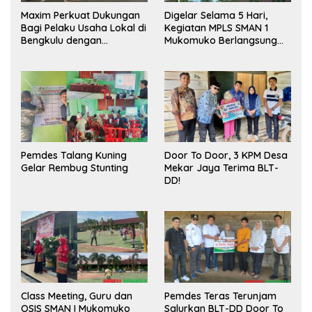
Maxim Perkuat Dukungan
Digelar Selama 5 Hari,
Bagi Pelaku Usaha Lokal di
Kegiatan MPLS SMAN 1
Bengkulu dengan
Mukomuko Berlangsung
Meningkatkan Ruang
Sukses
Publik dan Kebersihan
Pasar
Pemdes Talang Kuning
Door To Door, 3 KPM Desa
Gelar Rembug Stunting
Mekar Jaya Terima BLT-
DD!
Class Meeting, Guru dan
Pemdes Teras Terunjam
OSIS SMAN I Mukomuko
Salurkan BLT-DD Door To