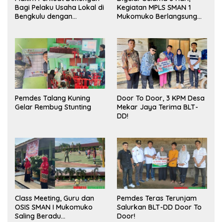
Bagi Pelaku Usaha Lokal di
Kegiatan MPLS SMAN 1
Bengkulu dengan
Mukomuko Berlangsung
Meningkatkan Ruang
Sukses
Publik dan Kebersihan
Pasar
Pemdes Talang Kuning
Door To Door, 3 KPM Desa
Gelar Rembug Stunting
Mekar Jaya Terima BLT-
DD!
Class Meeting, Guru dan
Pemdes Teras Terunjam
OSIS SMAN I Mukomuko
Salurkan BLT-DD Door To
Saling Beradu
Door!