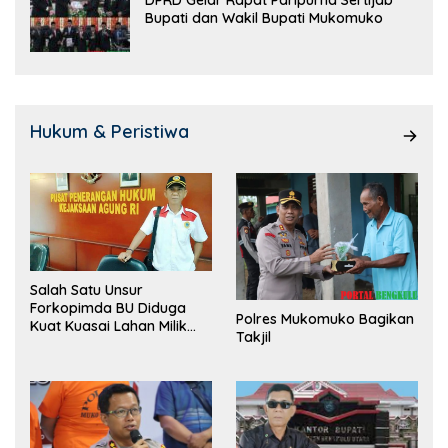
DPRD Gelar Rapat Paripurna Sertijab
Bupati dan Wakil Bupati Mukomuko
Hukum & Peristiwa
Salah Satu Unsur
Forkopimda BU Diduga
Polres Mukomuko Bagikan
Kuat Kuasai Lahan Milik
Takjil
Pemerintah, Ormas Laki
Lapor Kejagung