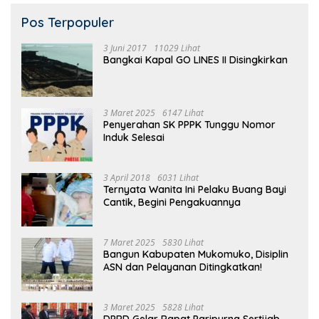
Pos Terpopuler
3 Juni 2017
11029 Lihat
Bangkai Kapal GO LINES II Disingkirkan
3 Maret 2025
6147 Lihat
Penyerahan SK PPPK Tunggu Nomor
Induk Selesai
3 April 2018
6031 Lihat
Ternyata Wanita Ini Pelaku Buang Bayi
Cantik, Begini Pengakuannya
7 Maret 2025
5830 Lihat
Bangun Kabupaten Mukomuko, Disiplin
ASN dan Pelayanan Ditingkatkan!
3 Maret 2025
5828 Lihat