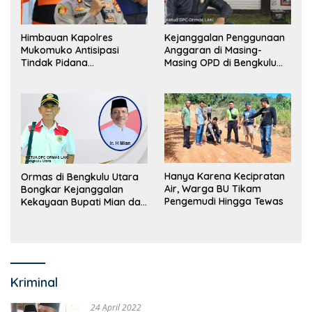
Himbauan Kapolres
Kejanggalan Penggunaan
Mukomuko Antisipasi
Anggaran di Masing-
Tindak Pidana
Masing OPD di Bengkulu
Perdagangan Orang
Utara Bakal Dibongkar
Hanya Karena Kecipratan
Ormas di Bengkulu Utara
Air, Warga BU Tikam
Bongkar Kejanggalan
Pengemudi Hingga Tewas
Kekayaan Bupati Mian dan
Anggaran Sejumlah OPD
Kriminal
24 April 2022