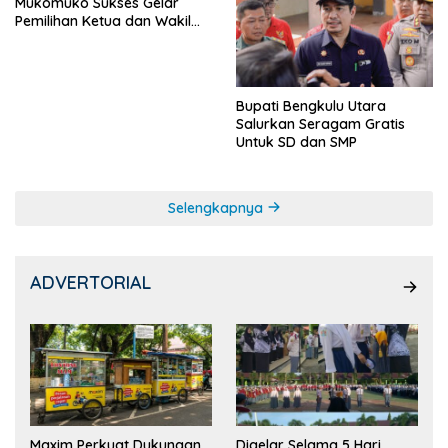
Mukomuko Sukses Gelar
Pemilihan Ketua dan Wakil
Ketua OSIS
Bupati Bengkulu Utara
Salurkan Seragam Gratis
Untuk SD dan SMP
Selengkapnya
ADVERTORIAL
Maxim Perkuat Dukungan
Digelar Selama 5 Hari,