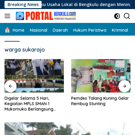
Langsung
Pelaku Usaha Lokal di Bengkulu dengan Meningkatkan Ruang P
Breaking News
ke
konten
Home
Nasional
Daerah
Hukum Peristiwa
Kriminal
warga sukarajo
Digelar Selama 5 Hari,
Pemdes Talang Kuning Gelar
Kegiatan MPLS SMAN 1
Rembug Stunting
Mukomuko Berlangsung
Sukses