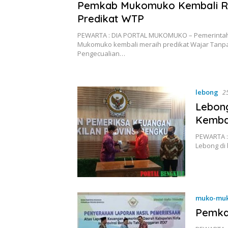
Pemkab Mukomuko Kembali R
Predikat WTP
PEWARTA : DIA PORTAL MUKOMUKO – Pemerinta
Mukomuko kembali meraih predikat Wajar Tanp
Pengecualian…
lebong
2
Lebon
Kembal
PEWARTA :
Lebong di
muko-mu
Pemka