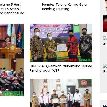
alang Kuning Gelar
Door To Door, 3 KPM Desa
Class
Stunting
Mekar Jaya Terima BLT-DD!
SMAN
Bera
LKPD 2020, Pemkab Mukomuko Terima
Penghargaan WTP
H