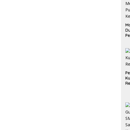
Ma
D
Pe
di
Me
Ru
Ke
P
Ku
Re