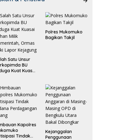
Polres Mukomuko
Bagikan Takjil
lah Satu Unsur
orkopimda BU
duga Kuat Kuasai
han Milik
merintah, Ormas
ki Lapor
ejagung
mbauan Kapolres
ukomuko
Kejanggalan
tisipasi Tindak
Penggunaan