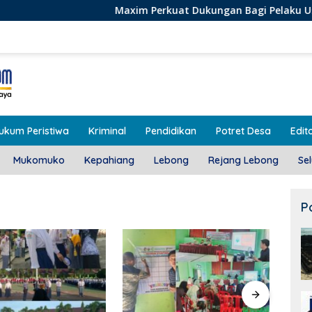
Maxim Perkuat Dukungan Bagi Pelaku Usaha Lokal di Be
ukum Peristiwa
Kriminal
Pendidikan
Potret Desa
Edito
Mukomuko
Kepahiang
Lebong
Rejang Lebong
Se
P