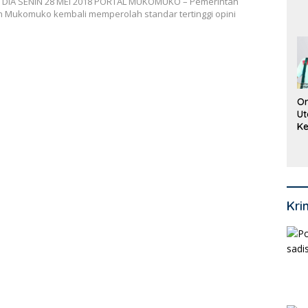
 DIA SENIN 28 MEI 2018 PORTAL MUKOMUKO – Pemerintah
Pi
 Mukomuko kembali memperolah standar tertinggi opini
P
O
Or
Ut
Ke
Ke
Mi
Se
Kri