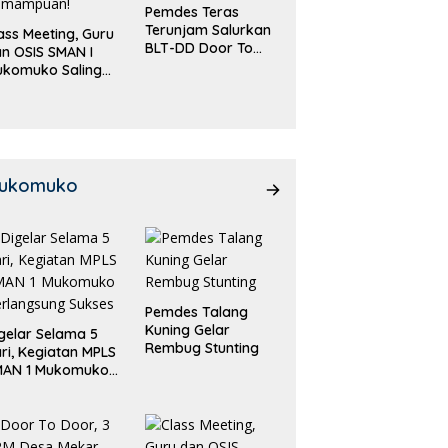
Pemdes Teras
Terunjam Salurkan
ass Meeting, Guru
BLT-DD Door To
n OSIS SMAN I
Door!
ukomuko Saling
eradu
emampuan!
ukomuko
Pemdes Talang
Kuning Gelar
gelar Selama 5
Rembug Stunting
ri, Kegiatan MPLS
MAN 1 Mukomuko
rlangsung Sukses