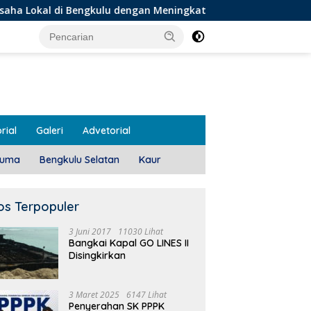
ngkulu dengan Meningkatkan Ruang Publik dan Kebersihan Pasa
rial
Galeri
Advetorial
luma
Bengkulu Selatan
Kaur
os Terpopuler
3 Juni 2017
11030 Lihat
Bangkai Kapal GO LINES II
Disingkirkan
3 Maret 2025
6147 Lihat
Penyerahan SK PPPK