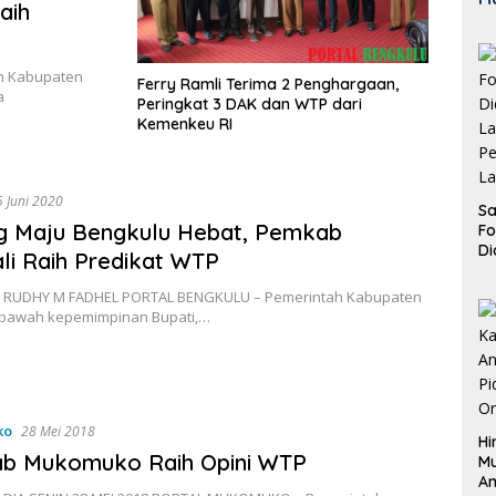
aih
h Kabupaten
Ferry Ramli Terima 2 Penghargaan,
a
Peringkat 3 DAK dan WTP dari
Kemenkeu RI
5 Juni 2020
Sa
g Maju Bengkulu Hebat, Pemkab
F
Di
i Raih Predikat WTP
La
Pe
 RUDHY M FADHEL PORTAL BENGKULU – Pemerintah Kabupaten
La
 bawah kepemimpinan Bupati,…
K
ko
28 Mei 2018
Hi
b Mukomuko Raih Opini WTP
M
An