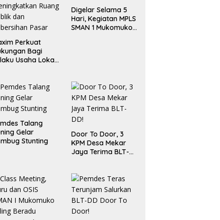
Digelar Selama 5
Hari, Kegiatan MPLS
SMAN 1 Mukomuko
Berlangsung Sukses
xim Perkuat
ukungan Bagi
laku Usaha Lokal
 Bengkulu dengan
ningkatkan
ang Publik dan
bersihan Pasar
emdes Talang
ning Gelar
Door To Door, 3
mbug Stunting
KPM Desa Mekar
Jaya Terima BLT-
DD!