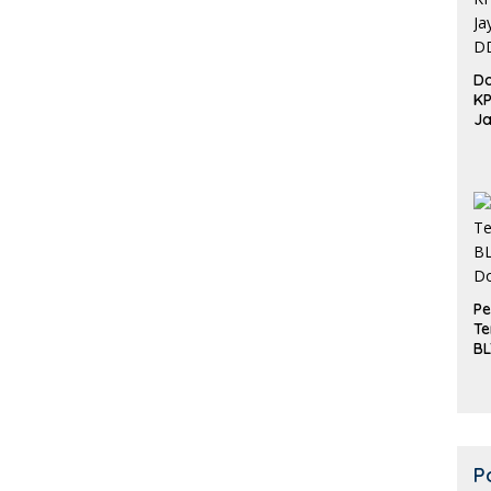
Do
K
Ja
DD
Pe
Te
BL
Do
P