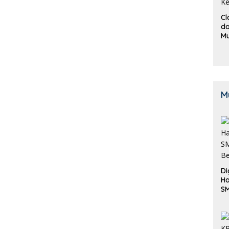
Cl
da
M
B
K
M
Di
Ha
S
Be