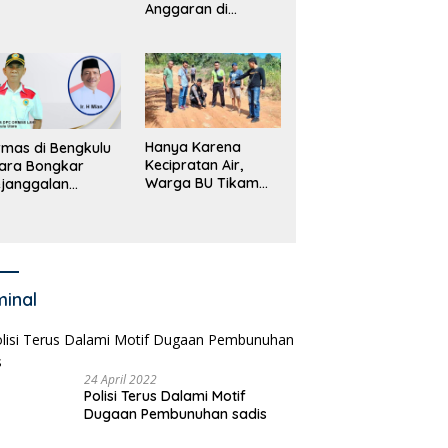
dana
Anggaran di
erdagangan
Masing-Masing OPD
rang
di Bengkulu Utara
Bakal Dibongkar
Hanya Karena
mas di Bengkulu
Kecipratan Air,
ara Bongkar
Warga BU Tikam
janggalan
Pengemudi Hingga
kayaan Bupati
Tewas
an dan Anggaran
jumlah OPD
minal
24 April 2022
Polisi Terus Dalami Motif
Dugaan Pembunuhan sadis