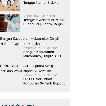
Tunggu Nomor Induk
 Meeting, Guru dan OSIS
Pemdes Teras Terunjam
1
Selesai
 I Mukomuko Saling
Salurkan BLT-DD Door To
T
du Kemampuan!
Door!
3 April 2018
6031 Lihat
Ternyata Wanita Ini Pelaku
Buang Bayi Cantik, Begini
Pengakuannya
7 Maret 2025
5830 Lihat
Bangun Kabupaten
Mukomuko, Disiplin ASN
dan Pelayanan
Ditingkatkan!
3 Maret 2025
5828 Lihat
DPRD Gelar Rapat
Paripurna Sertijab Bupati
dan Wakil Bupati
Mukomuko
ukum & Peristiwa