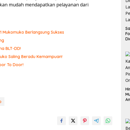
 akan mudah mendapatkan pelayanan dari
Sa
N 1 Mukomuko Berlangsung Sukses
F
Di
ng
La
ma BLT-DD!
Pe
La
omuko Saling Beradu Kemampuan!
K
or To Door!
Hi
M
An
o
Pi
P
O