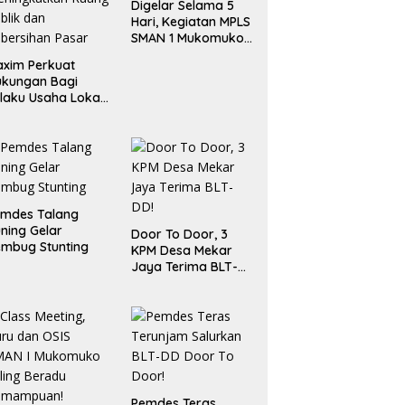
Digelar Selama 5
Hari, Kegiatan MPLS
SMAN 1 Mukomuko
Berlangsung Sukses
xim Perkuat
ukungan Bagi
laku Usaha Lokal
 Bengkulu dengan
ningkatkan
ang Publik dan
bersihan Pasar
emdes Talang
ning Gelar
Door To Door, 3
mbug Stunting
KPM Desa Mekar
Jaya Terima BLT-
DD!
Pemdes Teras