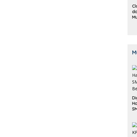
Cl
da
M
B
K
M
Di
Ha
S
Be