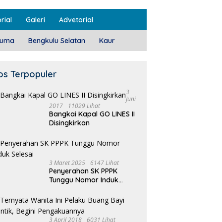
rial
Galeri
Advetorial
luma
Bengkulu Selatan
Kaur
os Terpopuler
3
Juni
2017
11029 Lihat
Bangkai Kapal GO LINES II
Disingkirkan
3 Maret 2025
6147 Lihat
Penyerahan SK PPPK
Tunggu Nomor Induk
Selesai
3 April 2018
6031 Lihat