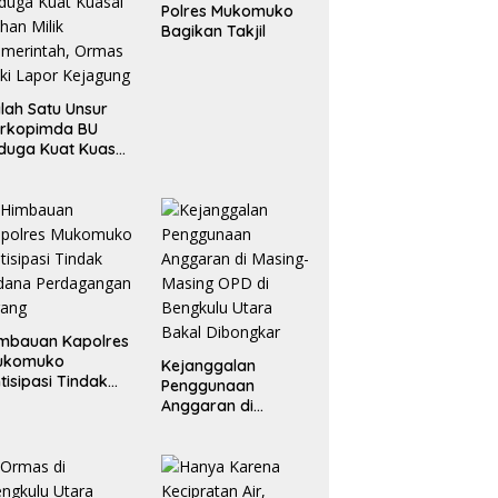
Polres Mukomuko
Bagikan Takjil
lah Satu Unsur
orkopimda BU
duga Kuat Kuasai
han Milik
merintah, Ormas
ki Lapor
ejagung
mbauan Kapolres
ukomuko
Kejanggalan
tisipasi Tindak
Penggunaan
dana
Anggaran di
erdagangan
Masing-Masing OPD
rang
di Bengkulu Utara
Bakal Dibongkar