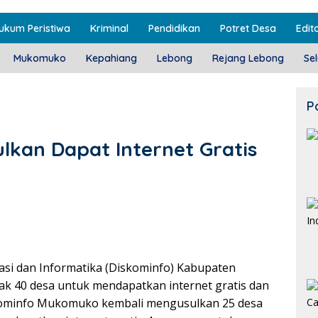
ukum Peristiwa
Kriminal
Pendidikan
Potret Desa
Edito
Mukomuko
Kepahiang
Lebong
Rejang Lebong
Se
P
lkan Dapat Internet Gratis
si dan Informatika (Diskominfo) Kabupaten
 40 desa untuk mendapatkan internet gratis dan
Diskominfo Mukomuko kembali mengusulkan 25 desa