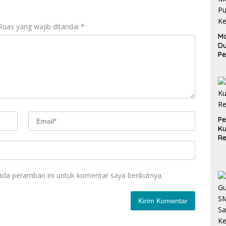
Ruas yang wajib ditandai
*
Ma
D
Pe
di
Me
Ru
Ke
P
Ku
Re
ada peramban ini untuk komentar saya berikutnya.