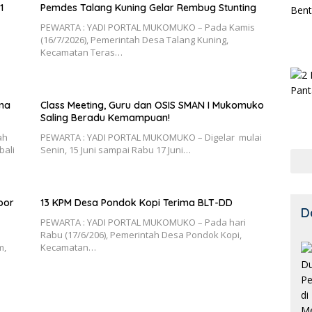
1
Pemdes Talang Kuning Gelar Rembug Stunting
PEWARTA : YADI PORTAL MUKOMUKO – Pada Kamis
(16/7/2026), Pemerintah Desa Talang Kuning,
Kecamatan Teras…
ima
Class Meeting, Guru dan OSIS SMAN I Mukomuko
Saling Beradu Kemampuan!
ah
PEWARTA : YADI PORTAL MUKOMUKO – Digelar mulai
bali
Senin, 15 Juni sampai Rabu 17 Juni…
oor
13 KPM Desa Pondok Kopi Terima BLT-DD
D
PEWARTA : YADI PORTAL MUKOMUKO – Pada hari
Rabu (17/6/206), Pemerintah Desa Pondok Kopi,
m,
Kecamatan…