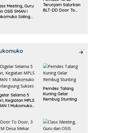
Terunjam Salurkan
ass Meeting, Guru
BLT-DD Door To
n OSIS SMAN I
Door!
ukomuko Saling
eradu
emampuan!
ukomuko
Pemdes Talang
Kuning Gelar
gelar Selama 5
Rembug Stunting
ri, Kegiatan MPLS
MAN 1 Mukomuko
rlangsung Sukses