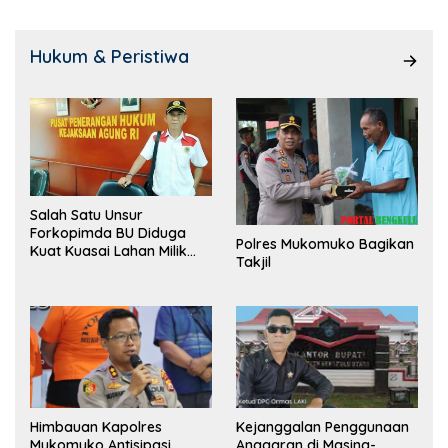
Hukum & Peristiwa
Salah Satu Unsur
Forkopimda BU Diduga
Polres Mukomuko Bagikan
Kuat Kuasai Lahan Milik
Takjil
Pemerintah, Ormas Laki
Lapor Kejagung
Himbauan Kapolres
Kejanggalan Penggunaan
Mukomuko Antisipasi
Anggaran di Masing-