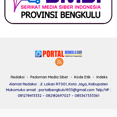
Redaksi
Pedoman Media Siber
Kode Etik
Indeks
Alamat Redaksi : Jl. Lokan RT001, Koto Jaya, Kabupaten
Mukomuko email : portalbengkulu1933@gmail.com Telp/HP :
081278413332 – 082182697027 – 085367333361