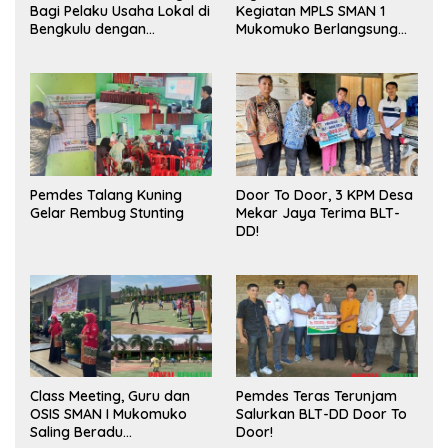
Bagi Pelaku Usaha Lokal di
Kegiatan MPLS SMAN 1
Bengkulu dengan
Mukomuko Berlangsung
Meningkatkan Ruang
Sukses
Publik dan Kebersihan
Pasar
Pemdes Talang Kuning
Door To Door, 3 KPM Desa
Gelar Rembug Stunting
Mekar Jaya Terima BLT-
DD!
Class Meeting, Guru dan
Pemdes Teras Terunjam
OSIS SMAN I Mukomuko
Salurkan BLT-DD Door To
Saling Beradu
Door!