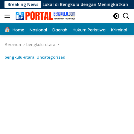
Langsung
Lokal di Bengkulu dengan Meningkatkan Ruang Publik dan Kebe
Breaking News
ke
konten
Home
Nasional
Daerah
Hukum Peristiwa
Kriminal
Beranda
bengkulu-utara
bengkulu-utara
,
Uncategorized