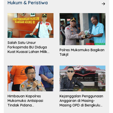
Hukum & Peristiwa
Salah Satu Unsur
Forkopimda BU Diduga
Polres Mukomuko Bagikan
Kuat Kuasai Lahan Milik
Takjil
Pemerintah, Ormas Laki
Lapor Kejagung
Himbauan Kapolres
Kejanggalan Penggunaan
Mukomuko Antisipasi
Anggaran di Masing-
Tindak Pidana
Masing OPD di Bengkulu
Perdagangan Orang
Utara Bakal Dibongkar