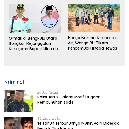
Hanya Karena Kecipratan
Ormas di Bengkulu Utara
Air, Warga BU Tikam
Bongkar Kejanggalan
Pengemudi Hingga Tewas
Kekayaan Bupati Mian dan
Anggaran Sejumlah OPD
Kriminal
24 April 2022
Polisi Terus Dalami Motif Dugaan
Pembunuhan sadis
16 Maret 2019
14 Tahun Terbunuhnya Munir, Polri Didesak
Bentuk Tim Khusus