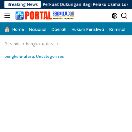
Langsung
Perkuat Dukungan Bagi Pelaku Usaha Lokal di Bengkulu dengan
Breaking News
ke
konten
Home
Nasional
Daerah
Hukum Peristiwa
Kriminal
Beranda
bengkulu-utara
bengkulu-utara
,
Uncategorized