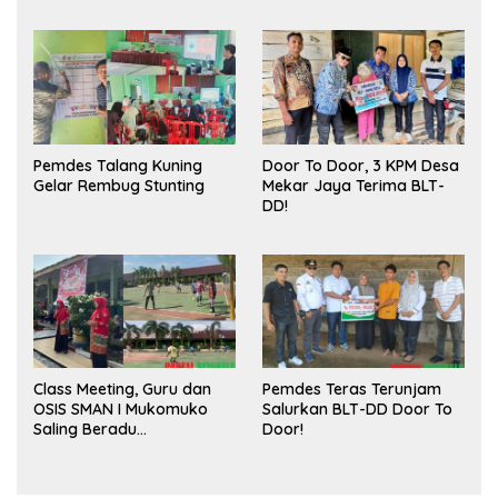
Meningkatkan Ruang
Sukses
Publik dan Kebersihan
Pasar
Pemdes Talang Kuning
Door To Door, 3 KPM Desa
Gelar Rembug Stunting
Mekar Jaya Terima BLT-
DD!
Class Meeting, Guru dan
Pemdes Teras Terunjam
OSIS SMAN I Mukomuko
Salurkan BLT-DD Door To
Saling Beradu
Door!
Kemampuan!