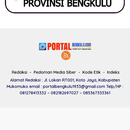
Redaksi
Pedoman Media Siber
Kode Etik
Indeks
Alamat Redaksi : Jl. Lokan RT001, Koto Jaya, Kabupaten
Mukomuko email : portalbengkulu1933@gmail.com Telp/HP :
081278413332 – 082182697027 – 085367333361