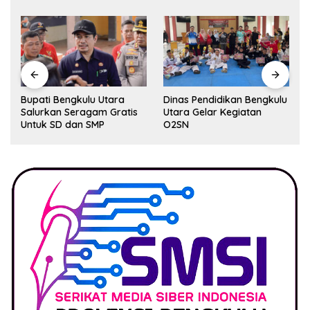
Bupati Bengkulu Utara
Dinas Pendidikan Bengkulu
S
Salurkan Seragam Gratis
Utara Gelar Kegiatan
F
Untuk SD dan SMP
O2SN
Ku
P
L