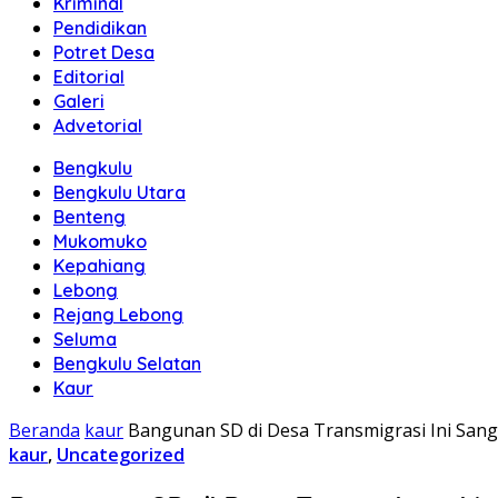
Kriminal
Pendidikan
Potret Desa
Editorial
Galeri
Advetorial
Bengkulu
Bengkulu Utara
Benteng
Mukomuko
Kepahiang
Lebong
Rejang Lebong
Seluma
Bengkulu Selatan
Kaur
Beranda
kaur
Bangunan SD di Desa Transmigrasi Ini San
kaur
,
Uncategorized