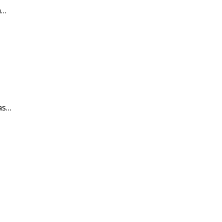
n…
as…