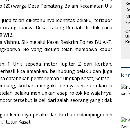
No (20) warga Desa Pematang Balam Kecamatan Ulu
juga telah diketahuinya identitas pelaku, terlapor
h orang tuanya Desa Talang Rendah diciduk pada
Or
00 WIB.
Ut
 Vishnu, SIK melalui Kasat Reskrim Polres BU AKP.
Ke
Ke
tangkapnya No yang diduga telah membawa kabur
Mi
Se
an 1 Unit sepeda motor Jupiter Z dari korban,
berhasil kita amankan, berhubung pelaku dan juga
Kri
ta datangkan penterjemah,” ungkap Kasat, Selasa.
ambung, korban mengaku dirinya secara sukarela
telah pelaku meniupkan asap rokok ke wajahnya.
or tersebut ia beli dari salah seorang yang tidak
ngan keduanya pelaku dan korban didampingi oleh
,” tutur Kasat.