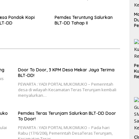
Ma
esa Pondok Kopi
Pemdes Teruntung Salurkan
D
BLT-DD
BLT-DD Tahap II
Pe
di
Me
Ru
Ke
P
ng
Door To Door, 3 KPM Desa Mekar Jaya Terima
Ku
BLT-DD!
Re
is
PEWARTA : YADI PORTAL MUKOMUKO – Pemerintah
desa di wilayah Kecamatan Teras Terunjam kembali
menyalurkan…
muko
Pemdes Teras Terunjam Salurkan BLT-DD Door
To Door!
ulai
PEWARTA : YADI PORTAL MUKOMUKO – Pada hari
Rabu (17/6/206), Pemerintah DesaTeras Terunjam,
Cl
Kecamatan Teras…