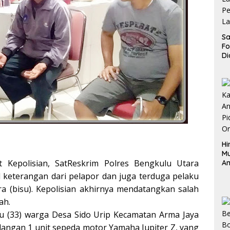
Sa
F
Di
La
Pe
La
K
Hi
M
 Kepolisian, SatReskrim Polres Bengkulu Utara
An
Pi
 keterangan dari pelapor dan juga terduga pelaku
P
a (bisu). Kepolisian akhirnya mendatangkan salah
O
ah.
 Su (33) warga Desa Sido Urip Kecamatan Arma Jaya
langan 1 unit sepeda motor Yamaha Jupiter Z, yang