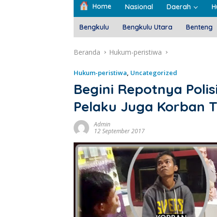
Home
Nasional
Daerah
H
Bengkulu
Bengkulu Utara
Benteng
Beranda
Hukum-peristiwa
Hukum-peristiwa
,
Uncategorized
Begini Repotnya Poli
Pelaku Juga Korban 
Admin
12 September 2017