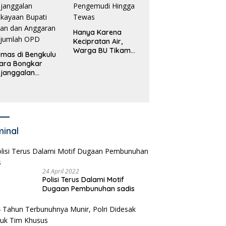
Hanya Karena
Kecipratan Air,
Warga BU Tikam
mas di Bengkulu
Pengemudi Hingga
ara Bongkar
Tewas
janggalan
kayaan Bupati
an dan Anggaran
jumlah OPD
minal
24 April 2022
Polisi Terus Dalami Motif
Dugaan Pembunuhan sadis