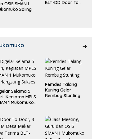
BLT-DD Door To
n OSIS SMAN I
Door!
ukomuko Saling
eradu
emampuan!
ukomuko
Pemdes Talang
Kuning Gelar
gelar Selama 5
Rembug Stunting
ri, Kegiatan MPLS
MAN 1 Mukomuko
rlangsung Sukses