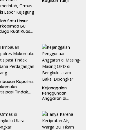
Bagikan Takjil
lah Satu Unsur
orkopimda BU
duga Kuat Kuasai
han Milik
merintah, Ormas
ki Lapor
ejagung
mbauan Kapolres
ukomuko
Kejanggalan
tisipasi Tindak
Penggunaan
dana
Anggaran di
erdagangan
Masing-Masing OPD
rang
di Bengkulu Utara
Bakal Dibongkar