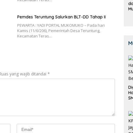
da
M
B
Pemdes Teruntung Salurkan BLT-DD Tahap II
K
PEWARTA : YADI PORTAL MUKOMUKO – Pada hari
Kamis (11/6/206), Pemerintah Desa Teruntung,
Kecamatan Teras…
M
Ruas yang wajib ditandai
*
Di
Ha
S
Be