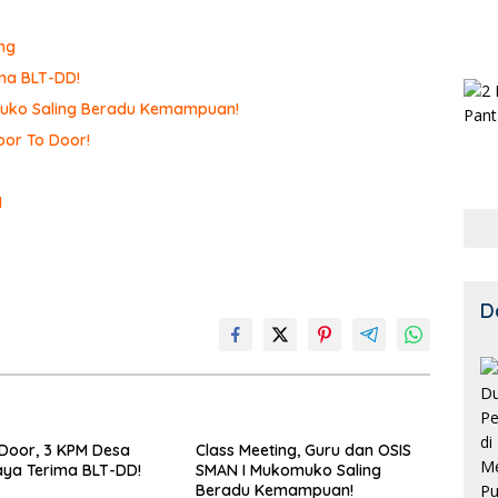
ng
ma BLT-DD!
omuko Saling Beradu Kemampuan!
or To Door!
I
D
Door, 3 KPM Desa
Class Meeting, Guru dan OSIS
ya Terima BLT-DD!
SMAN I Mukomuko Saling
Beradu Kemampuan!