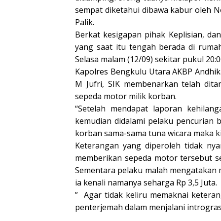
sempat diketahui dibawa kabur oleh 
Palik.
Berkat kesigapan pihak Keplisian, dan 
yang saat itu tengah berada di ruma
Selasa malam (12/09) sekitar pukul 20:
Kapolres Bengkulu Utara AKBP Andhika
M Jufri, SIK membenarkan telah di
sepeda motor milik korban.
“Setelah mendapat laporan kehilang
kemudian didalami pelaku pencurian 
korban sama-sama tuna wicara maka ki
Keterangan yang diperoleh tidak ny
memberikan sepeda motor tersebut se
Sementara pelaku malah mengatakan mot
ia kenali namanya seharga Rp 3,5 Juta.
” Agar tidak keliru memaknai ketera
penterjemah dalam menjalani intrograsi