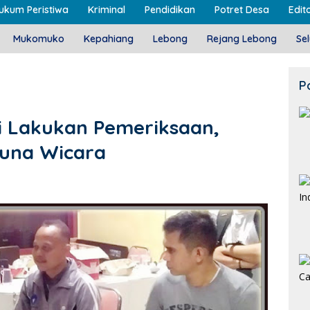
ukum Peristiwa
Kriminal
Pendidikan
Potret Desa
Edito
Mukomuko
Kepahiang
Lebong
Rejang Lebong
Se
P
si Lakukan Pemeriksaan,
Tuna Wicara