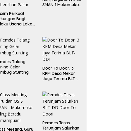
SMAN 1 Mukomuko
Berlangsung Sukses
xim Perkuat
ukungan Bagi
laku Usaha Lokal
 Bengkulu dengan
ningkatkan
ang Publik dan
bersihan Pasar
emdes Talang
ning Gelar
Door To Door, 3
mbug Stunting
KPM Desa Mekar
Jaya Terima BLT-
DD!
Pemdes Teras
Terunjam Salurkan
ass Meeting, Guru