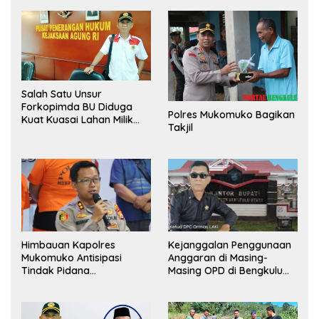
Salah Satu Unsur
Forkopimda BU Diduga
Polres Mukomuko Bagikan
Kuat Kuasai Lahan Milik
Takjil
Pemerintah, Ormas Laki
Lapor Kejagung
Himbauan Kapolres
Kejanggalan Penggunaan
Mukomuko Antisipasi
Anggaran di Masing-
Tindak Pidana
Masing OPD di Bengkulu
Perdagangan Orang
Utara Bakal Dibongkar