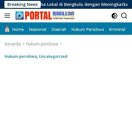
Langsung
ha Lokal di Bengkulu dengan Meningkatkan Ruang Publik dan 
Breaking News
ke
konten
Home
Nasional
Daerah
Hukum Peristiwa
Kriminal
Beranda
Hukum-peristiwa
Hukum-peristiwa
,
Uncategorized