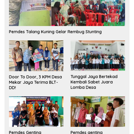
Pemdes Talang Kuning Gelar Rembug Stunting
Tunggal Jaya Bertekad
Door To Door, 3 KPM Desa
Kembali Sabet Juara
Mekar Jaya Terima BLT-
Lomba Desa
DD!
Pemdes Genting
Pemdes genting