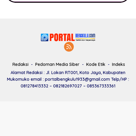
Redaksi
Pedoman Media Siber
Kode Etik
Indeks
Alamat Redaksi : Jl. Lokan RT001, Koto Jaya, Kabupaten
Mukomuko email : portalbengkulu1933@gmail.com Telp/HP :
081278413332 – 082182697027 – 085367333361