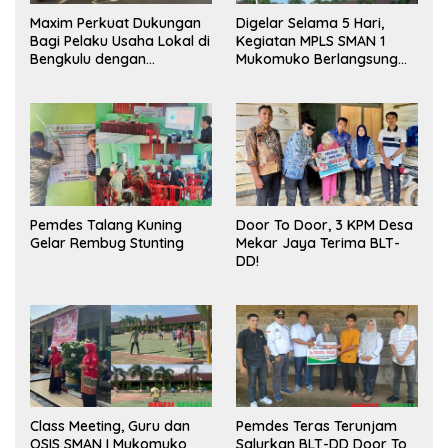
Maxim Perkuat Dukungan
Digelar Selama 5 Hari,
Bagi Pelaku Usaha Lokal di
Kegiatan MPLS SMAN 1
Bengkulu dengan
Mukomuko Berlangsung
Meningkatkan Ruang
Sukses
Publik dan Kebersihan
Pasar
Pemdes Talang Kuning
Door To Door, 3 KPM Desa
Gelar Rembug Stunting
Mekar Jaya Terima BLT-
DD!
Class Meeting, Guru dan
Pemdes Teras Terunjam
OSIS SMAN I Mukomuko
Salurkan BLT-DD Door To