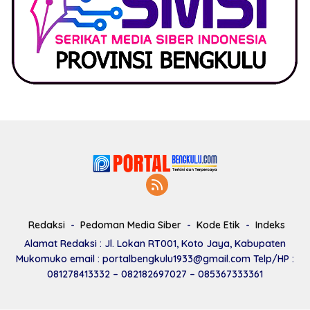
Redaksi
Pedoman Media Siber
Kode Etik
Indeks
Alamat Redaksi : Jl. Lokan RT001, Koto Jaya, Kabupaten
Mukomuko email : portalbengkulu1933@gmail.com Telp/HP :
081278413332 – 082182697027 – 085367333361