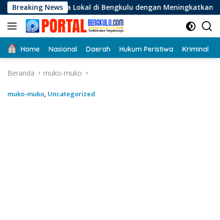
Langsung
Lokal di Bengkulu dengan Meningkatkan Ruang Publik dan Keb
Breaking News
ke
konten
Home
Nasional
Daerah
Hukum Peristiwa
Kriminal
Beranda
muko-muko
muko-muko
,
Uncategorized