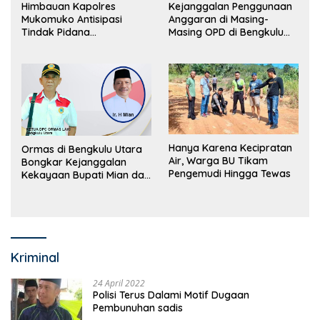
Himbauan Kapolres
Kejanggalan Penggunaan
Mukomuko Antisipasi
Anggaran di Masing-
Tindak Pidana
Masing OPD di Bengkulu
Perdagangan Orang
Utara Bakal Dibongkar
Hanya Karena Kecipratan
Ormas di Bengkulu Utara
Air, Warga BU Tikam
Bongkar Kejanggalan
Pengemudi Hingga Tewas
Kekayaan Bupati Mian dan
Anggaran Sejumlah OPD
Kriminal
24 April 2022
Polisi Terus Dalami Motif Dugaan
Pembunuhan sadis