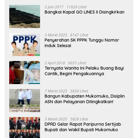
3 Juni 2017
11029 Lihat
Bangkai Kapal GO LINES II Disingkirkan
3 Maret 2025
6147 Lihat
Penyerahan SK PPPK Tunggu Nomor
Induk Selesai
3 April 2018
6031 Lihat
Ternyata Wanita Ini Pelaku Buang Bayi
Cantik, Begini Pengakuannya
7 Maret 2025
5830 Lihat
Bangun Kabupaten Mukomuko, Disiplin
ASN dan Pelayanan Ditingkatkan!
3 Maret 2025
5828 Lihat
DPRD Gelar Rapat Paripurna Sertijab
Bupati dan Wakil Bupati Mukomuko