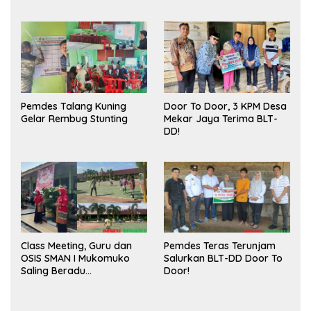
Meningkatkan Ruang
Sukses
Publik dan Kebersihan
Pasar
Pemdes Talang Kuning
Door To Door, 3 KPM Desa
Gelar Rembug Stunting
Mekar Jaya Terima BLT-
DD!
Class Meeting, Guru dan
Pemdes Teras Terunjam
OSIS SMAN I Mukomuko
Salurkan BLT-DD Door To
Saling Beradu
Door!
Kemampuan!