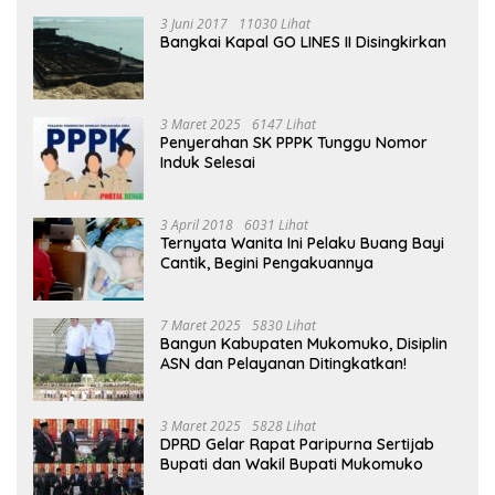
3 Juni 2017
11030 Lihat
Bangkai Kapal GO LINES II Disingkirkan
3 Maret 2025
6147 Lihat
Penyerahan SK PPPK Tunggu Nomor
Induk Selesai
3 April 2018
6031 Lihat
Ternyata Wanita Ini Pelaku Buang Bayi
Cantik, Begini Pengakuannya
7 Maret 2025
5830 Lihat
Bangun Kabupaten Mukomuko, Disiplin
ASN dan Pelayanan Ditingkatkan!
3 Maret 2025
5828 Lihat
DPRD Gelar Rapat Paripurna Sertijab
Bupati dan Wakil Bupati Mukomuko