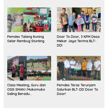
Meningkatkan Ruang
Sukses
Publik dan Kebersihan
Pasar
Pemdes Talang Kuning
Door To Door, 3 KPM Desa
Gelar Rembug Stunting
Mekar Jaya Terima BLT-
DD!
Class Meeting, Guru dan
Pemdes Teras Terunjam
OSIS SMAN I Mukomuko
Salurkan BLT-DD Door To
Saling Beradu
Door!
Kemampuan!