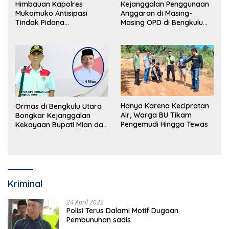
Himbauan Kapolres
Kejanggalan Penggunaan
Mukomuko Antisipasi
Anggaran di Masing-
Tindak Pidana
Masing OPD di Bengkulu
Perdagangan Orang
Utara Bakal Dibongkar
Hanya Karena Kecipratan
Ormas di Bengkulu Utara
Air, Warga BU Tikam
Bongkar Kejanggalan
Pengemudi Hingga Tewas
Kekayaan Bupati Mian dan
Anggaran Sejumlah OPD
Kriminal
24 April 2022
Polisi Terus Dalami Motif Dugaan
Pembunuhan sadis