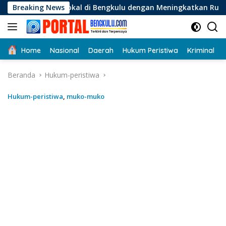
Langsung
kal di Bengkulu dengan Meningkatkan Ruang Publik dan Keber
Breaking News
ke
konten
Home
Nasional
Daerah
Hukum Peristiwa
Kriminal
Beranda
Hukum-peristiwa
Hukum-peristiwa
,
muko-muko