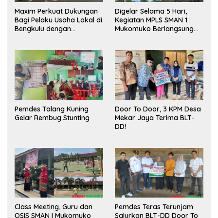
Maxim Perkuat Dukungan
Digelar Selama 5 Hari,
Bagi Pelaku Usaha Lokal di
Kegiatan MPLS SMAN 1
Bengkulu dengan
Mukomuko Berlangsung
Meningkatkan Ruang
Sukses
Publik dan Kebersihan
Pasar
Pemdes Talang Kuning
Door To Door, 3 KPM Desa
Gelar Rembug Stunting
Mekar Jaya Terima BLT-
DD!
Class Meeting, Guru dan
Pemdes Teras Terunjam
OSIS SMAN I Mukomuko
Salurkan BLT-DD Door To