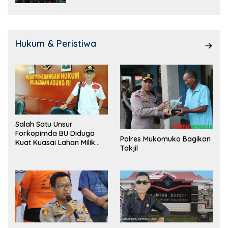
Hukum & Peristiwa
Salah Satu Unsur
Forkopimda BU Diduga
Polres Mukomuko Bagikan
Kuat Kuasai Lahan Milik
Takjil
Pemerintah, Ormas Laki
Lapor Kejagung