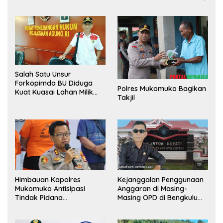
Salah Satu Unsur
Forkopimda BU Diduga
Polres Mukomuko Bagikan
Kuat Kuasai Lahan Milik
Takjil
Pemerintah, Ormas Laki
Lapor Kejagung
Himbauan Kapolres
Kejanggalan Penggunaan
Mukomuko Antisipasi
Anggaran di Masing-
Tindak Pidana
Masing OPD di Bengkulu
Perdagangan Orang
Utara Bakal Dibongkar