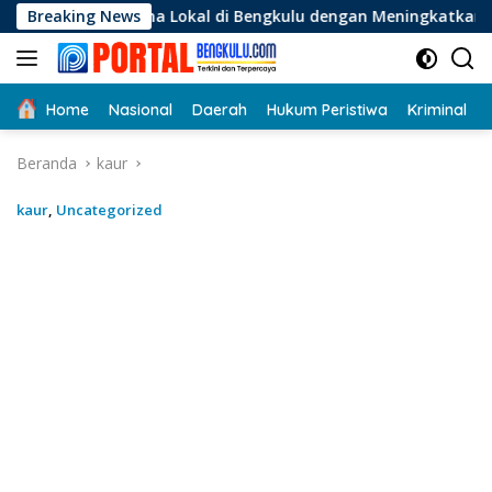
Langsung
saha Lokal di Bengkulu dengan Meningkatkan Ruang Publik da
Breaking News
ke
konten
Home
Nasional
Daerah
Hukum Peristiwa
Kriminal
Beranda
kaur
kaur
,
Uncategorized