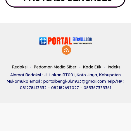
Redaksi
Pedoman Media Siber
Kode Etik
Indeks
Alamat Redaksi : Jl. Lokan RT001, Koto Jaya, Kabupaten
Mukomuko email : portalbengkulu1933@gmail.com Telp/HP :
081278413332 – 082182697027 – 085367333361