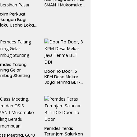
SMAN 1 Mukomuko
Berlangsung Sukses
xim Perkuat
ukungan Bagi
laku Usaha Lokal
 Bengkulu dengan
ningkatkan
ang Publik dan
bersihan Pasar
emdes Talang
ning Gelar
Door To Door, 3
mbug Stunting
KPM Desa Mekar
Jaya Terima BLT-
DD!
Pemdes Teras
Terunjam Salurkan
ass Meeting, Guru