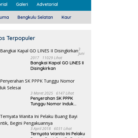
rial
Galeri
Advetorial
luma
Bengkulu Selatan
Kaur
os Terpopuler
3
Juni
2017
11029 Lihat
Bangkai Kapal GO LINES II
Disingkirkan
3 Maret 2025
6147 Lihat
Penyerahan SK PPPK
Tunggu Nomor Induk
Selesai
3 April 2018
6031 Lihat
Ternyata Wanita Ini Pelaku