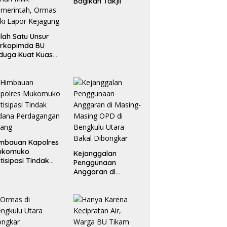
Bagikan Takjil
lah Satu Unsur
orkopimda BU
duga Kuat Kuasai
han Milik
merintah, Ormas
ki Lapor
ejagung
mbauan Kapolres
ukomuko
Kejanggalan
tisipasi Tindak
Penggunaan
dana
Anggaran di
erdagangan
Masing-Masing OPD
rang
di Bengkulu Utara
Bakal Dibongkar