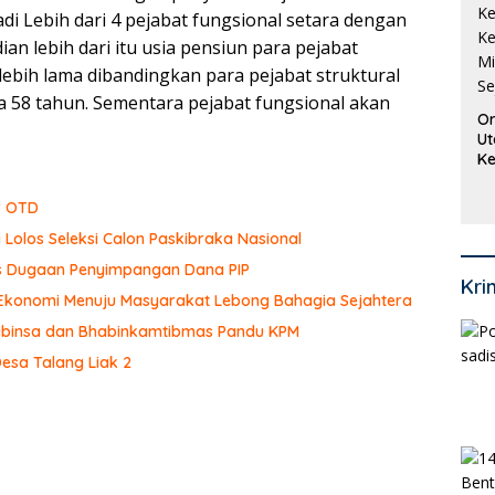
di Lebih dari 4 pejabat fungsional setara dengan
an lebih dari itu usia pensiun para pejabat
 lebih lama dibandingkan para pejabat struktural
a 58 tahun. Sementara pejabat fungsional akan
Or
Ut
Ke
Ke
Mi
r OTD
Se
 Lolos Seleksi Calon Paskibraka Nasional
sus Dugaan Penyimpangan Dana PIP
Kri
 Ekonomi Menuju Masyarakat Lebong Bahagia Sejahtera
 Babinsa dan Bhabinkamtibmas Pandu KPM
Desa Talang Liak 2