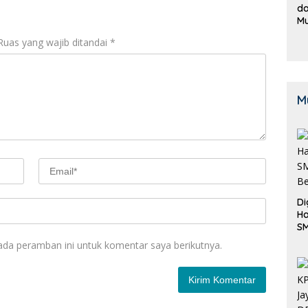
da
M
B
Ruas yang wajib ditandai
*
K
M
Di
Ha
S
Be
ada peramban ini untuk komentar saya berikutnya.