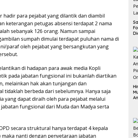
hadir para pejabat yang dilantik dan diambil
Sa
an keterangan petugas absensi terdapat 2 nama
F
adalah sebanyak 126 orang. Namun sampai
Di
gambilan sumpah dimulai terdapat puluhan nama di
La
Pe
ani/paraf oleh pejabat yang bersangkutan yang
La
ersebut.
K
lantikan di hadapan para awak media Kopli
ik pada jabatan fungsional ini bukanlah diartikan
n, melainkan hak akan tunjangan dan
Hi
al tidaklah berbeda dari sebelumnya. Hanya saja
M
An
ria yang dapat diraih oleh para pejabat melalui
Pi
t jabatan fungsional dari Muda dan Madya serta
P
O
OPD secara struktural hanya terdapat 4 kepala
) maka nanti dengan penyetaraan jabatan