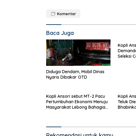
Komentar
Baca Juga
Kopli Ans
Demanda 
Seleksi 
Nasional
Diduga Dendam, Mobil Dinas
Nyaris Dibakar OTD
Kopli Ansori sebut MT-2 Pacu
Kopli An
Pertumbuhan Ekonomi Menuju
Teluk Di
Masyarakat Lebong Bahagia
Bhabink
Sejahtera
Rekomendasi untuk kamu