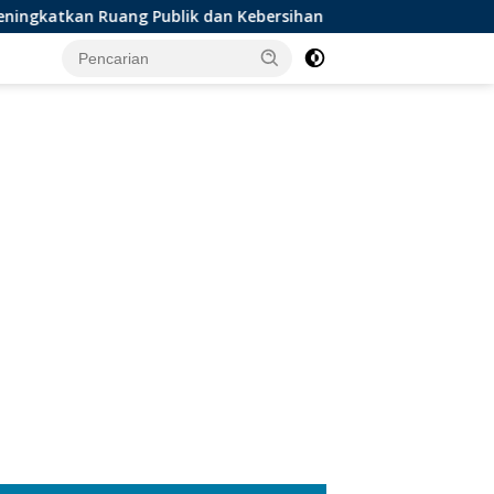
uang Publik dan Kebersihan Pasar
Digelar Selama 5 H