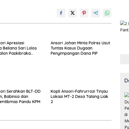
ori Apresiasi
Ansori Johan Minta Polres Usut
Beliana Sari Lolos
Tuntas Kasus Dugaan
Calon Paskibraka
Penyimpangan Dana PIP
D
sori Serahkan BLT-DD
Kopli Ansori-Fahrurrozi Tinjau
en, Babinsa dan
Lokasi MT-2 Desa Talang Liak
amtibmas Pandu KPM
2