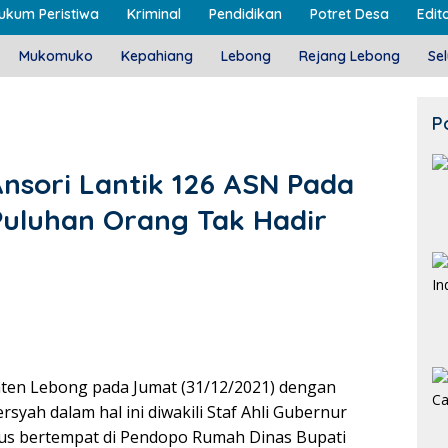
ukum Peristiwa
Kriminal
Pendidikan
Potret Desa
Edito
Mukomuko
Kepahiang
Lebong
Rejang Lebong
Se
P
Ansori Lantik 126 ASN Pada
Puluhan Orang Tak Hadir
ten Lebong pada Jumat (31/12/2021) dengan
syah dalam hal ini diwakili Staf Ahli Gubernur
rus bertempat di Pendopo Rumah Dinas Bupati