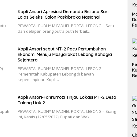
r
Kopli Ansori Apresiasi Demanda Beliana Sari
Ma
Lolos Seleksi Calon Paskibraka Nasional
D
Pe
atu
PEWARTA : RUDHY M FADHEL PORTAL LEBONG – Satu
di
dari delapan orang putra putri terbaik…
Me
Ru
Ke
s
Kopli Ansori sebut MT-2 Pacu Pertumbuhan
Ekonomi Menuju Masyarakat Lebong Bahagia
Sejahtera
P
D)
PEWARTA : RUDHY M FADHEL PORTAL LEBONG –
Ku
Pemerintah Kabupaten Lebong di bawah
Re
kepemimpinan Kopli…
Kopli Ansori-Fahrurrozi Tinjau Lokasi MT-2 Desa
Talang Liak 2
upati
PEWARTA : RUDHY M FADHEL PORTAL LEBONG – Siang
ini, Kamis (12/05/2022), Bupati dan Wakil…
Cl