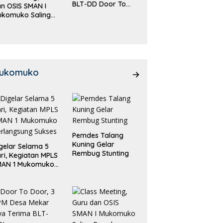
BLT-DD Door To
n OSIS SMAN I
Door!
ukomuko Saling
eradu
emampuan!
ukomuko
Pemdes Talang
Kuning Gelar
gelar Selama 5
Rembug Stunting
ri, Kegiatan MPLS
MAN 1 Mukomuko
rlangsung Sukses