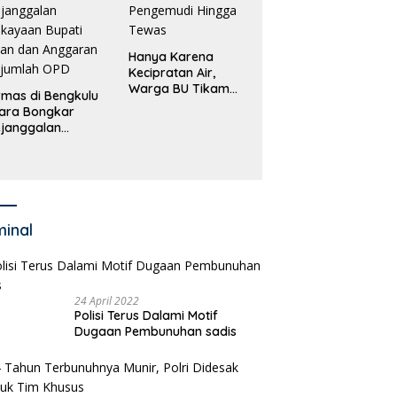
Hanya Karena
Kecipratan Air,
Warga BU Tikam
mas di Bengkulu
Pengemudi Hingga
ara Bongkar
Tewas
janggalan
kayaan Bupati
an dan Anggaran
jumlah OPD
minal
24 April 2022
Polisi Terus Dalami Motif
Dugaan Pembunuhan sadis