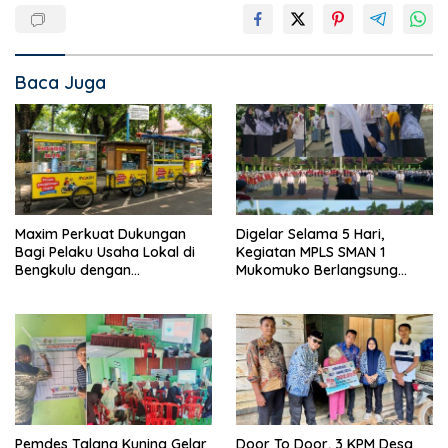
Baca Juga
Maxim Perkuat Dukungan
Digelar Selama 5 Hari,
Bagi Pelaku Usaha Lokal di
Kegiatan MPLS SMAN 1
Bengkulu dengan
Mukomuko Berlangsung
Meningkatkan Ruang Publik
Sukses
dan Kebersihan Pasar
Pemdes Talang Kuning Gelar
Door To Door, 3 KPM Desa