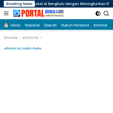
Langsung
okal di Bengkulu dengan Meningkatkan Ruang Publik dan Kebe
Breaking News
ke
konten
Home
Nasional
Daerah
Hukum Peristiwa
Kriminal
Beranda
advetorial
advetorial
,
muko-muko