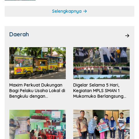
Selengkapnya
Daerah
Maxim Perkuat Dukungan
Digelar Selama 5 Hari,
Bagi Pelaku Usaha Lokal di
Kegiatan MPLS SMAN 1
Bengkulu dengan
Mukomuko Berlangsung
Meningkatkan Ruang
Sukses
Publik dan Kebersihan
Pasar