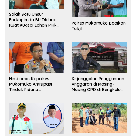
Salah Satu Unsur
Forkopimda BU Diduga
Polres Mukomuko Bagikan
Kuat Kuasai Lahan Milik
Takjil
Pemerintah, Ormas Laki
Lapor Kejagung
Himbauan Kapolres
Kejanggalan Penggunaan
Mukomuko Antisipasi
Anggaran di Masing-
Tindak Pidana
Masing OPD di Bengkulu
Perdagangan Orang
Utara Bakal Dibongkar