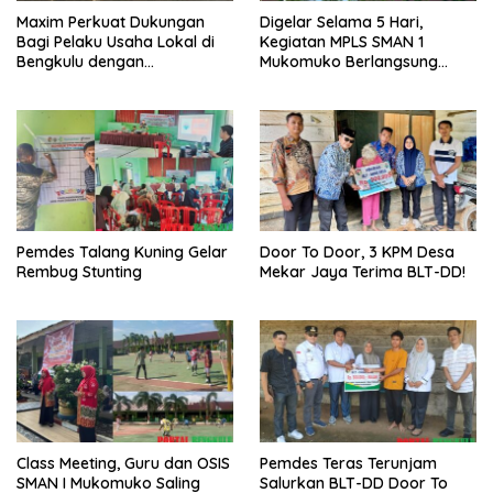
Maxim Perkuat Dukungan
Digelar Selama 5 Hari,
Bagi Pelaku Usaha Lokal di
Kegiatan MPLS SMAN 1
Bengkulu dengan
Mukomuko Berlangsung
Meningkatkan Ruang Publik
Sukses
dan Kebersihan Pasar
Pemdes Talang Kuning Gelar
Door To Door, 3 KPM Desa
Rembug Stunting
Mekar Jaya Terima BLT-DD!
Class Meeting, Guru dan OSIS
Pemdes Teras Terunjam
SMAN I Mukomuko Saling
Salurkan BLT-DD Door To