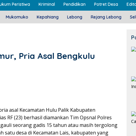
ukum Peristiwa
Kriminal
Pendidikan
Potret Desa
Edito
Mukomuko
Kepahiang
Lebong
Rejang Lebong
Se
P
ur, Pria Asal Bengkulu
ria asal Kecamatan Hulu Palik Kabupaten
alias RF (23) berhasil diamankan Tim Opsnal Polres
ggauli seorang gadis 15 tahun atau masih tergolong
ah satu desa di Kecamatan Lais, kabupaten yang