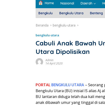
Home
Nasional
Daerah
H
Bengkulu
Bengkulu Utara
Benteng
Beranda
bengkulu-utara
bengkulu-utara
Cabuli Anak Bawah Um
Utara Dipolisikan
Admin
14 April 2020
PORTAL
BENGKULU UTARA
– Seorang p
Bengkulu Utara (BU) inisial IS alias Aj 
BU lantaran diduga telah dua kali men
anak dibawah umur yang tinggal di sal