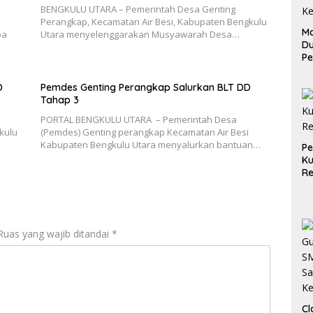
BENGKULU UTARA – Pemerintah Desa Genting
Perangkap, Kecamatan Air Besi, Kabupaten Bengkulu
Ma
pa
Utara menyelenggarakan Musyawarah Desa…
D
Pe
di
Me
D
Pemdes Genting Perangkap Salurkan BLT DD
Ru
Tahap 3
Ke
PORTAL BENGKULU UTARA – Pemerintah Desa
kulu
(Pemdes) Genting perangkap Kecamatan Air Besi
Kabupaten Bengkulu Utara menyalurkan bantuan…
P
Ku
Re
Ruas yang wajib ditandai
*
Cl