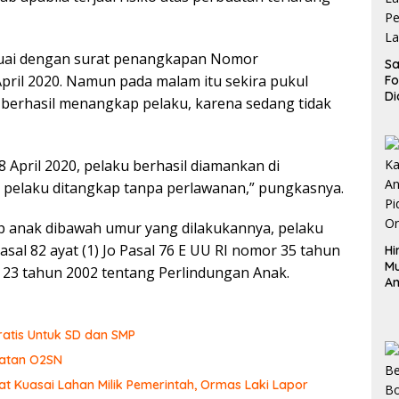
esuai dengan surat penangkapan Nomor
Sa
April 2020. Namun pada malam itu sekira pukul
F
Di
 berhasil menangkap pelaku, karena sedang tidak
La
Pe
La
K
 April 2020, pelaku berhasil diamankan di
n pelaku ditangkap tanpa perlawanan,” pungkasnya.
p anak dibawah umur yang dilakukannya, pelaku
asal 82 ayat (1) Jo Pasal 76 E UU RI nomor 35 tahun
Hi
M
 23 tahun 2002 tentang Perlindungan Anak.
An
Pi
P
O
ratis Untuk SD dan SMP
iatan O2SN
t Kuasai Lahan Milik Pemerintah, Ormas Laki Lapor