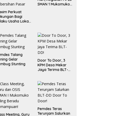
SMAN 1 Mukomuko
Berlangsung Sukses
xim Perkuat
ukungan Bagi
laku Usaha Lokal
 Bengkulu dengan
ningkatkan
ang Publik dan
bersihan Pasar
emdes Talang
ning Gelar
Door To Door, 3
mbug Stunting
KPM Desa Mekar
Jaya Terima BLT-
DD!
Pemdes Teras
Terunjam Salurkan
ass Meeting, Guru