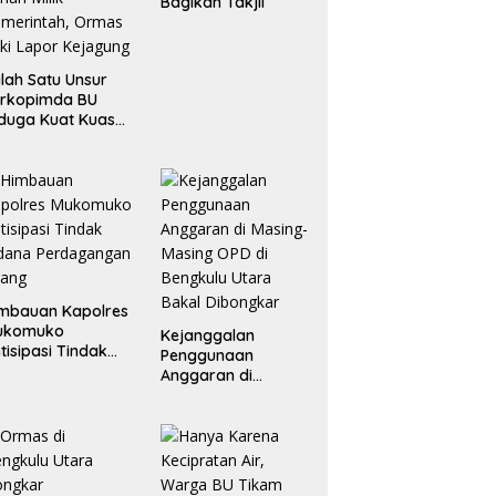
Bagikan Takjil
lah Satu Unsur
orkopimda BU
duga Kuat Kuasai
han Milik
merintah, Ormas
ki Lapor
ejagung
mbauan Kapolres
ukomuko
Kejanggalan
tisipasi Tindak
Penggunaan
dana
Anggaran di
erdagangan
Masing-Masing OPD
rang
di Bengkulu Utara
Bakal Dibongkar