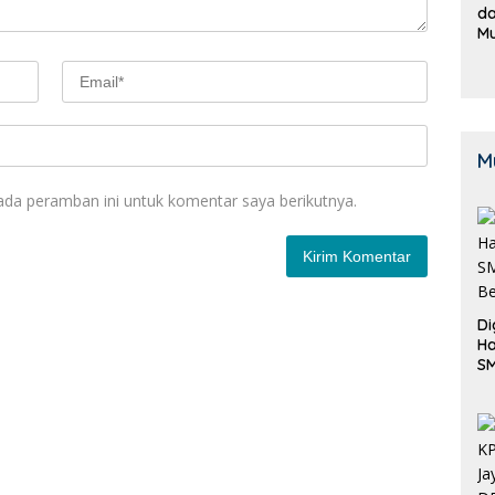
da
M
B
K
M
ada peramban ini untuk komentar saya berikutnya.
Di
Ha
S
Be