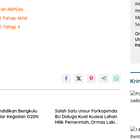
rah RKPDes
D Tahap Akhir
D Tahap 3
Or
Ut
Ke
Ke
Mi
Se
Kri
ndidikan Bengkulu
Salah Satu Unsur Forkopimda
lar Kegiatan O2SN
BU Diduga Kuat Kuasai Lahan
Milik Pemerintah, Ormas Laki
Lapor Kejagung