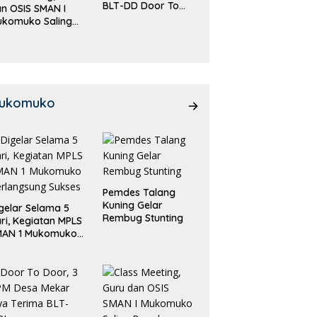
BLT-DD Door To
n OSIS SMAN I
Door!
ukomuko Saling
eradu
emampuan!
ukomuko
Pemdes Talang
Kuning Gelar
gelar Selama 5
Rembug Stunting
ri, Kegiatan MPLS
MAN 1 Mukomuko
rlangsung Sukses