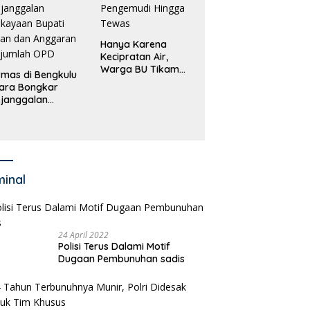
Hanya Karena
Kecipratan Air,
Warga BU Tikam
mas di Bengkulu
Pengemudi Hingga
ara Bongkar
Tewas
janggalan
kayaan Bupati
an dan Anggaran
jumlah OPD
minal
24 April 2022
Polisi Terus Dalami Motif
Dugaan Pembunuhan sadis