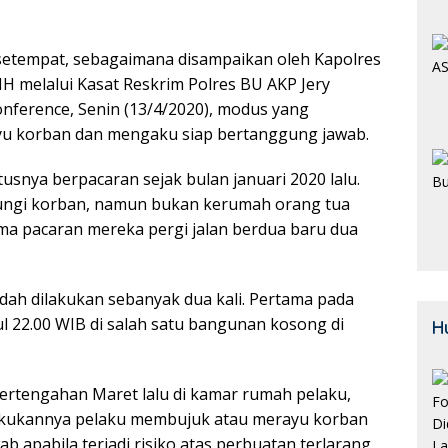
setempat, sebagaimana disampaikan oleh Kapolres
MH melalui Kasat Reskrim Polres BU AKP Jery
onference, Senin (13/4/2020), modus yang
yu korban dan mengaku siap bertanggung jawab.
snya berpacaran sejak bulan januari 2020 lalu.
ungi korban, namun bukan kerumah orang tua
ma pacaran mereka pergi jalan berdua baru dua
udah dilakukan sebanyak dua kali. Pertama pada
l 22.00 WIB di salah satu bangunan kosong di
H
ertengahan Maret lalu di kamar rumah pelaku,
lakukannya pelaku membujuk atau merayu korban
 apabila terjadi risiko atas perbuatan terlarang