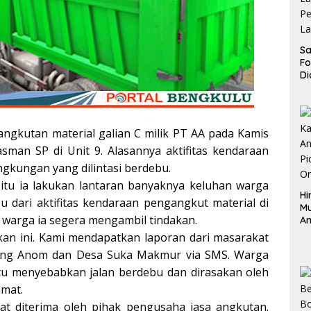
Sa
F
Di
La
Pe
La
K
ngkutan material galian C milik PT AA pada Kamis
asman SP di Unit 9. Alasannya aktifitas kendaraan
ngkungan yang dilintasi berdebu.
tu ia lakukan lantaran banyaknya keluhan warga
Hi
 dari aktifitas kendaraan pengangkut material di
M
i warga ia segera mengambil tindakan.
An
Pi
akan ini. Kami mendapatkan laporan dari masarakat
P
njung Anom dan Desa Suka Makmur via SMS. Warga
O
itu menyebabkan jalan berdebu dan dirasakan oleh
mat.
at diterima oleh pihak pengusaha jasa angkutan.