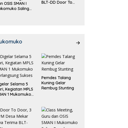
BLT-DD Door To
n OSIS SMAN I
Door!
ukomuko Saling
eradu
emampuan!
ukomuko
Pemdes Talang
Kuning Gelar
gelar Selama 5
Rembug Stunting
ri, Kegiatan MPLS
MAN 1 Mukomuko
rlangsung Sukses