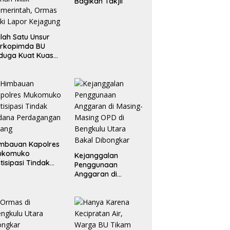
Bagikan Takjil
lah Satu Unsur
orkopimda BU
duga Kuat Kuasai
han Milik
merintah, Ormas
ki Lapor
ejagung
mbauan Kapolres
ukomuko
Kejanggalan
tisipasi Tindak
Penggunaan
dana
Anggaran di
erdagangan
Masing-Masing OPD
rang
di Bengkulu Utara
Bakal Dibongkar