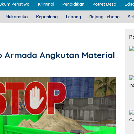
ukum Peristiwa
Kriminal
Pendidikan
Potret Desa
Edito
Mukomuko
Kepahiang
Lebong
Rejang Lebong
Se
P
p Armada Angkutan Material