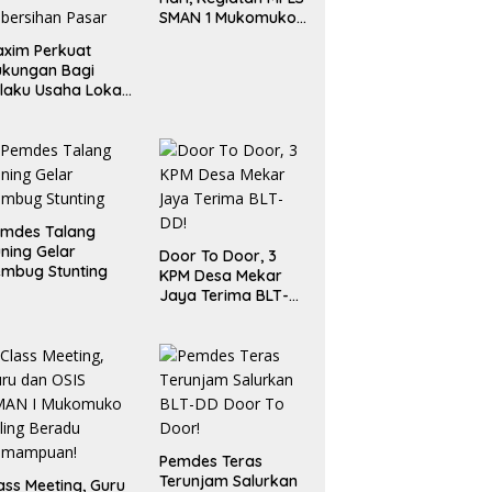
SMAN 1 Mukomuko
Berlangsung Sukses
xim Perkuat
ukungan Bagi
laku Usaha Lokal
 Bengkulu dengan
ningkatkan
ang Publik dan
bersihan Pasar
emdes Talang
ning Gelar
Door To Door, 3
mbug Stunting
KPM Desa Mekar
Jaya Terima BLT-
DD!
Pemdes Teras
Terunjam Salurkan
ass Meeting, Guru