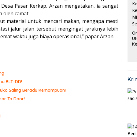
l Desa Pasar Kerkap, Arzan mengatakan, ia sangat
 oleh camat.
ut material untuk mencari makan, mengapa mesti
tasi jalur jalan tersebut mengingat jaraknya lebih
Or
mat waktu juga biaya operasional,” papar Arzan.
Ut
Ke
Ke
Mi
Se
ng
Kri
ma BLT-DD!
omuko Saling Beradu Kemampuan!
or To Door!
I