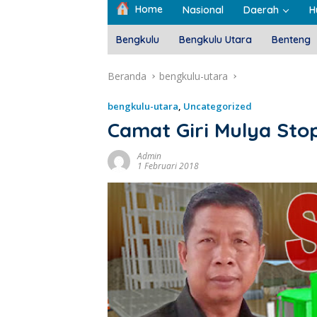
Home
Nasional
Daerah
H
Bengkulu
Bengkulu Utara
Benteng
Beranda
bengkulu-utara
bengkulu-utara
,
Uncategorized
Camat Giri Mulya Sto
Admin
1 Februari 2018