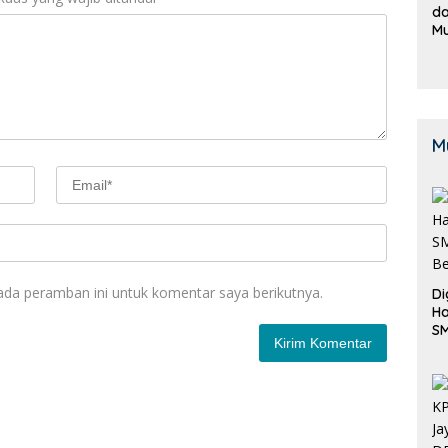
da
M
B
K
M
ada peramban ini untuk komentar saya berikutnya.
Di
Ha
S
Be