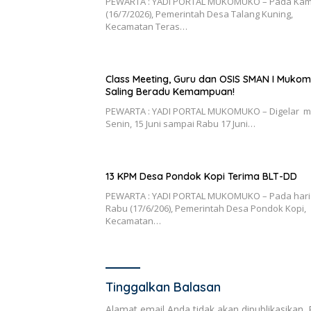
PEWARTA : YADI PORTAL MUKOMUKO – Pada Kam
(16/7/2026), Pemerintah Desa Talang Kuning,
Kecamatan Teras…
Class Meeting, Guru dan OSIS SMAN I Muko
Saling Beradu Kemampuan!
PEWARTA : YADI PORTAL MUKOMUKO – Digelar m
Senin, 15 Juni sampai Rabu 17 Juni…
13 KPM Desa Pondok Kopi Terima BLT-DD
PEWARTA : YADI PORTAL MUKOMUKO – Pada hari
Rabu (17/6/206), Pemerintah Desa Pondok Kopi,
Kecamatan…
Tinggalkan Balasan
Alamat email Anda tidak akan dipublikasikan.