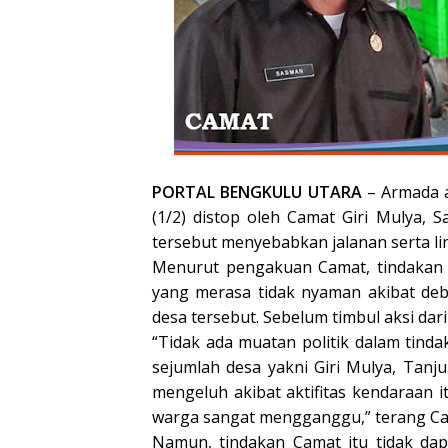
PORTAL BENGKULU UTARA
– Armada a
(1/2) distop oleh Camat Giri Mulya, S
tersebut menyebabkan jalanan serta li
Menurut pengakuan Camat, tindakan i
yang merasa tidak nyaman akibat debu
desa tersebut. Sebelum timbul aksi dar
“Tidak ada muatan politik dalam tind
sejumlah desa yakni Giri Mulya, Ta
mengeluh akibat aktifitas kendaraan 
warga sangat mengganggu,” terang Ca
Namun, tindakan Camat itu tidak dap