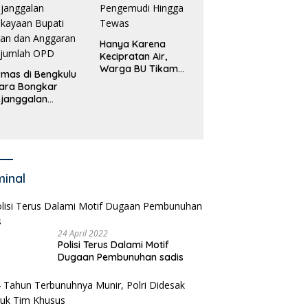
Hanya Karena
Kecipratan Air,
Warga BU Tikam
mas di Bengkulu
Pengemudi Hingga
ara Bongkar
Tewas
janggalan
kayaan Bupati
an dan Anggaran
jumlah OPD
minal
24 April 2022
Polisi Terus Dalami Motif
Dugaan Pembunuhan sadis