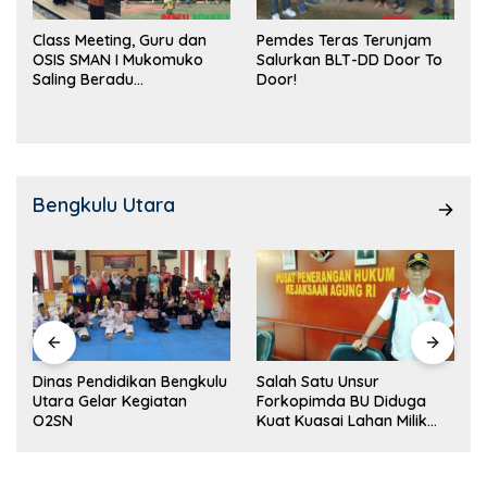
Class Meeting, Guru dan
Pemdes Teras Terunjam
OSIS SMAN I Mukomuko
Salurkan BLT-DD Door To
Saling Beradu
Door!
Kemampuan!
Bengkulu Utara
Dinas Pendidikan Bengkulu
Salah Satu Unsur
Utara Gelar Kegiatan
Forkopimda BU Diduga
O2SN
Kuat Kuasai Lahan Milik
Pemerintah, Ormas Laki
Lapor Kejagung