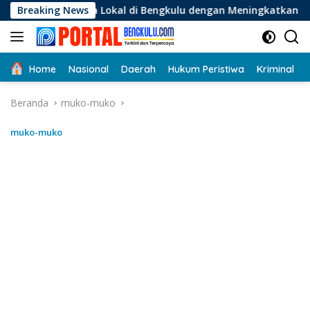
Langsung
Lokal di Bengkulu dengan Meningkatkan Ruang Publik dan Keb
Breaking News
ke
konten
Home
Nasional
Daerah
Hukum Peristiwa
Kriminal
Beranda
muko-muko
muko-muko