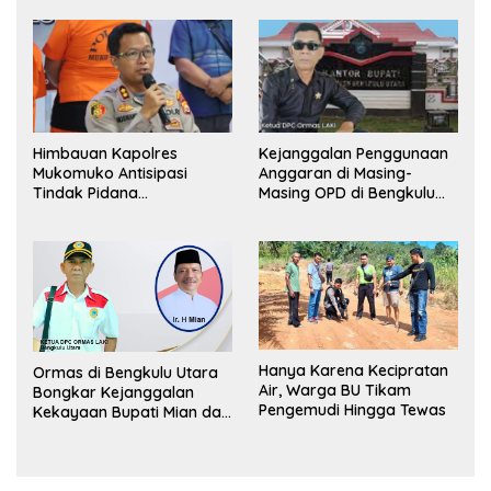
Himbauan Kapolres
Kejanggalan Penggunaan
Mukomuko Antisipasi
Anggaran di Masing-
Tindak Pidana
Masing OPD di Bengkulu
Perdagangan Orang
Utara Bakal Dibongkar
Hanya Karena Kecipratan
Ormas di Bengkulu Utara
Air, Warga BU Tikam
Bongkar Kejanggalan
Pengemudi Hingga Tewas
Kekayaan Bupati Mian dan
Anggaran Sejumlah OPD