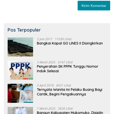
Pos Terpopuler
3 Juni 2017
11030 Lihat
Bangkai Kapal GO LINES II Disingkirkan
3 Maret 2025
6147 Lihat
Penyerahan SK PPPK Tunggu Nomor
Induk Selesai
3 April 2018
6031 Lihat
Ternyata Wanita Ini Pelaku Buang Bayi
Cantik, Begini Pengakuannya
7 Maret 2025
5830 Lihat
Bangun Kabupaten Mukomuko, Disiplin