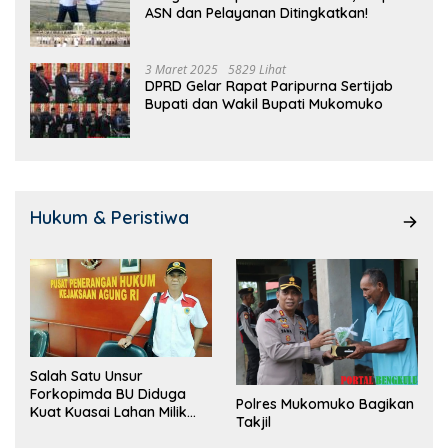
ASN dan Pelayanan Ditingkatkan!
3 Maret 2025
5829 Lihat
DPRD Gelar Rapat Paripurna Sertijab
Bupati dan Wakil Bupati Mukomuko
Hukum & Peristiwa
Salah Satu Unsur
Forkopimda BU Diduga
Polres Mukomuko Bagikan
Kuat Kuasai Lahan Milik
Takjil
Pemerintah, Ormas Laki
Lapor Kejagung