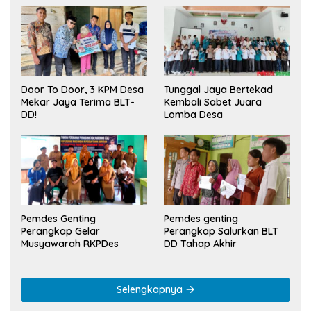
Tunggal Jaya Bertekad
Door To Door, 3 KPM Desa
Kembali Sabet Juara
Mekar Jaya Terima BLT-
Lomba Desa
DD!
Pemdes Genting
Pemdes genting
Perangkap Gelar
Perangkap Salurkan BLT
Musyawarah RKPDes
DD Tahap Akhir
Selengkapnya