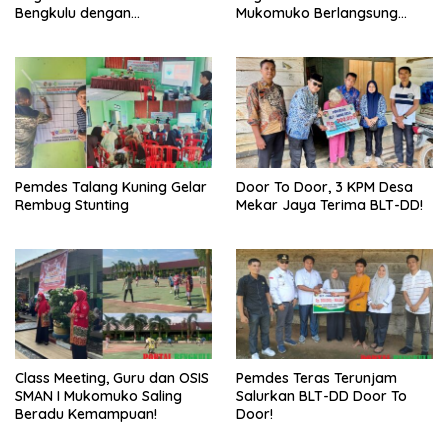
Bengkulu dengan
Mukomuko Berlangsung
Meningkatkan Ruang Publik
Sukses
dan Kebersihan Pasar
Pemdes Talang Kuning Gelar
Door To Door, 3 KPM Desa
Rembug Stunting
Mekar Jaya Terima BLT-DD!
Class Meeting, Guru dan OSIS
Pemdes Teras Terunjam
SMAN I Mukomuko Saling
Salurkan BLT-DD Door To
Beradu Kemampuan!
Door!