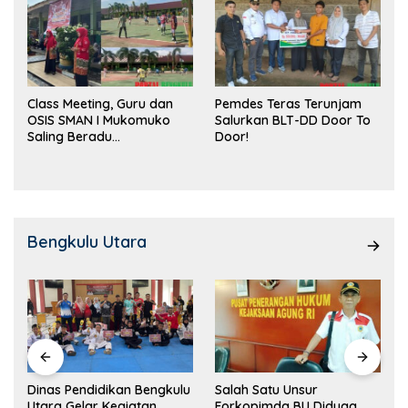
Class Meeting, Guru dan
Pemdes Teras Terunjam
OSIS SMAN I Mukomuko
Salurkan BLT-DD Door To
Saling Beradu
Door!
Kemampuan!
Bengkulu Utara
Dinas Pendidikan Bengkulu
Salah Satu Unsur
Utara Gelar Kegiatan
Forkopimda BU Diduga