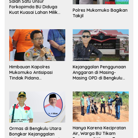
Salah Satu Unsur
Forkopimda BU Diduga
Polres Mukomuko Bagikan
Kuat Kuasai Lahan Milik
Takjil
Pemerintah, Ormas Laki
Lapor Kejagung
Himbauan Kapolres
Kejanggalan Penggunaan
Mukomuko Antisipasi
Anggaran di Masing-
Tindak Pidana
Masing OPD di Bengkulu
Perdagangan Orang
Utara Bakal Dibongkar
Hanya Karena Kecipratan
Ormas di Bengkulu Utara
Air, Warga BU Tikam
Bongkar Kejanggalan