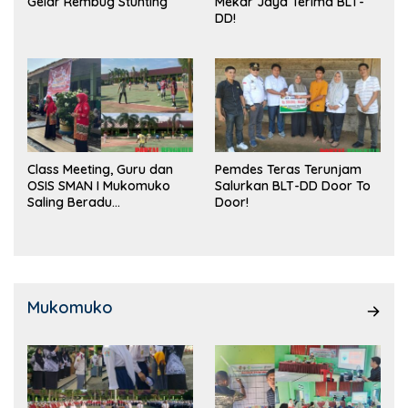
Gelar Rembug Stunting
Mekar Jaya Terima BLT-
DD!
Class Meeting, Guru dan
Pemdes Teras Terunjam
OSIS SMAN I Mukomuko
Salurkan BLT-DD Door To
Saling Beradu
Door!
Kemampuan!
Mukomuko