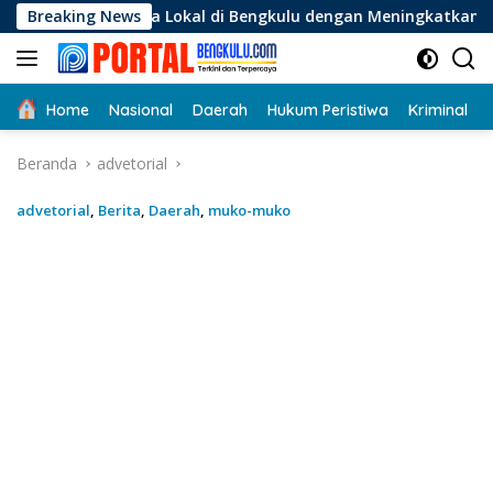
Langsung
 Lokal di Bengkulu dengan Meningkatkan Ruang Publik dan Ke
Breaking News
ke
konten
Home
Nasional
Daerah
Hukum Peristiwa
Kriminal
Beranda
advetorial
advetorial
,
Berita
,
Daerah
,
muko-muko