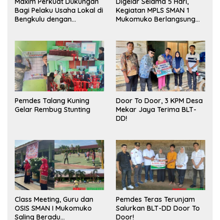
Maxim Perkuat Dukungan
Digelar Selama 5 Hari,
Bagi Pelaku Usaha Lokal di
Kegiatan MPLS SMAN 1
Bengkulu dengan
Mukomuko Berlangsung
Meningkatkan Ruang
Sukses
Publik dan Kebersihan
Pasar
Pemdes Talang Kuning
Door To Door, 3 KPM Desa
Gelar Rembug Stunting
Mekar Jaya Terima BLT-
DD!
Class Meeting, Guru dan
Pemdes Teras Terunjam
OSIS SMAN I Mukomuko
Salurkan BLT-DD Door To
Saling Beradu
Door!