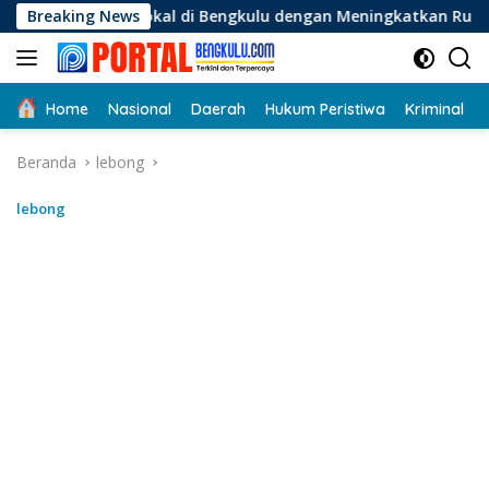
Langsung
a Lokal di Bengkulu dengan Meningkatkan Ruang Publik dan Ke
Breaking News
ke
konten
Home
Nasional
Daerah
Hukum Peristiwa
Kriminal
Beranda
lebong
lebong