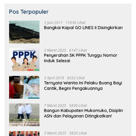
Pos Terpopuler
3 Juni 2017
11030 Lihat
Bangkai Kapal GO LINES II Disingkirkan
3 Maret 2025
6147 Lihat
Penyerahan SK PPPK Tunggu Nomor
Induk Selesai
3 April 2018
6032 Lihat
Ternyata Wanita Ini Pelaku Buang Bayi
Cantik, Begini Pengakuannya
7 Maret 2025
5830 Lihat
Bangun Kabupaten Mukomuko, Disiplin
ASN dan Pelayanan Ditingkatkan!
3 Maret 2025
5829 Lihat