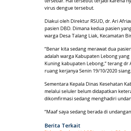
tersebar. Hal tersebut terjadi karena
virus dengue tersebut.
Diakui oleh Direktur RSUD, dr. Ari Af
pasien DBD. Dimana kedua pasien yan
warga Desa Talang Liak, Kecamatan Bi
“Benar kita sedang merawat dua pasie
adalah warga Kabupaten Lebong yang b
Kuning kabupaten Lebong,” terang dr A
ruang kerjanya Senin 19/10/2020 siang
Sementara Kepala Dinas Kesehatan Ka
melalui seluler belum didapatkan kete
dikomfirmasi sedang menghadiri undan
“Maaf saya sedang berada di undangan
Berita Terkait