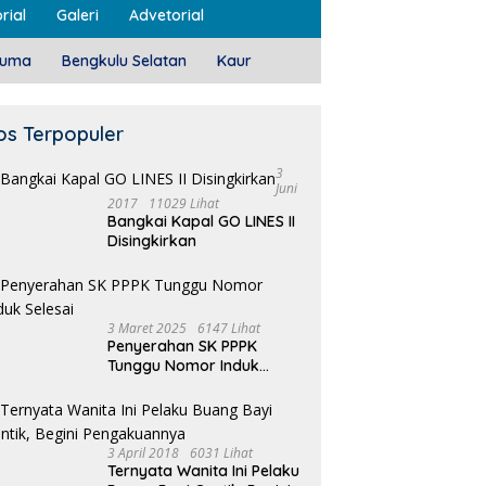
rial
Galeri
Advetorial
luma
Bengkulu Selatan
Kaur
os Terpopuler
3
Juni
2017
11029 Lihat
Bangkai Kapal GO LINES II
Disingkirkan
3 Maret 2025
6147 Lihat
Penyerahan SK PPPK
Tunggu Nomor Induk
Selesai
3 April 2018
6031 Lihat
Ternyata Wanita Ini Pelaku