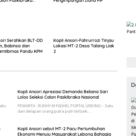
Calon Paskibraka
Penyimpangan Dana PIP
sori Serahkan BLT-DD
Kopli Ansori-Fahrurrozi Tinjau
en, Babinsa dan
Lokasi MT-2 Desa Talang Liak
amtibmas Pandu KPM
2
D
r
Kopli Ansori Apresiasi Demanda Beliana Sari
Lolos Seleksi Calon Paskibraka Nasional
atu
PEWARTA : RUDHY M FADHEL PORTAL LEBONG – Satu
dari delapan orang putra putri terbaik…
s
Kopli Ansori sebut MT-2 Pacu Pertumbuhan
Ekonomi Menuju Masyarakat Lebong Bahagia