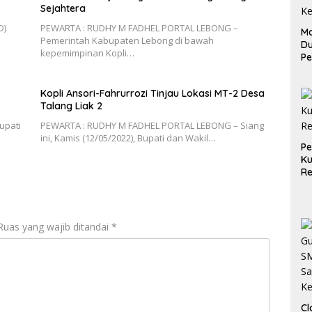
Sejahtera
D)
PEWARTA : RUDHY M FADHEL PORTAL LEBONG –
Ma
Pemerintah Kabupaten Lebong di bawah
D
kepemimpinan Kopli…
Pe
di
Me
Kopli Ansori-Fahrurrozi Tinjau Lokasi MT-2 Desa
Ru
Talang Liak 2
Ke
upati
PEWARTA : RUDHY M FADHEL PORTAL LEBONG – Siang
ini, Kamis (12/05/2022), Bupati dan Wakil…
P
Ku
Re
Ruas yang wajib ditandai
*
Cl