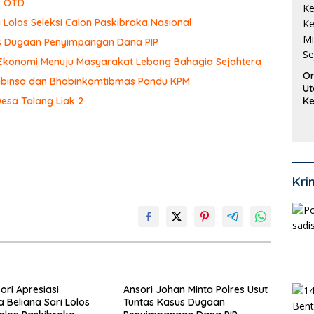
r OTD
 Lolos Seleksi Calon Paskibraka Nasional
sus Dugaan Penyimpangan Dana PIP
 Ekonomi Menuju Masyarakat Lebong Bahagia Sejahtera
Or
 Babinsa dan Bhabinkamtibmas Pandu KPM
Ut
Ke
Desa Talang Liak 2
Ke
Mi
Se
Kri
ori Apresiasi
Ansori Johan Minta Polres Usut
Beliana Sari Lolos
Tuntas Kasus Dugaan