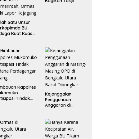
Bagikan Takjil
lah Satu Unsur
orkopimda BU
duga Kuat Kuasai
han Milik
merintah, Ormas
ki Lapor
ejagung
mbauan Kapolres
ukomuko
Kejanggalan
tisipasi Tindak
Penggunaan
dana
Anggaran di
erdagangan
Masing-Masing OPD
rang
di Bengkulu Utara
Bakal Dibongkar