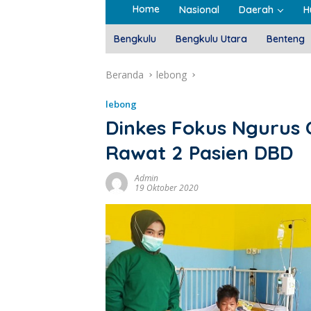
Home
Nasional
Daerah
H
Bengkulu
Bengkulu Utara
Benteng
Beranda
lebong
lebong
Dinkes Fokus Ngurus 
Rawat 2 Pasien DBD
Admin
19 Oktober 2020