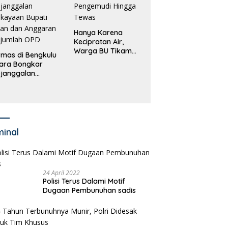
Hanya Karena
Kecipratan Air,
Warga BU Tikam
mas di Bengkulu
Pengemudi Hingga
ara Bongkar
Tewas
janggalan
kayaan Bupati
an dan Anggaran
jumlah OPD
minal
24 April 2022
Polisi Terus Dalami Motif
Dugaan Pembunuhan sadis