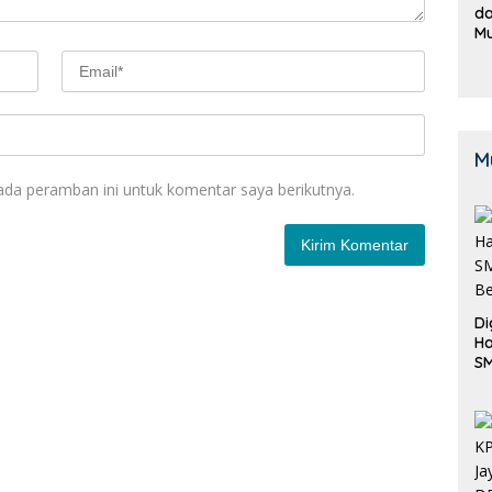
da
M
B
K
M
ada peramban ini untuk komentar saya berikutnya.
Di
Ha
S
Be