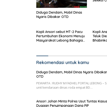
Seleksi 
Nasional
Diduga Dendam, Mobil Dinas
Nyaris Dibakar OTD
Kopli Ansori sebut MT-2 Pacu
Kopli An
Pertumbuhan Ekonomi Menuju
Teluk Di
Masyarakat Lebong Bahagia
Bhabink
Sejahtera
Rekomendasi untuk kamu
Diduga Dendam, Mobil Dinas Nyaris Dibaka
OTD
PEWARTA : RUDHY M FADHEL PORTAL LEBONG – S
unit kendaraan dinas roda empat BD…
Ansori Johan Minta Polres Usut Tuntas Kasu
Dugaan Penyimpangan Dana PIP