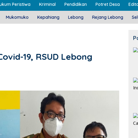
ukum Peristiwa
Kriminal
Pendidikan
Potret Desa
Edito
Mukomuko
Kepahiang
Lebong
Rejang Lebong
Se
P
Covid-19, RSUD Lebong