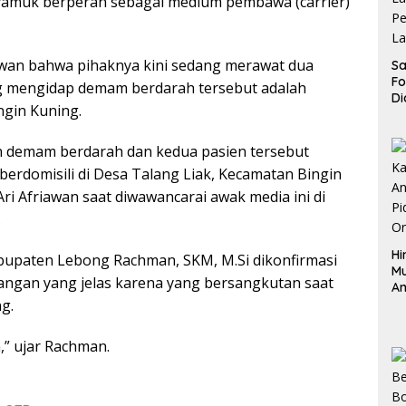
 nyamuk berperan sebagai medium pembawa (carrier)
riawan bahwa pihaknya kini sedang merawat dua
Sa
F
g mengidap demam berdarah tersebut adalah
Di
ngin Kuning.
La
Pe
La
n demam berdarah dan kedua pasien tersebut
K
erdomisili di Desa Talang Liak, Kecamatan Bingin
ri Afriawan saat diwawancarai awak media ini di
.
Hi
bupaten Lebong Rachman, SKM, M.Si dikonfirmasi
M
rangan yang jelas karena yang bersangkutan saat
An
Pi
g.
P
O
,” ujar Rachman.