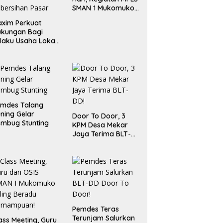
SMAN 1 Mukomuko
Berlangsung Sukses
xim Perkuat
ukungan Bagi
laku Usaha Lokal
 Bengkulu dengan
ningkatkan
ang Publik dan
bersihan Pasar
emdes Talang
ning Gelar
Door To Door, 3
mbug Stunting
KPM Desa Mekar
Jaya Terima BLT-
DD!
Pemdes Teras
Terunjam Salurkan
ass Meeting, Guru