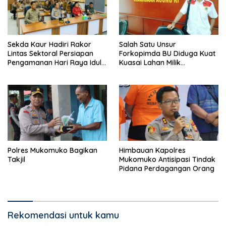
Salah Satu Unsur
Sekda Kaur Hadiri Rakor
Forkopimda BU Diduga Kuat
Lintas Sektoral Persiapan
Kuasai Lahan Milik
Pengamanan Hari Raya Idul
Pemerintah, Ormas Laki
Fitri 1447 H
Lapor Kejagung
Polres Mukomuko Bagikan
Himbauan Kapolres
Takjil
Mukomuko Antisipasi Tindak
Pidana Perdagangan Orang
Rekomendasi untuk kamu