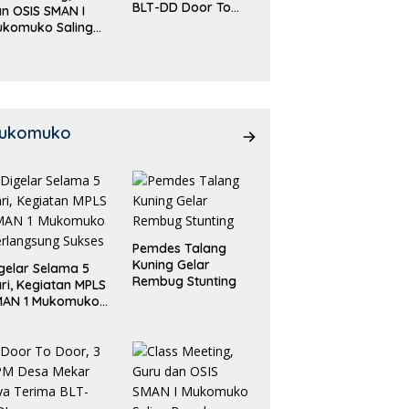
BLT-DD Door To
n OSIS SMAN I
Door!
ukomuko Saling
eradu
emampuan!
ukomuko
Pemdes Talang
Kuning Gelar
gelar Selama 5
Rembug Stunting
ri, Kegiatan MPLS
MAN 1 Mukomuko
rlangsung Sukses