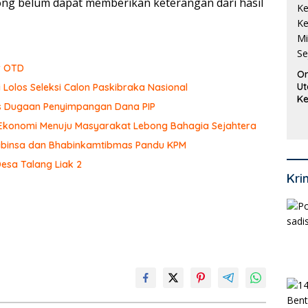
ng belum dapat memberikan keterangan dari hasil
r OTD
Or
Ut
 Lolos Seleksi Calon Paskibraka Nasional
Ke
sus Dugaan Penyimpangan Dana PIP
Ke
Mi
 Ekonomi Menuju Masyarakat Lebong Bahagia Sejahtera
Se
 Babinsa dan Bhabinkamtibmas Pandu KPM
Desa Talang Liak 2
Kri