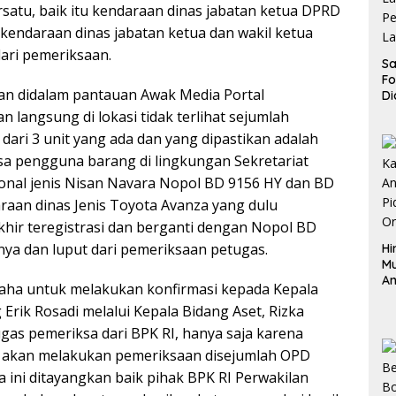
rsatu, baik itu kendaraan dinas jabatan ketua DPRD
kendaraan dinas jabatan ketua dan wakil ketua
dari pemeriksaan.
Sa
F
an didalam pantauan Awak Media Portal
Di
La
langsung di lokasi tidak terlihat sejumlah
Pe
dari 3 unit yang ada dan yang dipastikan adalah
La
a pengguna barang di lingkungan Sekretariat
K
nal jenis Nisan Navara Nopol BD 9156 HY dan BD
daraan dinas Jenis Toyota Avanza yang dulu
ir teregistrasi dan berganti dengan Nopol BD
nya dan luput dari pemeriksaan petugas.
Hi
M
An
aha untuk melakukan konfirmasi kepada Kepala
Pi
ik Rosadi melalui Kepala Bidang Aset, Rizka
P
O
as pemeriksa dari BPK RI, hanya saja karena
si akan melakukan pemeriksaan disejumlah OPD
a ini ditayangkan baik pihak BPK RI Perwakilan