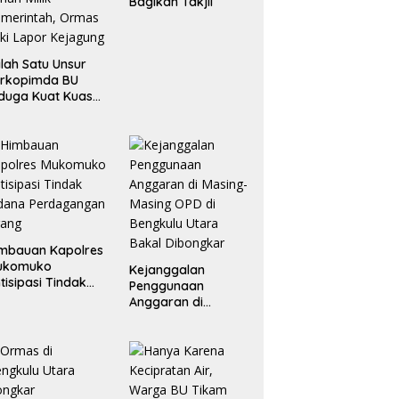
Bagikan Takjil
lah Satu Unsur
orkopimda BU
duga Kuat Kuasai
han Milik
merintah, Ormas
ki Lapor
ejagung
mbauan Kapolres
ukomuko
Kejanggalan
tisipasi Tindak
Penggunaan
dana
Anggaran di
erdagangan
Masing-Masing OPD
rang
di Bengkulu Utara
Bakal Dibongkar