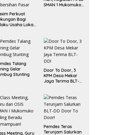
SMAN 1 Mukomuko
Berlangsung Sukses
xim Perkuat
ukungan Bagi
laku Usaha Lokal
 Bengkulu dengan
ningkatkan
ang Publik dan
bersihan Pasar
emdes Talang
ning Gelar
Door To Door, 3
mbug Stunting
KPM Desa Mekar
Jaya Terima BLT-
DD!
Pemdes Teras
Terunjam Salurkan
ass Meeting, Guru