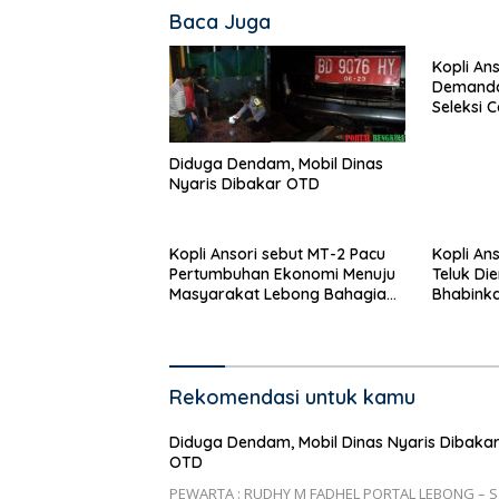
Baca Juga
Kopli Ans
Demanda 
Seleksi 
Nasional
Diduga Dendam, Mobil Dinas
Nyaris Dibakar OTD
Kopli Ansori sebut MT-2 Pacu
Kopli An
Pertumbuhan Ekonomi Menuju
Teluk Di
Masyarakat Lebong Bahagia
Bhabink
Sejahtera
Rekomendasi untuk kamu
Diduga Dendam, Mobil Dinas Nyaris Dibaka
OTD
PEWARTA : RUDHY M FADHEL PORTAL LEBONG – S