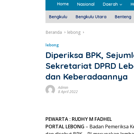
Home
Nasional
Daerah
H
Bengkulu
Bengkulu Utara
Benteng
Beranda
lebong
lebong
Diperiksa BPK, Sejum
Sekretariat DPRD Leb
dan Keberadaannya
Admin
8 April 2022
PEWARTA : RUDHY M FADHEL
PORTAL LEBONG
– Badan Pemeriksa Ke
dan disebut BPK – RI merupakan lemb