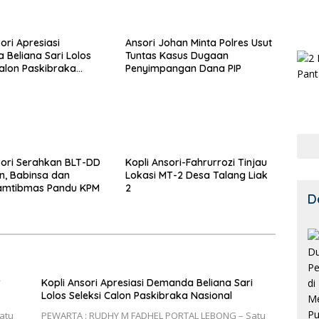
ori Apresiasi
Ansori Johan Minta Polres Usut
Beliana Sari Lolos
Tuntas Kasus Dugaan
Calon Paskibraka
Penyimpangan Dana PIP
sori Serahkan BLT-DD
Kopli Ansori-Fahrurrozi Tinjau
en, Babinsa dan
Lokasi MT-2 Desa Talang Liak
amtibmas Pandu KPM
2
D
r
Kopli Ansori Apresiasi Demanda Beliana Sari
Lolos Seleksi Calon Paskibraka Nasional
atu
PEWARTA : RUDHY M FADHEL PORTAL LEBONG – Satu