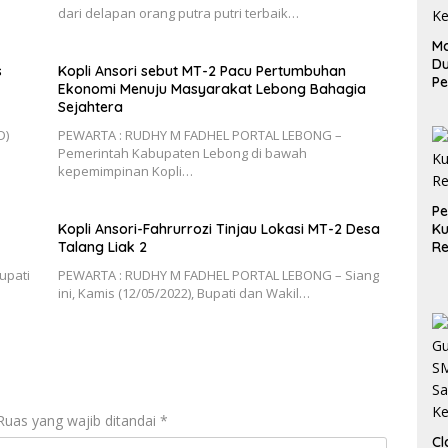
dari delapan orang putra putri terbaik…
Ma
D
s
Kopli Ansori sebut MT-2 Pacu Pertumbuhan
Pe
Ekonomi Menuju Masyarakat Lebong Bahagia
di
Sejahtera
Me
D)
PEWARTA : RUDHY M FADHEL PORTAL LEBONG –
Ru
Pemerintah Kabupaten Lebong di bawah
Ke
kepemimpinan Kopli…
P
Ku
Kopli Ansori-Fahrurrozi Tinjau Lokasi MT-2 Desa
Re
Talang Liak 2
upati
PEWARTA : RUDHY M FADHEL PORTAL LEBONG – Siang
ini, Kamis (12/05/2022), Bupati dan Wakil…
Ruas yang wajib ditandai
*
Cl