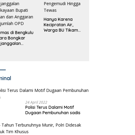
Hanya Karena
Kecipratan Air,
Warga BU Tikam
mas di Bengkulu
Pengemudi Hingga
ara Bongkar
Tewas
janggalan
kayaan Bupati
an dan Anggaran
jumlah OPD
minal
24 April 2022
Polisi Terus Dalami Motif
Dugaan Pembunuhan sadis