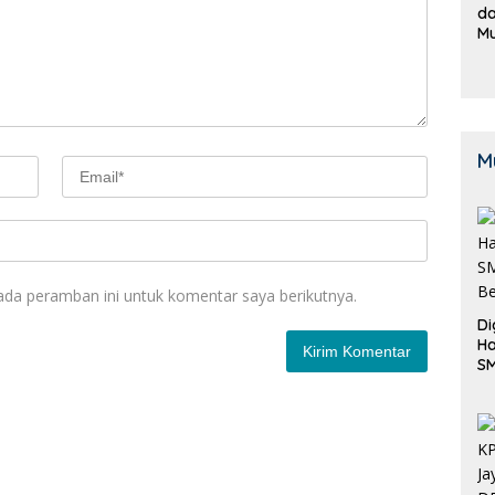
da
M
B
K
M
ada peramban ini untuk komentar saya berikutnya.
Di
Ha
S
Be