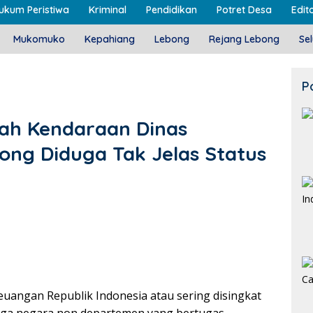
ukum Peristiwa
Kriminal
Pendidikan
Potret Desa
Edito
Mukomuko
Kepahiang
Lebong
Rejang Lebong
Se
P
lah Kendaraan Dinas
ong Diduga Tak Jelas Status
uangan Republik Indonesia atau sering disingkat
aga negara non departemen yang bertugas