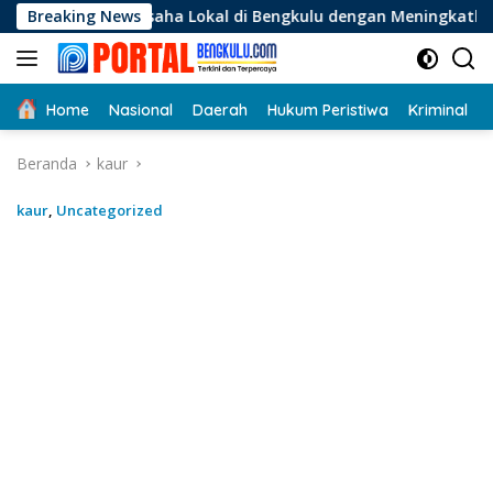
Langsung
u Usaha Lokal di Bengkulu dengan Meningkatkan Ruang Publik
Breaking News
ke
konten
Home
Nasional
Daerah
Hukum Peristiwa
Kriminal
Beranda
kaur
kaur
,
Uncategorized