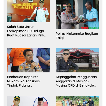
Salah Satu Unsur
Forkopimda BU Diduga
Polres Mukomuko Bagikan
Kuat Kuasai Lahan Milik
Takjil
Pemerintah, Ormas Laki
Lapor Kejagung
Himbauan Kapolres
Kejanggalan Penggunaan
Mukomuko Antisipasi
Anggaran di Masing-
Tindak Pidana
Masing OPD di Bengkulu
Perdagangan Orang
Utara Bakal Dibongkar