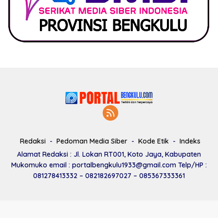
Redaksi
Pedoman Media Siber
Kode Etik
Indeks
Alamat Redaksi : Jl. Lokan RT001, Koto Jaya, Kabupaten
Mukomuko email : portalbengkulu1933@gmail.com Telp/HP :
081278413332 – 082182697027 – 085367333361