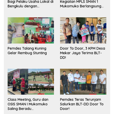
Bagi Pelaku Usaha Lokal di
Kegiatan MPLS SMAN 1
Bengkulu dengan
Mukomuko Berlangsung
Meningkatkan Ruang
Sukses
Publik dan Kebersihan
Pasar
Pemdes Talang Kuning
Door To Door, 3 KPM Desa
Gelar Rembug Stunting
Mekar Jaya Terima BLT-
DD!
Class Meeting, Guru dan
Pemdes Teras Terunjam
OSIS SMAN I Mukomuko
Salurkan BLT-DD Door To
Saling Beradu
Door!
Kemampuan!