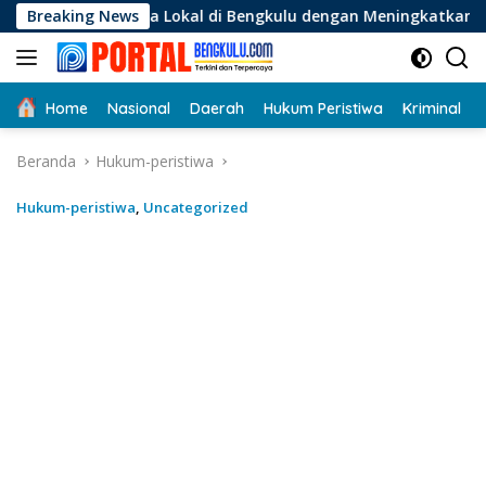
Langsung
a Lokal di Bengkulu dengan Meningkatkan Ruang Publik dan Ke
Breaking News
ke
konten
Home
Nasional
Daerah
Hukum Peristiwa
Kriminal
Beranda
Hukum-peristiwa
Hukum-peristiwa
,
Uncategorized