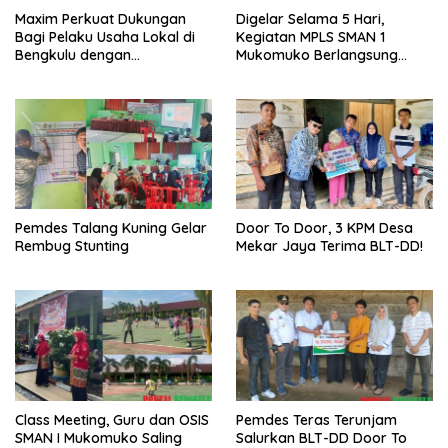
Maxim Perkuat Dukungan
Digelar Selama 5 Hari,
Bagi Pelaku Usaha Lokal di
Kegiatan MPLS SMAN 1
Bengkulu dengan
Mukomuko Berlangsung
Meningkatkan Ruang Publik
Sukses
dan Kebersihan Pasar
Pemdes Talang Kuning Gelar
Door To Door, 3 KPM Desa
Rembug Stunting
Mekar Jaya Terima BLT-DD!
Class Meeting, Guru dan OSIS
Pemdes Teras Terunjam
SMAN I Mukomuko Saling
Salurkan BLT-DD Door To