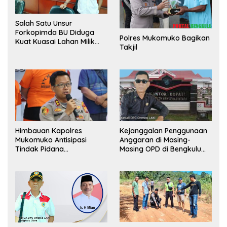
Salah Satu Unsur
Forkopimda BU Diduga
Polres Mukomuko Bagikan
Kuat Kuasai Lahan Milik
Takjil
Pemerintah, Ormas Laki
Lapor Kejagung
Himbauan Kapolres
Kejanggalan Penggunaan
Mukomuko Antisipasi
Anggaran di Masing-
Tindak Pidana
Masing OPD di Bengkulu
Perdagangan Orang
Utara Bakal Dibongkar