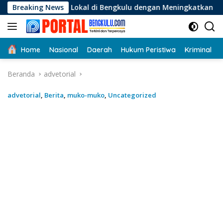
Langsung
 Lokal di Bengkulu dengan Meningkatkan Ruang Publik dan Keb
Breaking News
ke
konten
Home
Nasional
Daerah
Hukum Peristiwa
Kriminal
Beranda
advetorial
advetorial
,
Berita
,
muko-muko
,
Uncategorized