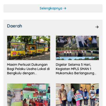
Selengkapnya
Daerah
Maxim Perkuat Dukungan
Digelar Selama 5 Hari,
Bagi Pelaku Usaha Lokal di
Kegiatan MPLS SMAN 1
Bengkulu dengan
Mukomuko Berlangsung
Meningkatkan Ruang
Sukses
Publik dan Kebersihan
Pasar