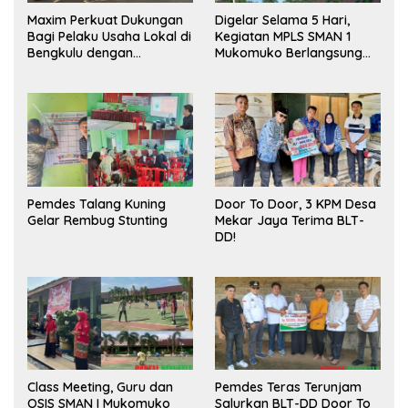
Maxim Perkuat Dukungan
Digelar Selama 5 Hari,
Bagi Pelaku Usaha Lokal di
Kegiatan MPLS SMAN 1
Bengkulu dengan
Mukomuko Berlangsung
Meningkatkan Ruang
Sukses
Publik dan Kebersihan
Pasar
Pemdes Talang Kuning
Door To Door, 3 KPM Desa
Gelar Rembug Stunting
Mekar Jaya Terima BLT-
DD!
Class Meeting, Guru dan
Pemdes Teras Terunjam
OSIS SMAN I Mukomuko
Salurkan BLT-DD Door To