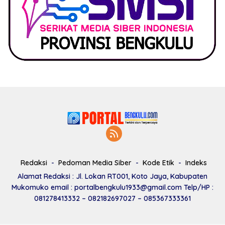
Redaksi
Pedoman Media Siber
Kode Etik
Indeks
Alamat Redaksi : Jl. Lokan RT001, Koto Jaya, Kabupaten
Mukomuko email : portalbengkulu1933@gmail.com Telp/HP :
081278413332 – 082182697027 – 085367333361