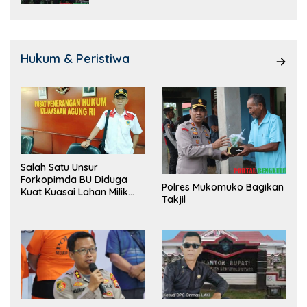
Hukum & Peristiwa
Salah Satu Unsur
Forkopimda BU Diduga
Polres Mukomuko Bagikan
Kuat Kuasai Lahan Milik
Takjil
Pemerintah, Ormas Laki
Lapor Kejagung