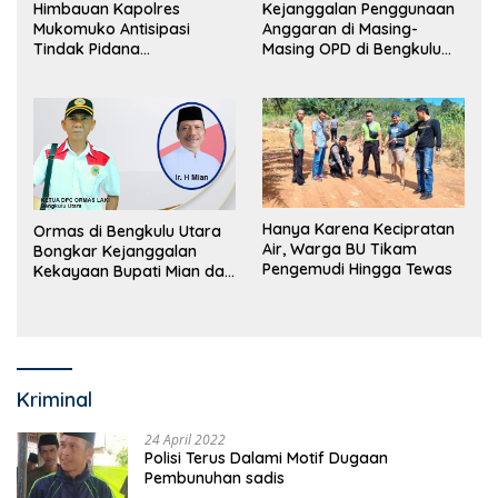
Himbauan Kapolres
Kejanggalan Penggunaan
Mukomuko Antisipasi
Anggaran di Masing-
Tindak Pidana
Masing OPD di Bengkulu
Perdagangan Orang
Utara Bakal Dibongkar
Hanya Karena Kecipratan
Ormas di Bengkulu Utara
Air, Warga BU Tikam
Bongkar Kejanggalan
Pengemudi Hingga Tewas
Kekayaan Bupati Mian dan
Anggaran Sejumlah OPD
Kriminal
24 April 2022
Polisi Terus Dalami Motif Dugaan
Pembunuhan sadis