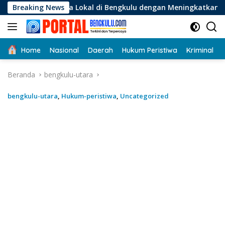
Langsung
a Lokal di Bengkulu dengan Meningkatkan Ruang Publik dan Ke
Breaking News
ke
konten
Home
Nasional
Daerah
Hukum Peristiwa
Kriminal
Beranda
bengkulu-utara
bengkulu-utara
,
Hukum-peristiwa
,
Uncategorized