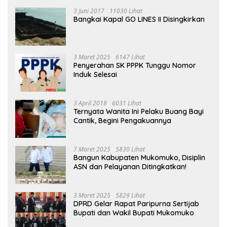
3 Juni 2017
11030 Lihat
Bangkai Kapal GO LINES II Disingkirkan
3 Maret 2025
6147 Lihat
Penyerahan SK PPPK Tunggu Nomor
Induk Selesai
3 April 2018
6031 Lihat
Ternyata Wanita Ini Pelaku Buang Bayi
Cantik, Begini Pengakuannya
7 Maret 2025
5830 Lihat
Bangun Kabupaten Mukomuko, Disiplin
ASN dan Pelayanan Ditingkatkan!
3 Maret 2025
5829 Lihat
DPRD Gelar Rapat Paripurna Sertijab
Bupati dan Wakil Bupati Mukomuko