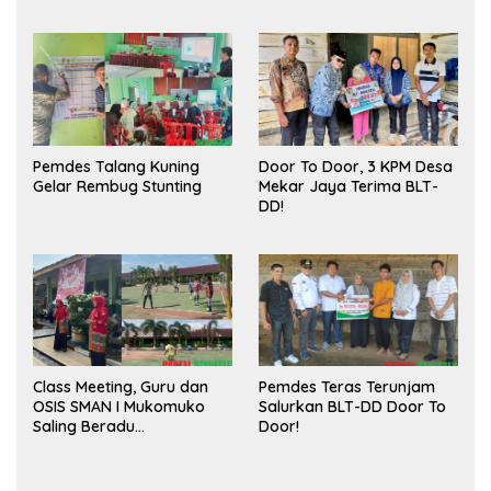
Meningkatkan Ruang
Sukses
Publik dan Kebersihan
Pasar
Pemdes Talang Kuning
Door To Door, 3 KPM Desa
Gelar Rembug Stunting
Mekar Jaya Terima BLT-
DD!
Class Meeting, Guru dan
Pemdes Teras Terunjam
OSIS SMAN I Mukomuko
Salurkan BLT-DD Door To
Saling Beradu
Door!
Kemampuan!