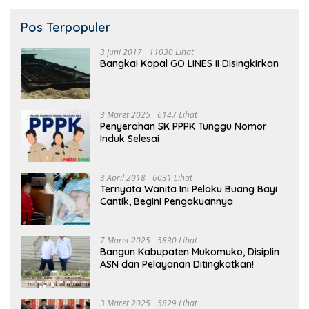
Pos Terpopuler
3 Juni 2017
11030 Lihat
Bangkai Kapal GO LINES II Disingkirkan
3 Maret 2025
6147 Lihat
Penyerahan SK PPPK Tunggu Nomor
Induk Selesai
3 April 2018
6031 Lihat
Ternyata Wanita Ini Pelaku Buang Bayi
Cantik, Begini Pengakuannya
7 Maret 2025
5830 Lihat
Bangun Kabupaten Mukomuko, Disiplin
ASN dan Pelayanan Ditingkatkan!
3 Maret 2025
5829 Lihat