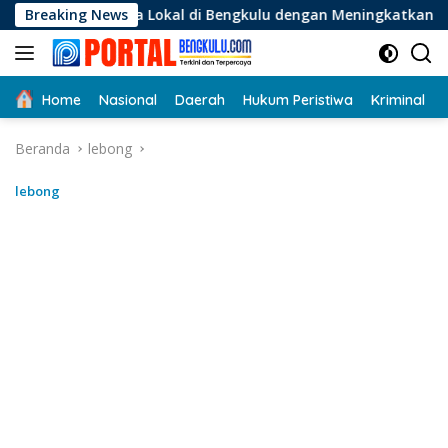
Langsung
a Lokal di Bengkulu dengan Meningkatkan Ruang Publik dan K
Breaking News
ke
konten
Home
Nasional
Daerah
Hukum Peristiwa
Kriminal
Beranda
lebong
lebong