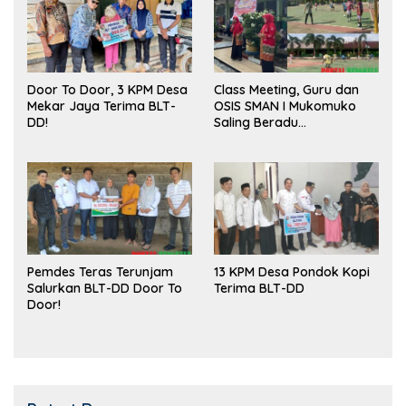
Door To Door, 3 KPM Desa
Class Meeting, Guru dan
Mekar Jaya Terima BLT-
OSIS SMAN I Mukomuko
DD!
Saling Beradu
Kemampuan!
Pemdes Teras Terunjam
13 KPM Desa Pondok Kopi
Salurkan BLT-DD Door To
Terima BLT-DD
Door!