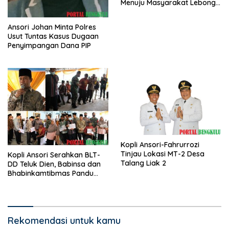
Menuju Masyarakat Lebong
Bahagia Sejahtera
Ansori Johan Minta Polres
Usut Tuntas Kasus Dugaan
Penyimpangan Dana PIP
Kopli Ansori-Fahrurrozi
Tinjau Lokasi MT-2 Desa
Kopli Ansori Serahkan BLT-
Talang Liak 2
DD Teluk Dien, Babinsa dan
Bhabinkamtibmas Pandu
KPM
Rekomendasi untuk kamu