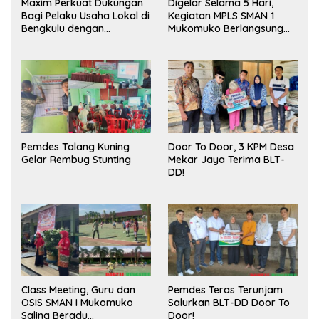
Maxim Perkuat Dukungan
Digelar Selama 5 Hari,
Bagi Pelaku Usaha Lokal di
Kegiatan MPLS SMAN 1
Bengkulu dengan
Mukomuko Berlangsung
Meningkatkan Ruang
Sukses
Publik dan Kebersihan
Pasar
Pemdes Talang Kuning
Door To Door, 3 KPM Desa
Gelar Rembug Stunting
Mekar Jaya Terima BLT-
DD!
Class Meeting, Guru dan
Pemdes Teras Terunjam
OSIS SMAN I Mukomuko
Salurkan BLT-DD Door To
Saling Beradu
Door!