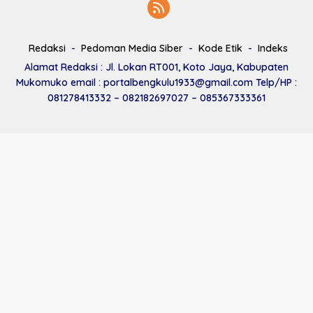
Redaksi
Pedoman Media Siber
Kode Etik
Indeks
Alamat Redaksi : Jl. Lokan RT001, Koto Jaya, Kabupaten
Mukomuko email : portalbengkulu1933@gmail.com Telp/HP :
081278413332 – 082182697027 – 085367333361