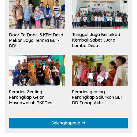
Tunggal Jaya Bertekad
Door To Door, 3 KPM Desa
Kembali Sabet Juara
Mekar Jaya Terima BLT-
Lomba Desa
DD!
Pemdes Genting
Pemdes genting
Perangkap Gelar
Perangkap Salurkan BLT
Musyawarah RKPDes
DD Tahap Akhir
Selengkapnya