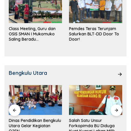
Class Meeting, Guru dan
Pemdes Teras Terunjam
OSIS SMAN I Mukomuko
Salurkan BLT-DD Door To
Saling Beradu
Door!
Kemampuan!
Bengkulu Utara
Dinas Pendidikan Bengkulu
Salah Satu Unsur
Utara Gelar Kegiatan
Forkopimda BU Diduga
O2SN
Kuat Kuasai Lahan Milik