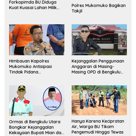
Forkopimda BU Diduga
Polres Mukomuko Bagikan
Kuat Kuasai Lahan Milik
Takjil
Pemerintah, Ormas Laki
Lapor Kejagung
Himbauan Kapolres
Kejanggalan Penggunaan
Mukomuko Antisipasi
Anggaran di Masing-
Tindak Pidana
Masing OPD di Bengkulu
Perdagangan Orang
Utara Bakal Dibongkar
Hanya Karena Kecipratan
Ormas di Bengkulu Utara
Air, Warga BU Tikam
Bongkar Kejanggalan
Pengemudi Hingga Tewas
Kekayaan Bupati Mian dan