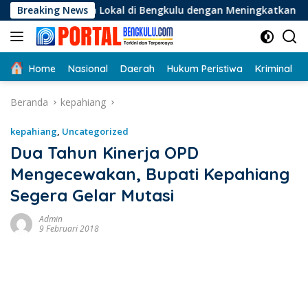
Langsung
 Lokal di Bengkulu dengan Meningkatkan Ruang Publik dan Keb
Breaking News
ke
konten
Home
Nasional
Daerah
Hukum Peristiwa
Kriminal
Beranda
kepahiang
kepahiang
,
Uncategorized
Dua Tahun Kinerja OPD
Mengecewakan, Bupati Kepahiang
Segera Gelar Mutasi
Admin
9 Februari 2018