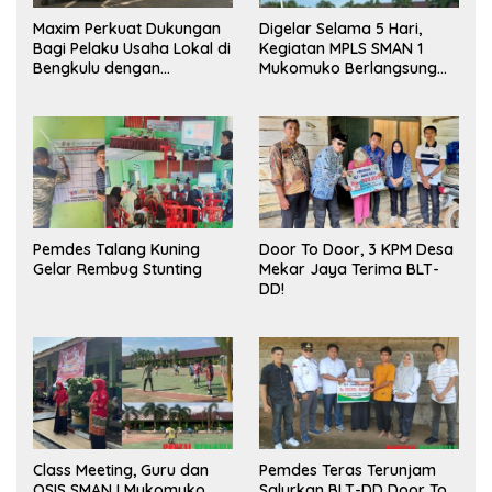
Maxim Perkuat Dukungan
Digelar Selama 5 Hari,
Bagi Pelaku Usaha Lokal di
Kegiatan MPLS SMAN 1
Bengkulu dengan
Mukomuko Berlangsung
Meningkatkan Ruang
Sukses
Publik dan Kebersihan
Pasar
Pemdes Talang Kuning
Door To Door, 3 KPM Desa
Gelar Rembug Stunting
Mekar Jaya Terima BLT-
DD!
Class Meeting, Guru dan
Pemdes Teras Terunjam
OSIS SMAN I Mukomuko
Salurkan BLT-DD Door To