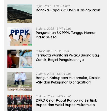
3 Juni 2017
11030 Lihat
Bangkai Kapal GO LINES II Disingkirkan
3 Maret 2025
6147 Lihat
Penyerahan SK PPPK Tunggu Nomor
Induk Selesai
3 April 2018
6031 Lihat
Ternyata Wanita Ini Pelaku Buang Bayi
Cantik, Begini Pengakuannya
7 Maret 2025
5830 Lihat
Bangun Kabupaten Mukomuko, Disiplin
ASN dan Pelayanan Ditingkatkan!
3 Maret 2025
5829 Lihat
DPRD Gelar Rapat Paripurna Sertijab
Bupati dan Wakil Bupati Mukomuko