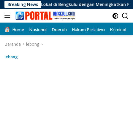
Langsung
 Lokal di Bengkulu dengan Meningkatkan Ruang Publik dan Keb
Breaking News
ke
konten
Home
Nasional
Daerah
Hukum Peristiwa
Kriminal
Beranda
lebong
lebong