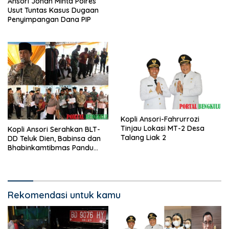
Ansori Johan Minta Polres
Usut Tuntas Kasus Dugaan
Penyimpangan Dana PIP
Kopli Ansori-Fahrurrozi
Tinjau Lokasi MT-2 Desa
Kopli Ansori Serahkan BLT-
Talang Liak 2
DD Teluk Dien, Babinsa dan
Bhabinkamtibmas Pandu
KPM
Rekomendasi untuk kamu