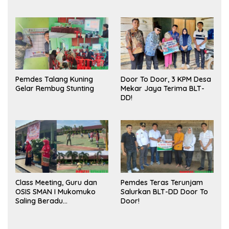
Meningkatkan Ruang
Sukses
Publik dan Kebersihan
Pasar
Pemdes Talang Kuning
Door To Door, 3 KPM Desa
Gelar Rembug Stunting
Mekar Jaya Terima BLT-
DD!
Class Meeting, Guru dan
Pemdes Teras Terunjam
OSIS SMAN I Mukomuko
Salurkan BLT-DD Door To
Saling Beradu
Door!
Kemampuan!