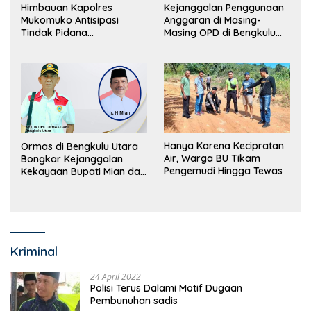
Himbauan Kapolres
Kejanggalan Penggunaan
Mukomuko Antisipasi
Anggaran di Masing-
Tindak Pidana
Masing OPD di Bengkulu
Perdagangan Orang
Utara Bakal Dibongkar
Hanya Karena Kecipratan
Ormas di Bengkulu Utara
Air, Warga BU Tikam
Bongkar Kejanggalan
Pengemudi Hingga Tewas
Kekayaan Bupati Mian dan
Anggaran Sejumlah OPD
Kriminal
24 April 2022
Polisi Terus Dalami Motif Dugaan
Pembunuhan sadis