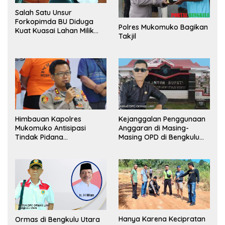
Salah Satu Unsur
Forkopimda BU Diduga
Polres Mukomuko Bagikan
Kuat Kuasai Lahan Milik
Takjil
Pemerintah, Ormas Laki
Lapor Kejagung
Himbauan Kapolres
Kejanggalan Penggunaan
Mukomuko Antisipasi
Anggaran di Masing-
Tindak Pidana
Masing OPD di Bengkulu
Perdagangan Orang
Utara Bakal Dibongkar
Hanya Karena Kecipratan
Ormas di Bengkulu Utara