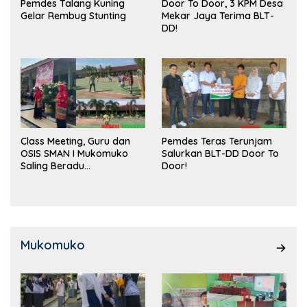
Pemdes Talang Kuning
Door To Door, 3 KPM Desa
Gelar Rembug Stunting
Mekar Jaya Terima BLT-
DD!
Class Meeting, Guru dan
Pemdes Teras Terunjam
OSIS SMAN I Mukomuko
Salurkan BLT-DD Door To
Saling Beradu
Door!
Kemampuan!
Mukomuko