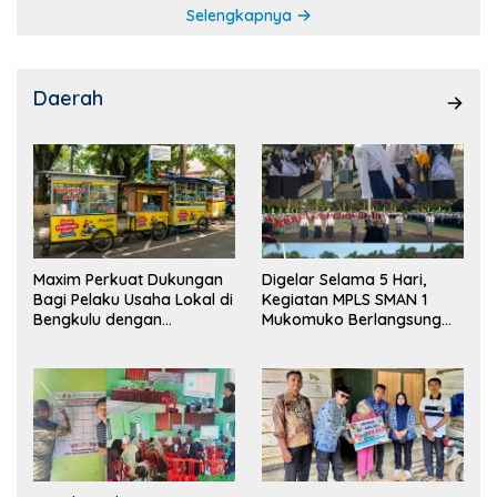
Selengkapnya
Daerah
Maxim Perkuat Dukungan
Digelar Selama 5 Hari,
Bagi Pelaku Usaha Lokal di
Kegiatan MPLS SMAN 1
Bengkulu dengan
Mukomuko Berlangsung
Meningkatkan Ruang
Sukses
Publik dan Kebersihan
Pasar