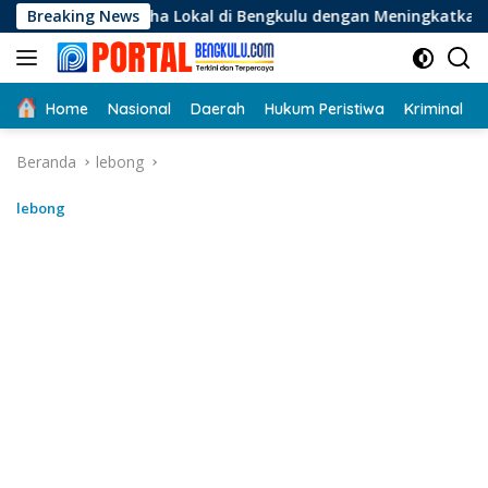
Langsung
saha Lokal di Bengkulu dengan Meningkatkan Ruang Publik dan
Breaking News
ke
konten
Home
Nasional
Daerah
Hukum Peristiwa
Kriminal
Beranda
lebong
lebong