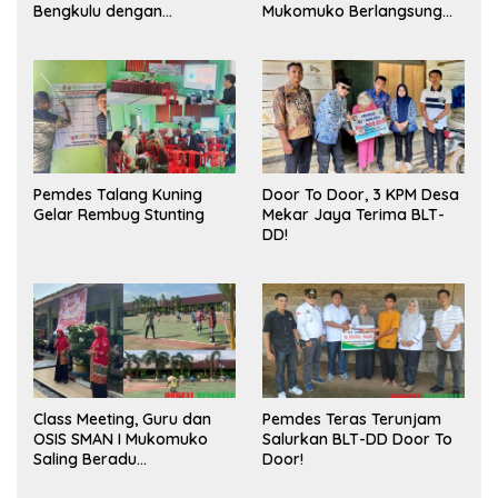
Bengkulu dengan
Mukomuko Berlangsung
Meningkatkan Ruang
Sukses
Publik dan Kebersihan
Pasar
Pemdes Talang Kuning
Door To Door, 3 KPM Desa
Gelar Rembug Stunting
Mekar Jaya Terima BLT-
DD!
Class Meeting, Guru dan
Pemdes Teras Terunjam
OSIS SMAN I Mukomuko
Salurkan BLT-DD Door To
Saling Beradu
Door!
Kemampuan!