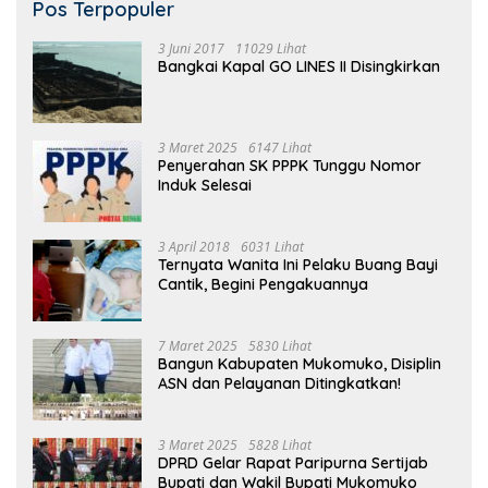
Pos Terpopuler
3 Juni 2017
11029 Lihat
Bangkai Kapal GO LINES II Disingkirkan
3 Maret 2025
6147 Lihat
Penyerahan SK PPPK Tunggu Nomor
Induk Selesai
3 April 2018
6031 Lihat
Ternyata Wanita Ini Pelaku Buang Bayi
Cantik, Begini Pengakuannya
7 Maret 2025
5830 Lihat
Bangun Kabupaten Mukomuko, Disiplin
ASN dan Pelayanan Ditingkatkan!
3 Maret 2025
5828 Lihat
DPRD Gelar Rapat Paripurna Sertijab
Bupati dan Wakil Bupati Mukomuko