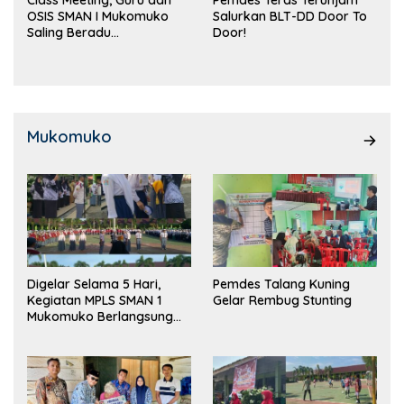
Class Meeting, Guru dan
Pemdes Teras Terunjam
OSIS SMAN I Mukomuko
Salurkan BLT-DD Door To
Saling Beradu
Door!
Kemampuan!
Mukomuko
Digelar Selama 5 Hari,
Pemdes Talang Kuning
Kegiatan MPLS SMAN 1
Gelar Rembug Stunting
Mukomuko Berlangsung
Sukses