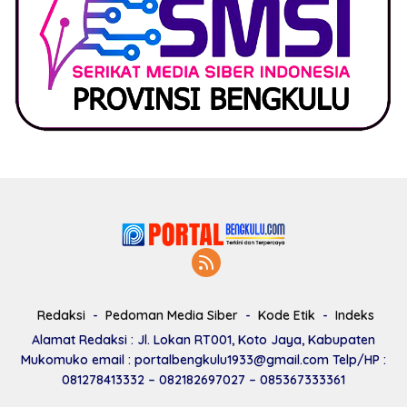
Redaksi
Pedoman Media Siber
Kode Etik
Indeks
Alamat Redaksi : Jl. Lokan RT001, Koto Jaya, Kabupaten
Mukomuko email : portalbengkulu1933@gmail.com Telp/HP :
081278413332 – 082182697027 – 085367333361