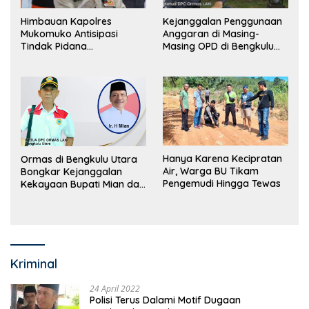
Himbauan Kapolres
Kejanggalan Penggunaan
Mukomuko Antisipasi
Anggaran di Masing-
Tindak Pidana
Masing OPD di Bengkulu
Perdagangan Orang
Utara Bakal Dibongkar
Hanya Karena Kecipratan
Ormas di Bengkulu Utara
Air, Warga BU Tikam
Bongkar Kejanggalan
Pengemudi Hingga Tewas
Kekayaan Bupati Mian dan
Anggaran Sejumlah OPD
Kriminal
24 April 2022
Polisi Terus Dalami Motif Dugaan