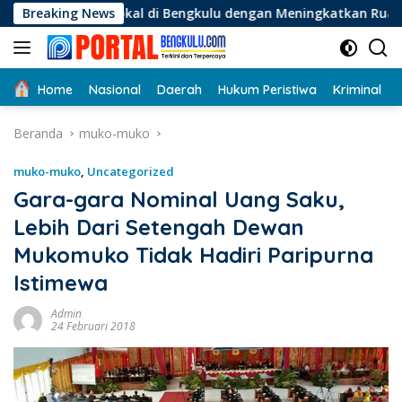
Langsung
okal di Bengkulu dengan Meningkatkan Ruang Publik dan Kebe
Breaking News
ke
konten
Home
Nasional
Daerah
Hukum Peristiwa
Kriminal
Beranda
muko-muko
muko-muko
,
Uncategorized
Gara-gara Nominal Uang Saku,
Lebih Dari Setengah Dewan
Mukomuko Tidak Hadiri Paripurna
Istimewa
Admin
24 Februari 2018