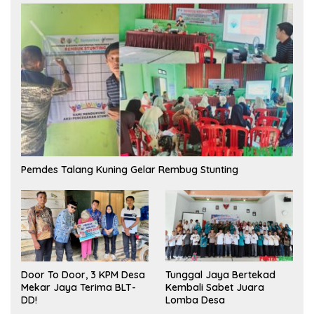
Pemdes Talang Kuning Gelar Rembug Stunting
Tunggal Jaya Bertekad
Door To Door, 3 KPM Desa
Kembali Sabet Juara
Mekar Jaya Terima BLT-
Lomba Desa
DD!