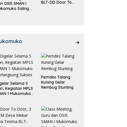
BLT-DD Door To
n OSIS SMAN I
Door!
ukomuko Saling
eradu
emampuan!
ukomuko
Pemdes Talang
Kuning Gelar
gelar Selama 5
Rembug Stunting
ri, Kegiatan MPLS
MAN 1 Mukomuko
rlangsung Sukses