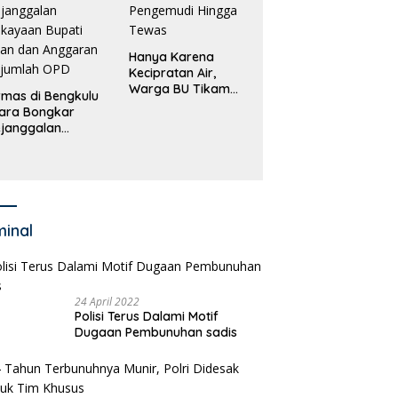
Hanya Karena
Kecipratan Air,
Warga BU Tikam
mas di Bengkulu
Pengemudi Hingga
ara Bongkar
Tewas
janggalan
kayaan Bupati
an dan Anggaran
jumlah OPD
minal
24 April 2022
Polisi Terus Dalami Motif
Dugaan Pembunuhan sadis