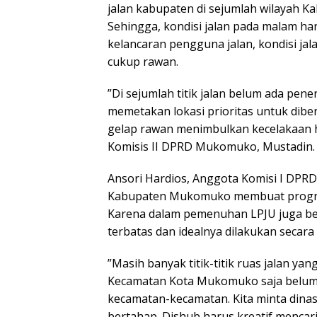
jalan kabupaten di sejumlah wilayah
Sehingga, kondisi jalan pada malam har
kelancaran pengguna jalan, kondisi jal
cukup rawan.
”Di sejumlah titik jalan belum ada pe
memetakan lokasi prioritas untuk dibe
gelap rawan menimbulkan kecelakaan hi
Komisis II DPRD Mukomuko, Mustadin.
Ansori Hardios, Anggota Komisi I DP
Kabupaten Mukomuko membuat program
Karena dalam pemenuhan LPJU juga b
terbatas dan idealnya dilakukan secara
”Masih banyak titik-titik ruas jalan ya
Kecamatan Kota Mukomuko saja belum 
kecamatan-kecamatan. Kita minta dina
bertahap. Dishub harus kreatif mencar