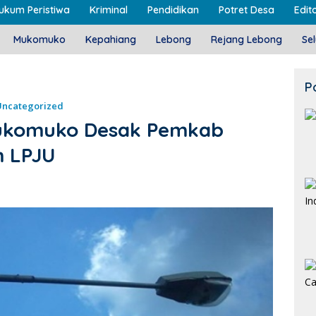
ukum Peristiwa
Kriminal
Pendidikan
Potret Desa
Edito
Mukomuko
Kepahiang
Lebong
Rejang Lebong
Se
P
Uncategorized
Mukomuko Desak Pemkab
m LPJU