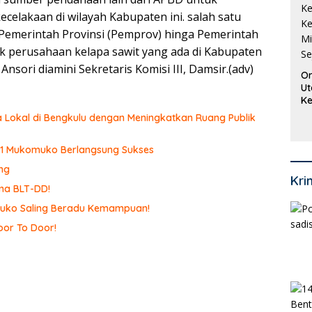
celakaan di wilayah Kabupaten ini. salah satu
 Pemerintah Provinsi (Pemprov) hinga Pemerintah
ak perusahaan kelapa sawit yang ada di Kabupaten
sori diamini Sekretaris Komisi III, Damsir.(adv)
Or
Ut
Ke
Ke
 Lokal di Bengkulu dengan Meningkatkan Ruang Publik
Mi
Se
N 1 Mukomuko Berlangsung Sukses
ng
Kri
ma BLT-DD!
omuko Saling Beradu Kemampuan!
or To Door!