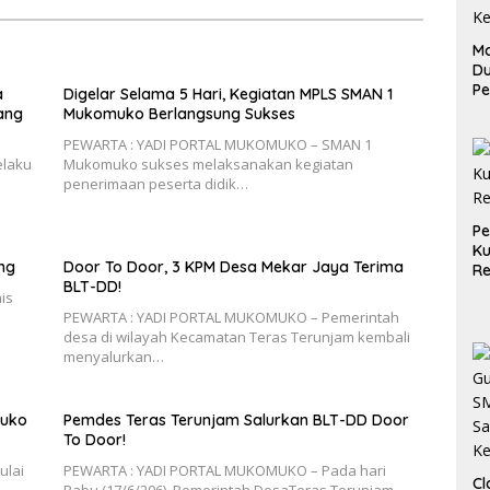
Ma
D
Pe
a
Digelar Selama 5 Hari, Kegiatan MPLS SMAN 1
di
ang
Mukomuko Berlangsung Sukses
Me
PEWARTA : YADI PORTAL MUKOMUKO – SMAN 1
Ru
elaku
Mukomuko sukses melaksanakan kegiatan
Ke
penerimaan peserta didik…
P
Ku
ng
Door To Door, 3 KPM Desa Mekar Jaya Terima
Re
BLT-DD!
is
PEWARTA : YADI PORTAL MUKOMUKO – Pemerintah
desa di wilayah Kecamatan Teras Terunjam kembali
menyalurkan…
muko
Pemdes Teras Terunjam Salurkan BLT-DD Door
To Door!
ulai
PEWARTA : YADI PORTAL MUKOMUKO – Pada hari
Cl