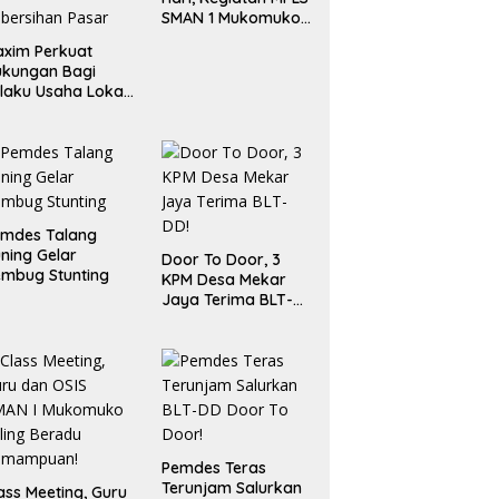
SMAN 1 Mukomuko
Berlangsung Sukses
xim Perkuat
ukungan Bagi
laku Usaha Lokal
 Bengkulu dengan
ningkatkan
ang Publik dan
bersihan Pasar
emdes Talang
ning Gelar
Door To Door, 3
mbug Stunting
KPM Desa Mekar
Jaya Terima BLT-
DD!
Pemdes Teras
Terunjam Salurkan
ass Meeting, Guru