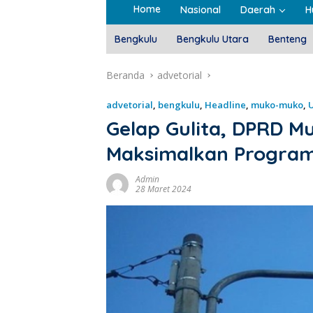
Home
Nasional
Daerah
H
Bengkulu
Bengkulu Utara
Benteng
Beranda
advetorial
advetorial
,
bengkulu
,
Headline
,
muko-muko
,
Gelap Gulita, DPRD 
Maksimalkan Progra
Admin
28 Maret 2024