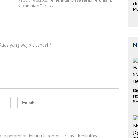
Rabu (17/6/206), Pemerintah DesaTeras Terunjam,
da
Kecamatan Teras…
M
B
K
M
Ruas yang wajib ditandai
*
Di
Ha
S
Be
ada peramban ini untuk komentar saya berikutnya.