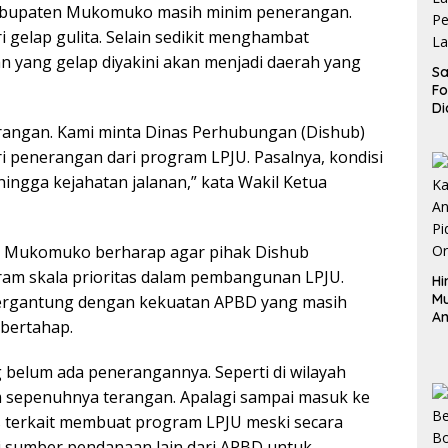
 Kabupaten Mukomuko masih minim penerangan.
i gelap gulita. Selain sedikit menghambat
an yang gelap diyakini akan menjadi daerah yang
Sa
F
Di
La
nerangan. Kami minta Dinas Perhubungan (Dishub)
Pe
ri penerangan dari program LPJU. Pasalnya, kondisi
La
K
ngga kejahatan jalanan,” kata Wakil Ketua
RD Mukomuko berharap agar pihak Dishub
 skala prioritas dalam pembangunan LPJU.
Hi
M
ergantung dengan kekuatan APBD yang masih
An
 bertahap.
Pi
P
ng belum ada penerangannya. Seperti di wilayah
O
sepenuhnya terangan. Apalagi sampai masuk ke
s terkait membuat program LPJU meski secara
i sumber pendanaan lain dari APBD untuk