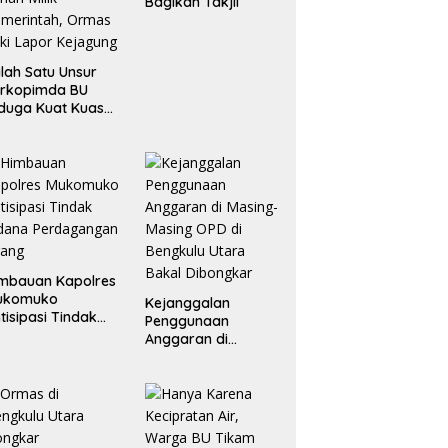
Bagikan Takjil
lah Satu Unsur
orkopimda BU
duga Kuat Kuasai
han Milik
merintah, Ormas
ki Lapor
ejagung
mbauan Kapolres
ukomuko
Kejanggalan
tisipasi Tindak
Penggunaan
dana
Anggaran di
erdagangan
Masing-Masing OPD
rang
di Bengkulu Utara
Bakal Dibongkar