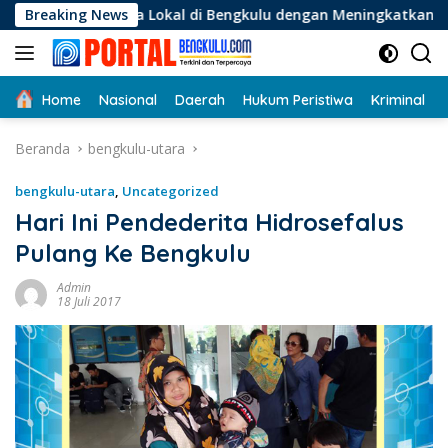
Langsung
 Lokal di Bengkulu dengan Meningkatkan Ruang Publik dan Ke
Breaking News
ke
konten
Home
Nasional
Daerah
Hukum Peristiwa
Kriminal
Beranda
bengkulu-utara
bengkulu-utara
,
Uncategorized
Hari Ini Pendederita Hidrosefalus
Pulang Ke Bengkulu
Admin
18 Juli 2017