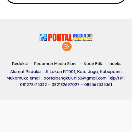
Redaksi
Pedoman Media Siber
Kode Etik
Indeks
Alamat Redaksi : Jl. Lokan RT001, Koto Jaya, Kabupaten
Mukomuko email : portalbengkulu1933@gmail.com Telp/HP :
081278413332 – 082182697027 – 085367333361