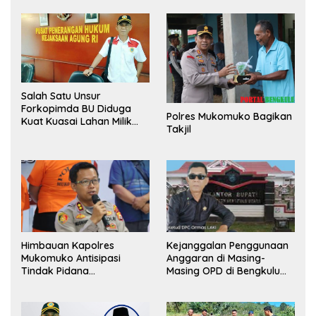
Salah Satu Unsur
Forkopimda BU Diduga
Polres Mukomuko Bagikan
Kuat Kuasai Lahan Milik
Takjil
Pemerintah, Ormas Laki
Lapor Kejagung
Himbauan Kapolres
Kejanggalan Penggunaan
Mukomuko Antisipasi
Anggaran di Masing-
Tindak Pidana
Masing OPD di Bengkulu
Perdagangan Orang
Utara Bakal Dibongkar