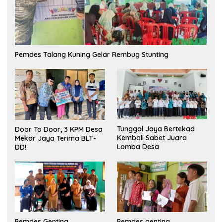
Pemdes Talang Kuning Gelar Rembug Stunting
Tunggal Jaya Bertekad
Door To Door, 3 KPM Desa
Kembali Sabet Juara
Mekar Jaya Terima BLT-
Lomba Desa
DD!
Pemdes Genting
Pemdes genting