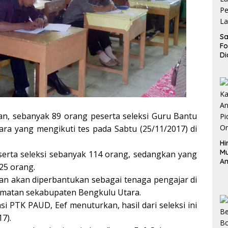
Sa
F
Di
La
Pe
La
K
an, sebanyak 89 orang peserta seleksi Guru Bantu
ra yang mengikuti tes pada Sabtu (25/11/2017) di
Hi
M
serta seleksi sebanyak 114 orang, sedangkan yang
An
25 orang.
Pi
kan akan diperbantukan sebagai tenaga pengajar di
P
O
amatan sekabupaten Bengkulu Utara.
i PTK PAUD, Eef menuturkan, hasil dari seleksi ini
7).