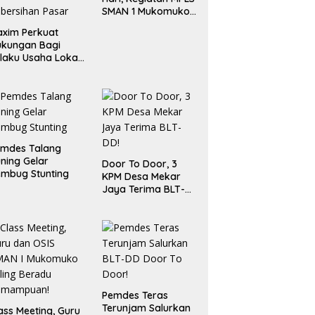
SMAN 1 Mukomuko
Berlangsung Sukses
xim Perkuat
ukungan Bagi
laku Usaha Lokal
 Bengkulu dengan
ningkatkan
ang Publik dan
bersihan Pasar
emdes Talang
ning Gelar
Door To Door, 3
mbug Stunting
KPM Desa Mekar
Jaya Terima BLT-
DD!
Pemdes Teras
Terunjam Salurkan
ass Meeting, Guru