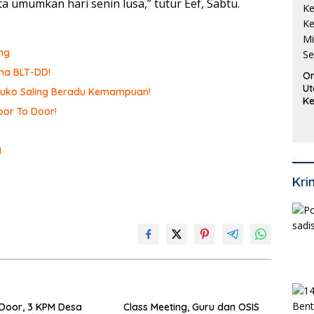
ita umumkan hari senin lusa,” tutur Eef, Sabtu.
ng
ma BLT-DD!
Or
Ut
omuko Saling Beradu Kemampuan!
Ke
or To Door!
Ke
Mi
Se
I
Kri
Door, 3 KPM Desa
Class Meeting, Guru dan OSIS