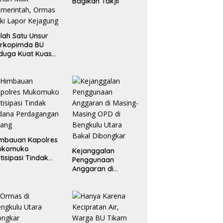
Bagikan Takjil
lah Satu Unsur
orkopimda BU
duga Kuat Kuasai
han Milik
merintah, Ormas
ki Lapor
ejagung
mbauan Kapolres
ukomuko
Kejanggalan
tisipasi Tindak
Penggunaan
dana
Anggaran di
erdagangan
Masing-Masing OPD
rang
di Bengkulu Utara
Bakal Dibongkar