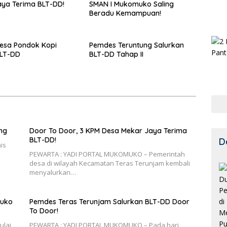
ya Terima BLT-DD!
SMAN I Mukomuko Saling
Beradu Kemampuan!
esa Pondok Kopi
Pemdes Teruntung Salurkan
BLT-DD
BLT-DD Tahap II
ng
Door To Door, 3 KPM Desa Mekar Jaya Terima
BLT-DD!
D
is
PEWARTA : YADI PORTAL MUKOMUKO – Pemerintah
desa di wilayah Kecamatan Teras Terunjam kembali
menyalurkan…
muko
Pemdes Teras Terunjam Salurkan BLT-DD Door
To Door!
ulai
PEWARTA : YADI PORTAL MUKOMUKO – Pada hari