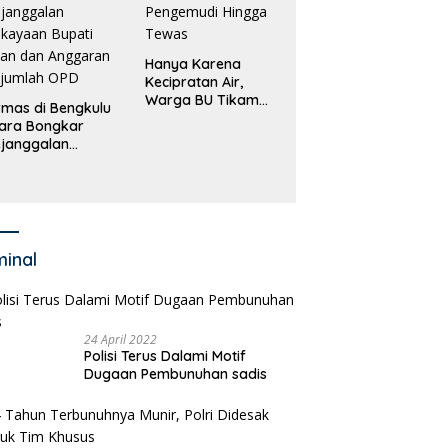
Hanya Karena
Kecipratan Air,
Warga BU Tikam
mas di Bengkulu
Pengemudi Hingga
ara Bongkar
Tewas
janggalan
kayaan Bupati
an dan Anggaran
jumlah OPD
minal
24 April 2022
Polisi Terus Dalami Motif
Dugaan Pembunuhan sadis