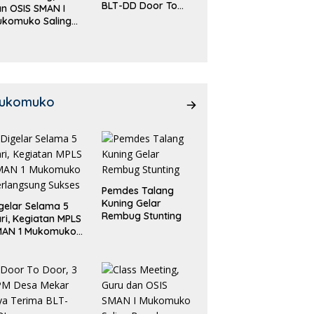
BLT-DD Door To
n OSIS SMAN I
Door!
ukomuko Saling
eradu
emampuan!
ukomuko
Pemdes Talang
Kuning Gelar
gelar Selama 5
Rembug Stunting
ri, Kegiatan MPLS
MAN 1 Mukomuko
rlangsung Sukses