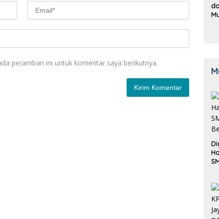
da
M
B
K
ada peramban ini untuk komentar saya berikutnya.
M
Di
Ha
S
Be