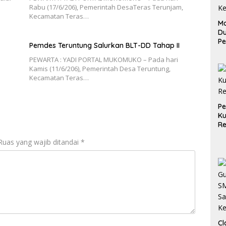
Rabu (17/6/206), Pemerintah DesaTeras Terunjam,
Kecamatan Teras…
Ma
D
Pe
Pemdes Teruntung Salurkan BLT-DD Tahap II
di
Me
PEWARTA : YADI PORTAL MUKOMUKO – Pada hari
Ru
Kamis (11/6/206), Pemerintah Desa Teruntung,
Ke
Kecamatan Teras…
P
Ku
Re
Ruas yang wajib ditandai
*
Cl