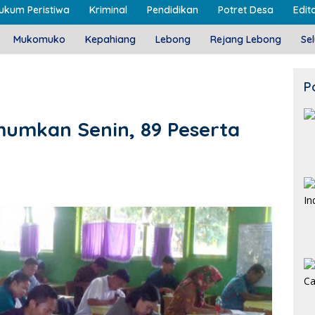
ukum Peristiwa
Kriminal
Pendidikan
Potret Desa
Edito
Mukomuko
Kepahiang
Lebong
Rejang Lebong
Se
P
umumkan Senin, 89 Peserta