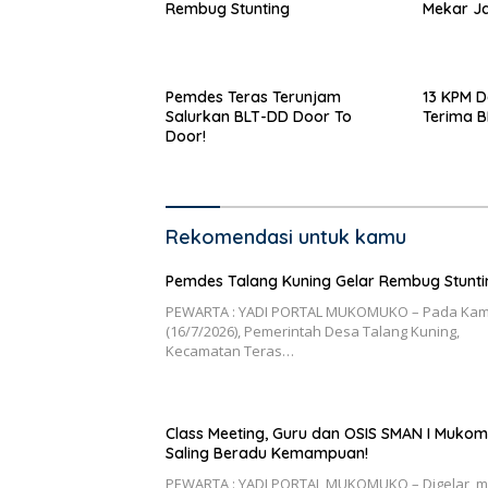
Rembug Stunting
Mekar Ja
Pemdes Teras Terunjam
13 KPM D
Salurkan BLT-DD Door To
Terima 
Door!
Rekomendasi untuk kamu
Pemdes Talang Kuning Gelar Rembug Stunti
PEWARTA : YADI PORTAL MUKOMUKO – Pada Kam
(16/7/2026), Pemerintah Desa Talang Kuning,
Kecamatan Teras…
Class Meeting, Guru dan OSIS SMAN I Muko
Saling Beradu Kemampuan!
PEWARTA : YADI PORTAL MUKOMUKO – Digelar m