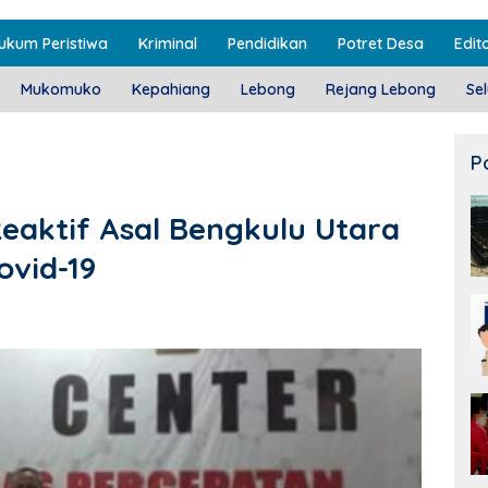
ukum Peristiwa
Kriminal
Pendidikan
Potret Desa
Edito
Mukomuko
Kepahiang
Lebong
Rejang Lebong
Se
P
Reaktif Asal Bengkulu Utara
ovid-19