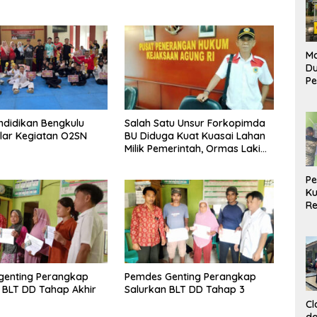
Ma
D
Pe
di
Me
Ru
ndidikan Bengkulu
Salah Satu Unsur Forkopimda
Ke
lar Kegiatan O2SN
BU Diduga Kuat Kuasai Lahan
Milik Pemerintah, Ormas Laki
Lapor Kejagung
P
Ku
Re
genting Perangkap
Pemdes Genting Perangkap
 BLT DD Tahap Akhir
Salurkan BLT DD Tahap 3
Cl
da