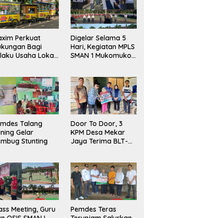
xim Perkuat
Digelar Selama 5
ukungan Bagi
Hari, Kegiatan MPLS
laku Usaha Lokal
SMAN 1 Mukomuko
 Bengkulu dengan
Berlangsung Sukses
ningkatkan
ang Publik dan
bersihan Pasar
emdes Talang
Door To Door, 3
ning Gelar
KPM Desa Mekar
mbug Stunting
Jaya Terima BLT-
DD!
ass Meeting, Guru
Pemdes Teras
n OSIS SMAN I
Terunjam Salurkan