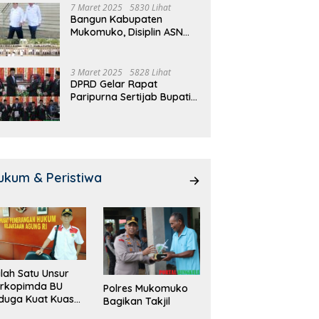
7 Maret 2025
5830 Lihat
Bangun Kabupaten
Mukomuko, Disiplin ASN
dan Pelayanan
Ditingkatkan!
3 Maret 2025
5828 Lihat
DPRD Gelar Rapat
Paripurna Sertijab Bupati
dan Wakil Bupati
Mukomuko
ukum & Peristiwa
lah Satu Unsur
orkopimda BU
Polres Mukomuko
duga Kuat Kuasai
Bagikan Takjil
han Milik