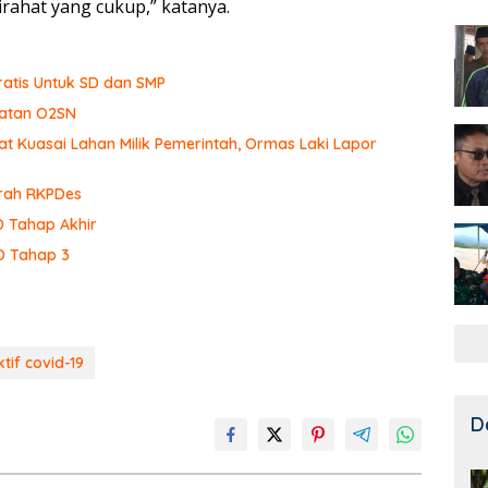
irahat yang cukup,” katanya.
ratis Untuk SD dan SMP
iatan O2SN
t Kuasai Lahan Milik Pemerintah, Ormas Laki Lapor
rah RKPDes
D Tahap Akhir
D Tahap 3
tif covid-19
D