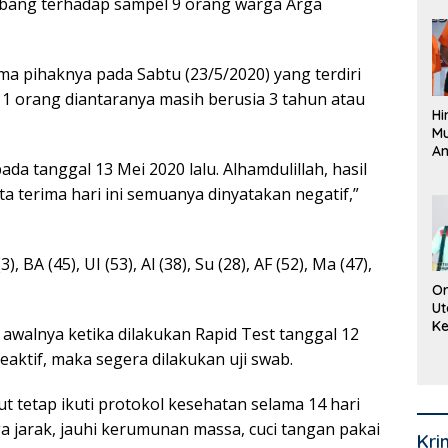
bang terhadap sampel 9 orang warga Arga
Pe
La
K
ima pihaknya pada Sabtu (23/5/2020) yang terdiri
. 1 orang diantaranya masih berusia 3 tahun atau
Hi
M
An
da tanggal 13 Mei 2020 lalu. Alhamdulillah, hasil
Pi
P
 terima hari ini semuanya dinyatakan negatif,”
O
BA (45), UI (53), Al (38), Su (28), AF (52), Ma (47),
Or
Ut
Ke
awalnya ketika dilakukan Rapid Test tanggal 12
Ke
eaktif, maka segera dilakukan uji swab.
Mi
Se
t tetap ikuti protokol kesehatan selama 14 hari
ga jarak, jauhi kerumunan massa, cuci tangan pakai
Kri