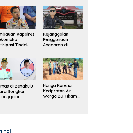
merintah, Ormas
ki Lapor
ejagung
mbauan Kapolres
Kejanggalan
ukomuko
Penggunaan
tisipasi Tindak
Anggaran di
dana
Masing-Masing OPD
erdagangan
di Bengkulu Utara
rang
Bakal Dibongkar
Hanya Karena
mas di Bengkulu
Kecipratan Air,
ara Bongkar
Warga BU Tikam
janggalan
Pengemudi Hingga
kayaan Bupati
Tewas
an dan Anggaran
jumlah OPD
minal