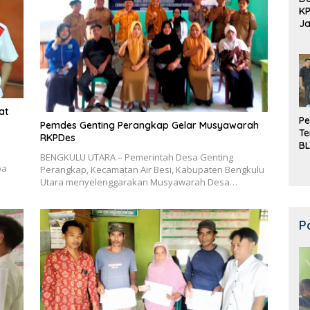
K
Ja
DD
at
Pe
Pemdes Genting Perangkap Gelar Musyawarah
Te
RKPDes
BL
BENGKULU UTARA – Pemerintah Desa Genting
Do
pa
Perangkap, Kecamatan Air Besi, Kabupaten Bengkulu
Utara menyelenggarakan Musyawarah Desa…
P