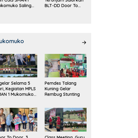
ukomuko Saling
BLT-DD Door To
eradu
Door!
emampuan!
ukomuko
gelar Selama 5
Pemdes Talang
ri, Kegiatan MPLS
Kuning Gelar
MAN 1 Mukomuko
Rembug Stunting
rlangsung Sukses
or To Door, 3
Class Meeting, Guru