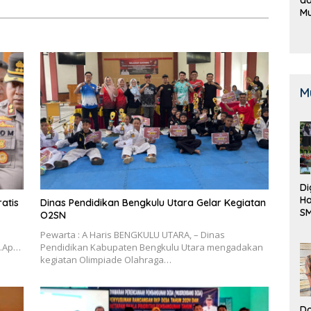
M
B
K
M
Di
Ha
atis
Dinas Pendidikan Bengkulu Utara Gelar Kegiatan
S
O2SN
Be
Pewarta : A Haris BENGKULU UTARA, – Dinas
M.Ap…
Pendidikan Kabupaten Bengkulu Utara mengadakan
kegiatan Olimpiade Olahraga…
Do