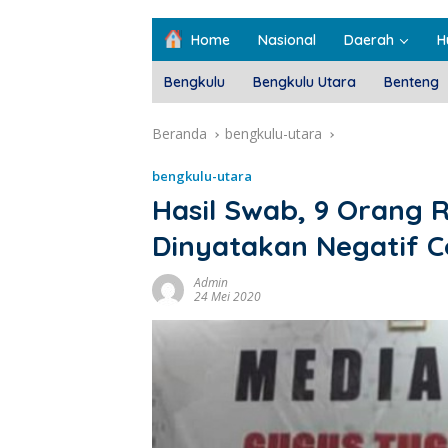
Home
Nasional
Daerah
H
Bengkulu
Bengkulu Utara
Benteng
Beranda
bengkulu-utara
bengkulu-utara
Hasil Swab, 9 Orang 
Dinyatakan Negatif C
Admin
24 Mei 2020