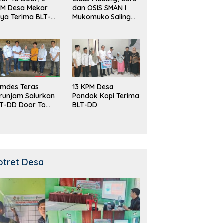
PM Desa Mekar
dan OSIS SMAN I
ya Terima BLT-
Mukomuko Saling
!
Beradu
Kemampuan!
mdes Teras
13 KPM Desa
runjam Salurkan
Pondok Kopi Terima
T-DD Door To
BLT-DD
or!
otret Desa