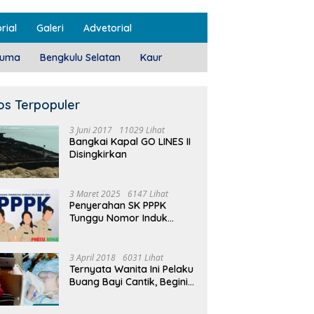
rial
Galeri
Advetorial
luma
Bengkulu Selatan
Kaur
os Terpopuler
3 Juni 2017
11029 Lihat
Bangkai Kapal GO LINES II
Disingkirkan
3 Maret 2025
6147 Lihat
Penyerahan SK PPPK
Tunggu Nomor Induk
Selesai
3 April 2018
6031 Lihat
Ternyata Wanita Ini Pelaku
Buang Bayi Cantik, Begini
Pengakuannya