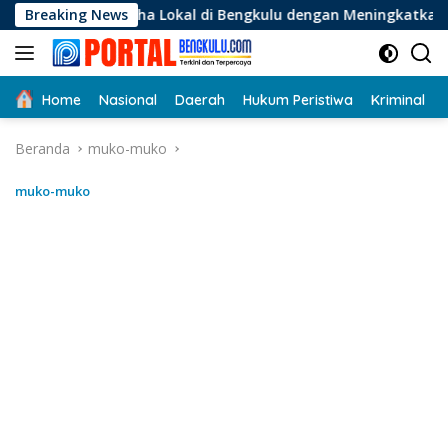
Langsung
Usaha Lokal di Bengkulu dengan Meningkatkan Ruang Publik da
Breaking News
ke
konten
Home
Nasional
Daerah
Hukum Peristiwa
Kriminal
Beranda
muko-muko
muko-muko