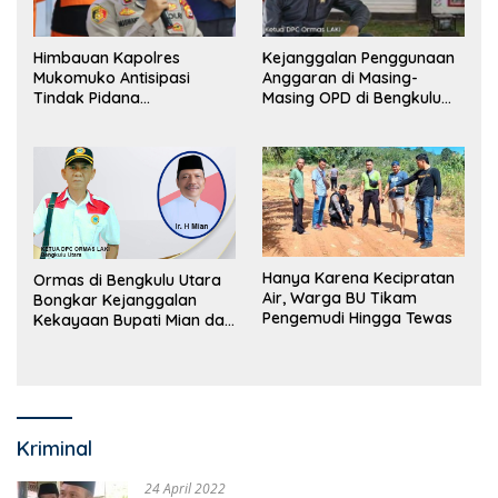
Himbauan Kapolres
Kejanggalan Penggunaan
Mukomuko Antisipasi
Anggaran di Masing-
Tindak Pidana
Masing OPD di Bengkulu
Perdagangan Orang
Utara Bakal Dibongkar
Hanya Karena Kecipratan
Ormas di Bengkulu Utara
Air, Warga BU Tikam
Bongkar Kejanggalan
Pengemudi Hingga Tewas
Kekayaan Bupati Mian dan
Anggaran Sejumlah OPD
Kriminal
24 April 2022