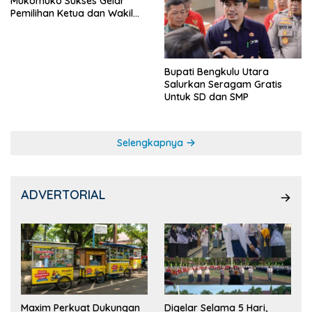
Mukomuko Sukses Gelar
Pemilihan Ketua dan Wakil
Ketua OSIS
Bupati Bengkulu Utara
Salurkan Seragam Gratis
Untuk SD dan SMP
Selengkapnya
ADVERTORIAL
Maxim Perkuat Dukungan
Digelar Selama 5 Hari,