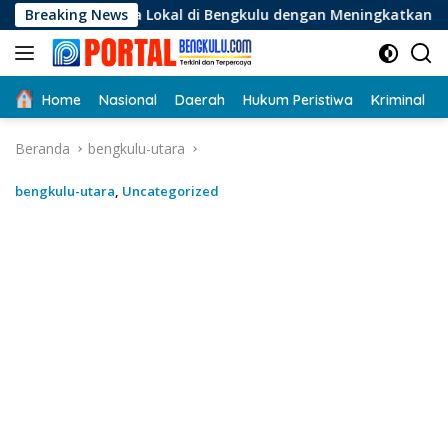
Langsung
 Lokal di Bengkulu dengan Meningkatkan Ruang Publik dan Ke
Breaking News
ke
konten
Home
Nasional
Daerah
Hukum Peristiwa
Kriminal
Beranda
bengkulu-utara
bengkulu-utara
,
Uncategorized