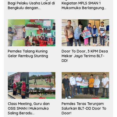
Bagi Pelaku Usaha Lokal di
Kegiatan MPLS SMAN 1
Bengkulu dengan
Mukomuko Berlangsung
Meningkatkan Ruang
Sukses
Publik dan Kebersihan
Pasar
Pemdes Talang Kuning
Door To Door, 3 KPM Desa
Gelar Rembug Stunting
Mekar Jaya Terima BLT-
DD!
Class Meeting, Guru dan
Pemdes Teras Terunjam
OSIS SMAN I Mukomuko
Salurkan BLT-DD Door To
Saling Beradu
Door!