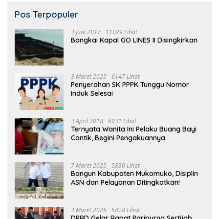
Pos Terpopuler
3 Juni 2017
11029 Lihat
Bangkai Kapal GO LINES II Disingkirkan
3 Maret 2025
6147 Lihat
Penyerahan SK PPPK Tunggu Nomor
Induk Selesai
3 April 2018
6031 Lihat
Ternyata Wanita Ini Pelaku Buang Bayi
Cantik, Begini Pengakuannya
7 Maret 2025
5830 Lihat
Bangun Kabupaten Mukomuko, Disiplin
ASN dan Pelayanan Ditingkatkan!
3 Maret 2025
5828 Lihat
DPRD Gelar Rapat Paripurna Sertijab