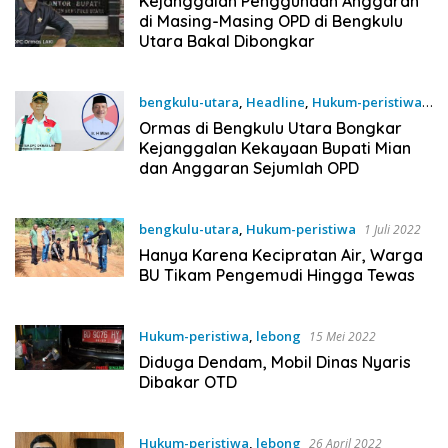
Kejanggalan Penggunaan Anggaran
di Masing-Masing OPD di Bengkulu
Utara Bakal Dibongkar
bengkulu-utara
,
Headline
,
Hukum-peristiwa
22 Mei 2023
Ormas di Bengkulu Utara Bongkar
Kejanggalan Kekayaan Bupati Mian
dan Anggaran Sejumlah OPD
bengkulu-utara
,
Hukum-peristiwa
1 Juli 2022
Hanya Karena Kecipratan Air, Warga
BU Tikam Pengemudi Hingga Tewas
Hukum-peristiwa
,
lebong
15 Mei 2022
Diduga Dendam, Mobil Dinas Nyaris
Dibakar OTD
Hukum-peristiwa
,
lebong
26 April 2022