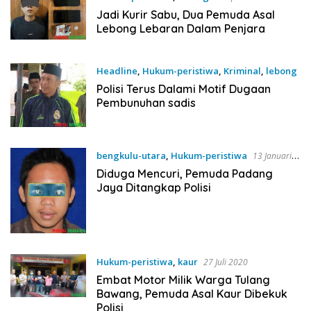
Jadi Kurir Sabu, Dua Pemuda Asal
Lebong Lebaran Dalam Penjara
Headline
,
Hukum-peristiwa
,
Kriminal
,
lebong
24 April 2022
Polisi Terus Dalami Motif Dugaan
Pembunuhan sadis
bengkulu-utara
,
Hukum-peristiwa
13 Januari
2022
Diduga Mencuri, Pemuda Padang
Jaya Ditangkap Polisi
Hukum-peristiwa
,
kaur
27 Juli 2020
Embat Motor Milik Warga Tulang
Bawang, Pemuda Asal Kaur Dibekuk
Polisi