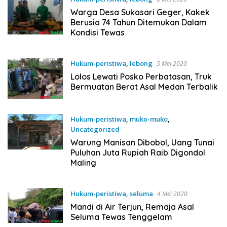
Warga Desa Sukasari Geger, Kakek
Berusia 74 Tahun Ditemukan Dalam
Kondisi Tewas
Hukum-peristiwa
,
lebong
5 Mei 2020
Lolos Lewati Posko Perbatasan, Truk
Bermuatan Berat Asal Medan Terbalik
Hukum-peristiwa
,
muko-muko
,
Uncategorized
5 Mei 2020
Warung Manisan Dibobol, Uang Tunai
Puluhan Juta Rupiah Raib Digondol
Maling
Hukum-peristiwa
,
seluma
4 Mei 2020
Mandi di Air Terjun, Remaja Asal
Seluma Tewas Tenggelam