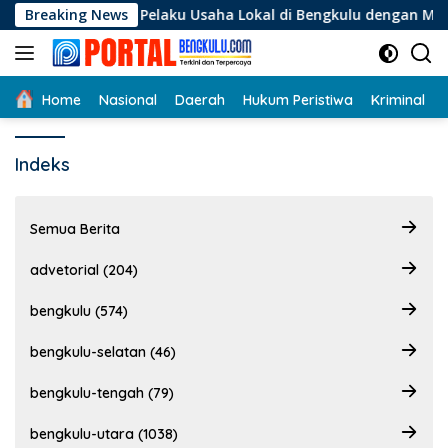
Langsung
ungan Bagi Pelaku Usaha Lokal di Bengkulu dengan Meningkatk
Breaking News
ke
konten
Home
Nasional
Daerah
Hukum Peristiwa
Kriminal
Indeks
Semua Berita
advetorial (204)
bengkulu (574)
bengkulu-selatan (46)
bengkulu-tengah (79)
bengkulu-utara (1038)