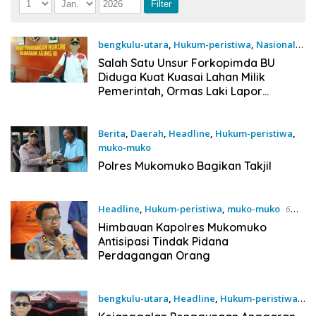
bengkulu-utara
,
Hukum-peristiwa
,
Nasional
6 Mei 2025
Salah Satu Unsur Forkopimda BU
Diduga Kuat Kuasai Lahan Milik
Pemerintah, Ormas Laki Lapor
Kejagung
Berita
,
Daerah
,
Headline
,
Hukum-peristiwa
,
muko-muko
8 Maret 2025
Polres Mukomuko Bagikan Takjil
Headline
,
Hukum-peristiwa
,
muko-muko
6
Juni 2023
Himbauan Kapolres Mukomuko
Antisipasi Tindak Pidana
Perdagangan Orang
bengkulu-utara
,
Headline
,
Hukum-peristiwa
5 Juni 2023