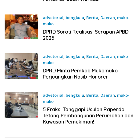
advetorial
,
bengkulu
,
Berita
,
Daerah
,
muko-
muko
19 September 2025
DPRD Soroti Realisasi Serapan APBD
2025
advetorial
,
bengkulu
,
Berita
,
Daerah
,
muko-
muko
19 September 2025
DPRD Minta Pemkab Mukomuko
Perjuangkan Nasib Honorer
advetorial
,
bengkulu
,
Berita
,
Daerah
,
muko-
muko
19 September 2025
5 Fraksi Tanggapi Usulan Raperda
Tetang Pembangunan Perumahan dan
Kawasan Pemukiman!