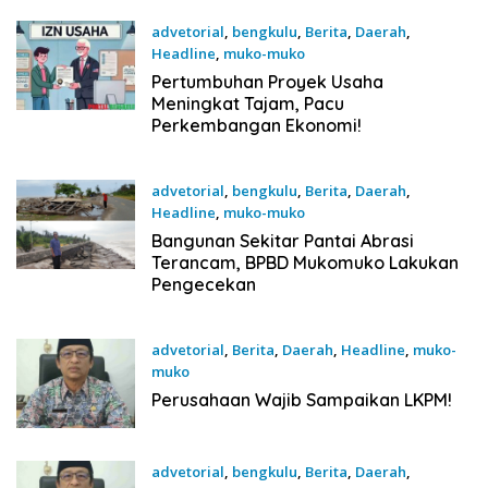
advetorial
,
bengkulu
,
Berita
,
Daerah
,
Headline
,
muko-muko
19 November 2025
Pertumbuhan Proyek Usaha
Meningkat Tajam, Pacu
Perkembangan Ekonomi!
advetorial
,
bengkulu
,
Berita
,
Daerah
,
Headline
,
muko-muko
19 November 2025
Bangunan Sekitar Pantai Abrasi
Terancam, BPBD Mukomuko Lakukan
Pengecekan
advetorial
,
Berita
,
Daerah
,
Headline
,
muko-
muko
19 November 2025
Perusahaan Wajib Sampaikan LKPM!
advetorial
,
bengkulu
,
Berita
,
Daerah
,