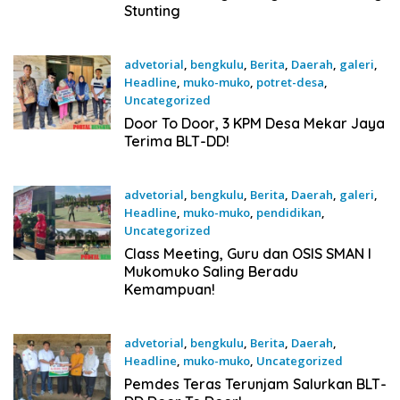
Stunting
advetorial
,
bengkulu
,
Berita
,
Daerah
,
galeri
,
Headline
,
muko-muko
,
potret-desa
,
Uncategorized
18 Juni 2026
Door To Door, 3 KPM Desa Mekar Jaya
Terima BLT-DD!
advetorial
,
bengkulu
,
Berita
,
Daerah
,
galeri
,
Headline
,
muko-muko
,
pendidikan
,
Uncategorized
17 Juni 2026
Class Meeting, Guru dan OSIS SMAN I
Mukomuko Saling Beradu
Kemampuan!
advetorial
,
bengkulu
,
Berita
,
Daerah
,
Headline
,
muko-muko
,
Uncategorized
17 Juni 2026
Pemdes Teras Terunjam Salurkan BLT-