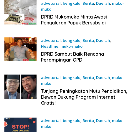
advetorial
,
bengkulu
,
Berita
,
Daerah
,
muko-
muko
20 September 2025
DPRD Mukomuko Minta Awasi
Penyaluran Pupuk Bersubsidi
advetorial
,
bengkulu
,
Berita
,
Daerah
,
Headline
,
muko-muko
20 September 2025
DPRD Sambut Baik Rencana
Perampingan OPD
advetorial
,
bengkulu
,
Berita
,
Daerah
,
muko-
muko
20 September 2025
Tunjang Peningkatan Mutu Pendidikan,
Dewan Dukung Program Internet
Gratis!
advetorial
,
bengkulu
,
Berita
,
Daerah
,
muko-
muko