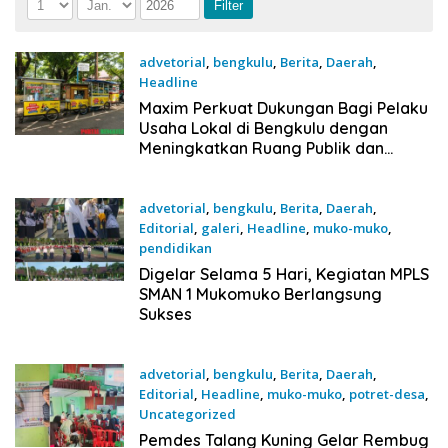
advetorial
,
bengkulu
,
Berita
,
Daerah
,
Headline
20 Juli 2026
Maxim Perkuat Dukungan Bagi Pelaku
Usaha Lokal di Bengkulu dengan
Meningkatkan Ruang Publik dan
Kebersihan Pasar
advetorial
,
bengkulu
,
Berita
,
Daerah
,
Editorial
,
galeri
,
Headline
,
muko-muko
,
pendidikan
17 Juli 2026
Digelar Selama 5 Hari, Kegiatan MPLS
SMAN 1 Mukomuko Berlangsung
Sukses
advetorial
,
bengkulu
,
Berita
,
Daerah
,
Editorial
,
Headline
,
muko-muko
,
potret-desa
,
Uncategorized
16 Juli 2026
Pemdes Talang Kuning Gelar Rembug