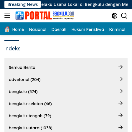
Langsung
gan Bagi Pelaku Usaha Lokal di Bengkulu dengan Meningkatkan
Breaking News
ke
konten
Home
Nasional
Daerah
Hukum Peristiwa
Kriminal
Indeks
Semua Berita
advetorial (204)
bengkulu (574)
bengkulu-selatan (46)
bengkulu-tengah (79)
bengkulu-utara (1038)