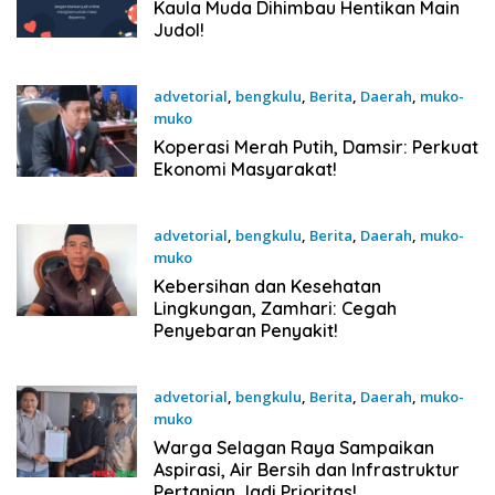
19 September 2025
Kaula Muda Dihimbau Hentikan Main
Judol!
advetorial
,
bengkulu
,
Berita
,
Daerah
,
muko-
muko
19 September 2025
Koperasi Merah Putih, Damsir: Perkuat
Ekonomi Masyarakat!
advetorial
,
bengkulu
,
Berita
,
Daerah
,
muko-
muko
19 September 2025
Kebersihan dan Kesehatan
Lingkungan, Zamhari: Cegah
Penyebaran Penyakit!
advetorial
,
bengkulu
,
Berita
,
Daerah
,
muko-
muko
19 September 2025
Warga Selagan Raya Sampaikan
Aspirasi, Air Bersih dan Infrastruktur
Pertanian Jadi Prioritas!