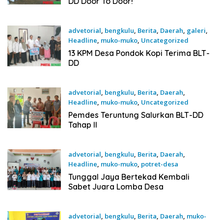
DD Door To Door!
advetorial
,
bengkulu
,
Berita
,
Daerah
,
galeri
,
Headline
,
muko-muko
,
Uncategorized
17 Juni 2026
13 KPM Desa Pondok Kopi Terima BLT-
DD
advetorial
,
bengkulu
,
Berita
,
Daerah
,
Headline
,
muko-muko
,
Uncategorized
11 Juni 2026
Pemdes Teruntung Salurkan BLT-DD
Tahap II
advetorial
,
bengkulu
,
Berita
,
Daerah
,
Headline
,
muko-muko
,
potret-desa
4 Juni 2026
Tunggal Jaya Bertekad Kembali
Sabet Juara Lomba Desa
advetorial
,
bengkulu
,
Berita
,
Daerah
,
muko-