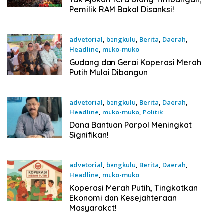
Pemilik RAM Bakal Disanksi!
advetorial
,
bengkulu
,
Berita
,
Daerah
,
Headline
,
muko-muko
20 November 2025
Gudang dan Gerai Koperasi Merah
Putih Mulai Dibangun
advetorial
,
bengkulu
,
Berita
,
Daerah
,
Headline
,
muko-muko
,
Politik
20 November 2025
Dana Bantuan Parpol Meningkat
Signifikan!
advetorial
,
bengkulu
,
Berita
,
Daerah
,
Headline
,
muko-muko
19 November 2025
Koperasi Merah Putih, Tingkatkan
Ekonomi dan Kesejahteraan
Masyarakat!