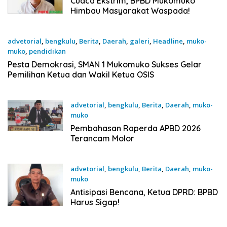
Cuaca Ekstrim, BPBD Mukomuko
Himbau Masyarakat Waspada!
advetorial
,
bengkulu
,
Berita
,
Daerah
,
galeri
,
Headline
,
muko-
muko
,
pendidikan
20 Oktober 2025
Pesta Demokrasi, SMAN 1 Mukomuko Sukses Gelar
Pemilihan Ketua dan Wakil Ketua OSIS
advetorial
,
bengkulu
,
Berita
,
Daerah
,
muko-
muko
6 Oktober 2025
Pembahasan Raperda APBD 2026
Terancam Molor
advetorial
,
bengkulu
,
Berita
,
Daerah
,
muko-
muko
20 September 2025
Antisipasi Bencana, Ketua DPRD: BPBD
Harus Sigap!