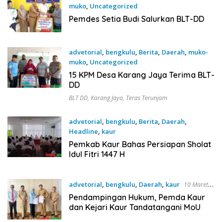
muko
,
Uncategorized
26 Mei 2026
Pemdes Setia Budi Salurkan BLT-DD
advetorial
,
bengkulu
,
Berita
,
Daerah
,
muko-
muko
,
Uncategorized
22 Mei 2026
15 KPM Desa Karang Jaya Terima BLT-
DD
BLT DD
,
Karang Jaya
,
Teras Terunjam
advetorial
,
bengkulu
,
Berita
,
Daerah
,
Headline
,
kaur
11 Maret 2026
Pemkab Kaur Bahas Persiapan Sholat
Idul Fitri 1447 H
advetorial
,
bengkulu
,
Daerah
,
kaur
10 Maret
2026
Pendampingan Hukum, Pemda Kaur
dan Kejari Kaur Tandatangani MoU