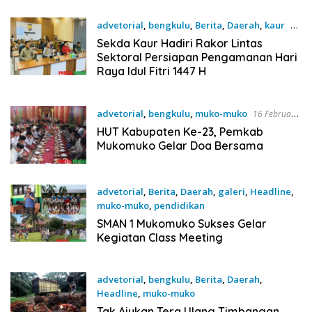
advetorial
,
bengkulu
,
Berita
,
Daerah
,
kaur
9
Maret 2026
Sekda Kaur Hadiri Rakor Lintas
Sektoral Persiapan Pengamanan Hari
Raya Idul Fitri 1447 H
advetorial
,
bengkulu
,
muko-muko
16 Februari
2026
HUT Kabupaten Ke-23, Pemkab
Mukomuko Gelar Doa Bersama
advetorial
,
Berita
,
Daerah
,
galeri
,
Headline
,
muko-muko
,
pendidikan
17 Desember 2025
SMAN 1 Mukomuko Sukses Gelar
Kegiatan Class Meeting
advetorial
,
bengkulu
,
Berita
,
Daerah
,
Headline
,
muko-muko
21 November 2025
Tak Ajukan Tera Ulang Timbangan,