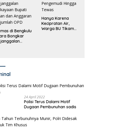
Hanya Karena
Kecipratan Air,
Warga BU Tikam
mas di Bengkulu
Pengemudi Hingga
ara Bongkar
Tewas
janggalan
kayaan Bupati
an dan Anggaran
jumlah OPD
minal
24 April 2022
Polisi Terus Dalami Motif
Dugaan Pembunuhan sadis