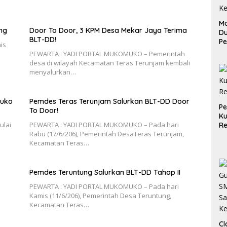
Ma
ng
Door To Door, 3 KPM Desa Mekar Jaya Terima
D
BLT-DD!
Pe
is
di
PEWARTA : YADI PORTAL MUKOMUKO – Pemerintah
Me
desa di wilayah Kecamatan Teras Terunjam kembali
Ru
menyalurkan…
Ke
muko
Pemdes Teras Terunjam Salurkan BLT-DD Door
P
To Door!
Ku
ulai
PEWARTA : YADI PORTAL MUKOMUKO – Pada hari
Re
Rabu (17/6/206), Pemerintah DesaTeras Terunjam,
Kecamatan Teras…
Pemdes Teruntung Salurkan BLT-DD Tahap II
PEWARTA : YADI PORTAL MUKOMUKO – Pada hari
Kamis (11/6/206), Pemerintah Desa Teruntung,
Kecamatan Teras…
Cl