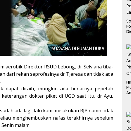
Sa
F
Di
La
Pe
La
K
am aerobik Direktur RSUD Lebong, dr Selviana tiba-
n dari rekan seprofesinya dr Tjeresa dan tidak ada
.
Hi
M
ak dapat diraih, mungkin ada benarnya pepetah
An
 keterangan dokter piket di UGD saat itu, dr Ayu,
Pi
P
O
 sudah ada lagi, lalu kami melakukan RJP namn tidak
beliau menghembuskan nafas terakhirnya sebelum
g Senin malam.