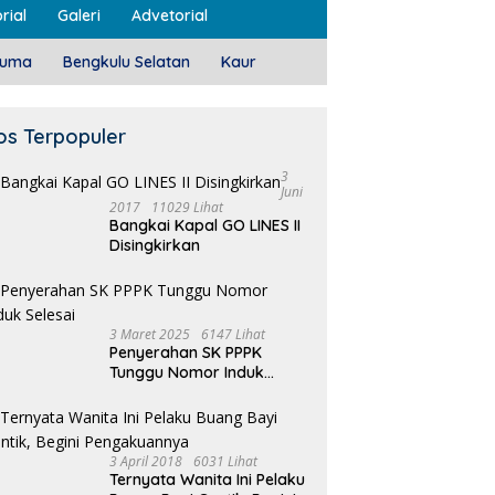
rial
Galeri
Advetorial
luma
Bengkulu Selatan
Kaur
os Terpopuler
3
Juni
2017
11029 Lihat
Bangkai Kapal GO LINES II
Disingkirkan
3 Maret 2025
6147 Lihat
Penyerahan SK PPPK
Tunggu Nomor Induk
Selesai
3 April 2018
6031 Lihat
Ternyata Wanita Ini Pelaku