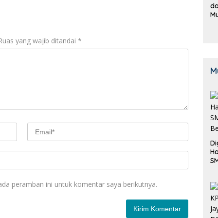
da
M
B
K
Ruas yang wajib ditandai
*
M
Di
Ha
S
Be
ada peramban ini untuk komentar saya berikutnya.