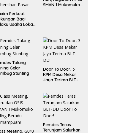
SMAN 1 Mukomuko
Berlangsung Sukses
xim Perkuat
ukungan Bagi
laku Usaha Lokal
 Bengkulu dengan
ningkatkan
ang Publik dan
bersihan Pasar
emdes Talang
ning Gelar
Door To Door, 3
mbug Stunting
KPM Desa Mekar
Jaya Terima BLT-
DD!
Pemdes Teras
Terunjam Salurkan
ass Meeting, Guru