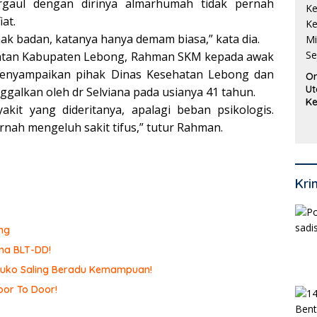
rgaul dengan dirinya almarhumah tidak pernah
at.
k badan, katanya hanya demam biasa,” kata dia.
ehatan Kabupaten Lebong, Rahman SKM kepada awak
menyampaikan pihak Dinas Kesehatan Lebong dan
Or
Ut
nggalkan oleh dr Selviana pada usianya 41 tahun.
Ke
kit yang dideritanya, apalagi beban psikologis.
Ke
rnah mengeluh sakit tifus,” tutur Rahman.
Mi
Se
Kri
ng
ma BLT-DD!
omuko Saling Beradu Kemampuan!
or To Door!