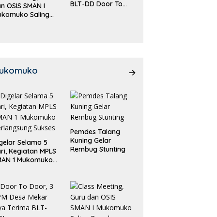
BLT-DD Door To
n OSIS SMAN I
Door!
ukomuko Saling
eradu
emampuan!
ukomuko
Pemdes Talang
Kuning Gelar
gelar Selama 5
Rembug Stunting
ri, Kegiatan MPLS
MAN 1 Mukomuko
rlangsung Sukses