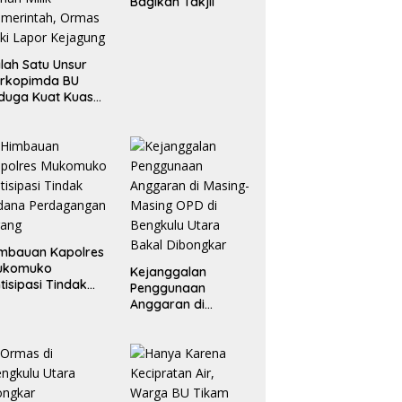
Bagikan Takjil
lah Satu Unsur
orkopimda BU
duga Kuat Kuasai
han Milik
merintah, Ormas
ki Lapor
ejagung
mbauan Kapolres
ukomuko
Kejanggalan
tisipasi Tindak
Penggunaan
dana
Anggaran di
erdagangan
Masing-Masing OPD
rang
di Bengkulu Utara
Bakal Dibongkar