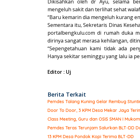
Dikisahkan oleh dr Ayu, selama be
mengeluh sakit dan terlihat sehat walafi
“Baru kemarin dia mengeluh kurang ena
Sementara itu, Sekretaris Dinas Kes
portalbengkulu.com di rumah duka 
dirinya sangat merasa kehilangan, diti
“Sepengetahuan kami tidak ada penya
Hanya sekitar seminggu yang lalu ia pe
Editor : Uj
Berita Terkait
Pemdes Talang Kuning Gelar Rembug Stunti
Door To Door, 3 KPM Desa Mekar Jaya Teri
Class Meeting, Guru dan OSIS SMAN I Muk
Pemdes Teras Terunjam Salurkan BLT-DD Do
13 KPM Desa Pondok Kopi Terima BLT-DD