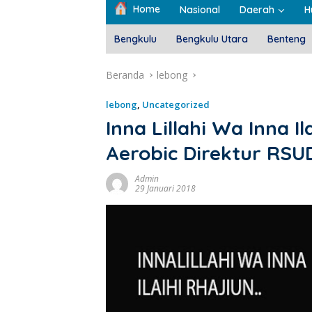
Home
Nasional
Daerah
H
Bengkulu
Bengkulu Utara
Benteng
Beranda
lebong
lebong
,
Uncategorized
Inna Lillahi Wa Inna I
Aerobic Direktur RSU
Admin
29 Januari 2018