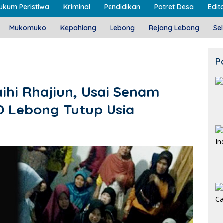
ukum Peristiwa
Kriminal
Pendidikan
Potret Desa
Edito
Mukomuko
Kepahiang
Lebong
Rejang Lebong
Se
P
laihi Rhajiun, Usai Senam
D Lebong Tutup Usia