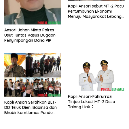
Kopli Ansori sebut MT-2 Pacu
Pertumbuhan Ekonomi
Menuju Masyarakat Lebong
Bahagia Sejahtera
Ansori Johan Minta Polres
Usut Tuntas Kasus Dugaan
Penyimpangan Dana PIP
Kopli Ansori-Fahrurrozi
Tinjau Lokasi MT-2 Desa
Kopli Ansori Serahkan BLT-
Talang Liak 2
DD Teluk Dien, Babinsa dan
Bhabinkamtibmas Pandu
KPM