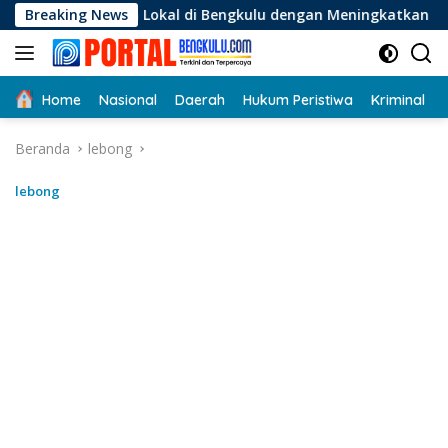
Langsung
saha Lokal di Bengkulu dengan Meningkatkan Ruang Publik dan
Breaking News
ke
konten
Home
Nasional
Daerah
Hukum Peristiwa
Kriminal
Beranda
lebong
lebong