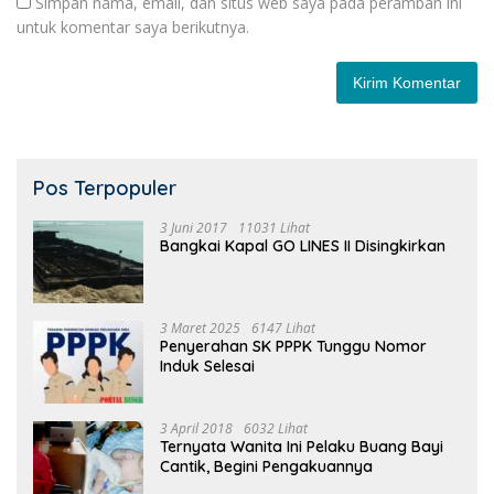
Simpan nama, email, dan situs web saya pada peramban ini
untuk komentar saya berikutnya.
Pos Terpopuler
3 Juni 2017
11031 Lihat
Bangkai Kapal GO LINES II Disingkirkan
3 Maret 2025
6147 Lihat
Penyerahan SK PPPK Tunggu Nomor
Induk Selesai
3 April 2018
6032 Lihat
Ternyata Wanita Ini Pelaku Buang Bayi
Cantik, Begini Pengakuannya