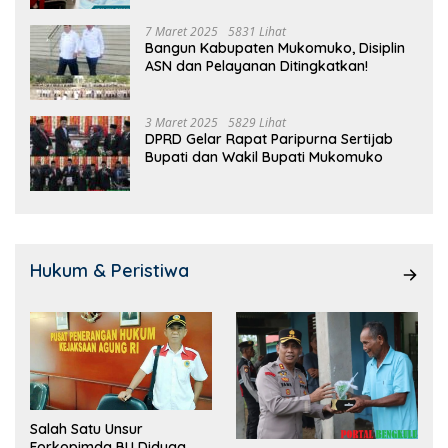
7 Maret 2025
5831 Lihat
Bangun Kabupaten Mukomuko, Disiplin
ASN dan Pelayanan Ditingkatkan!
3 Maret 2025
5829 Lihat
DPRD Gelar Rapat Paripurna Sertijab
Bupati dan Wakil Bupati Mukomuko
Hukum & Peristiwa
Salah Satu Unsur
Forkopimda BU Diduga