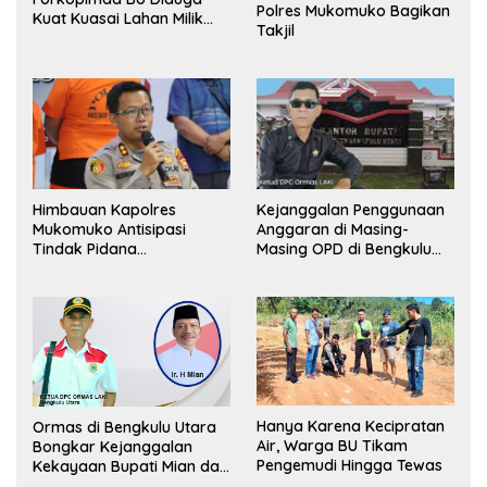
Polres Mukomuko Bagikan
Kuat Kuasai Lahan Milik
Takjil
Pemerintah, Ormas Laki
Lapor Kejagung
Himbauan Kapolres
Kejanggalan Penggunaan
Mukomuko Antisipasi
Anggaran di Masing-
Tindak Pidana
Masing OPD di Bengkulu
Perdagangan Orang
Utara Bakal Dibongkar
Hanya Karena Kecipratan
Ormas di Bengkulu Utara
Air, Warga BU Tikam
Bongkar Kejanggalan
Pengemudi Hingga Tewas
Kekayaan Bupati Mian dan
Anggaran Sejumlah OPD