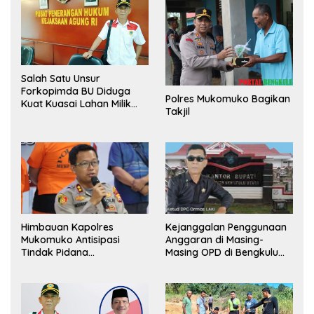
Salah Satu Unsur
Forkopimda BU Diduga
Polres Mukomuko Bagikan
Kuat Kuasai Lahan Milik
Takjil
Pemerintah, Ormas Laki
Lapor Kejagung
Himbauan Kapolres
Kejanggalan Penggunaan
Mukomuko Antisipasi
Anggaran di Masing-
Tindak Pidana
Masing OPD di Bengkulu
Perdagangan Orang
Utara Bakal Dibongkar