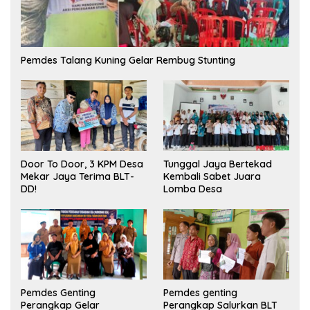
Pemdes Talang Kuning Gelar Rembug Stunting
Tunggal Jaya Bertekad
Door To Door, 3 KPM Desa
Kembali Sabet Juara
Mekar Jaya Terima BLT-
Lomba Desa
DD!
Pemdes Genting
Pemdes genting
Perangkap Gelar
Perangkap Salurkan BLT