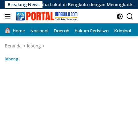
Langsung
saha Lokal di Bengkulu dengan Meningkatkan Ruang Publik da
Breaking News
ke
konten
Home
Nasional
Daerah
Hukum Peristiwa
Kriminal
Beranda
lebong
lebong